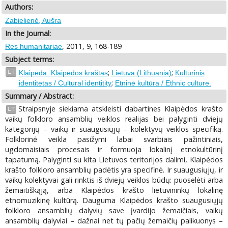
Authors:
Zabielienė, Aušra
In the Journal:
, 2011, 9, 168-189
Res humanitariae
Subject terms:
;
;
LT
Klaipėda. Klaipėdos kraštas
Lietuva (Lithuania)
Kultūrinis
;
identitetas / Cultural identitity
Etninė kultūra / Ethnic culture.
Summary / Abstract:
Straipsnyje siekiama atskleisti dabartines Klaipėdos krašto
LT
vaikų folkloro ansamblių veiklos realijas bei palyginti dviejų
kategorijų – vaikų ir suaugusiųjų – kolektyvų veiklos specifiką.
Folklorinė veikla pasižymi labai svarbiais pažintiniais,
ugdomaisiais procesais ir formuoja lokalinį etnokultūrinį
tapatumą. Palyginti su kita Lietuvos teritorijos dalimi, Klaipėdos
krašto folkloro ansamblių padėtis yra specifinė. Ir suaugusiųjų, ir
vaikų kolektyvai gali rinktis iš dviejų veiklos būdų: puoselėti arba
žemaitiškąją, arba Klaipėdos krašto lietuvininkų lokalinę
etnomuzikinę kultūrą. Dauguma Klaipėdos krašto suaugusiųjų
folkloro ansamblių dalyvių save įvardijo žemaičiais, vaikų
ansamblių dalyviai – dažnai net tų pačių žemaičių palikuonys –