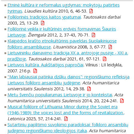
Etninė kultūra ir neformalus ugdymas: mokytojų patirties
tyrimas
.
Liaudies kultūra
2010, 6, 46-53.
Folklorinės tradicijos kaitos ypatumai
.
Tautosakos darbai
2003, 25, 13-29.
Folklorinė veikla ir kultūrinės erdvės formavimas Šiaurės
Lietuvoje
.
Žiemgala
2012, 2, 37-43, 70-71.
Klaipėdos krašto etnokultūrinis paveldas šiuolaikiniuose
folkloro ansambliuose
.
Lituanistica
2008, 3, 67-77.
Lietuvininkų dainavimo tradicija XX a. antrojoje pusėje - XXI a.
pradžioje
.
Tautosakos darbai
2021, 61, 97-121.
Lietuvos kultūra. Aukštaitijos papročiai
. Vilnius : LII leidykla,
2007. 216 p.
"Man labiausiai patinka dzūkų dainos": regioniškumo refleksija
Lietuvos folkloro ansamblių judėjime
.
Acta humanitarica
universitatis Saulensis
2012, 14, 29-38.
Metų švenčių populiarumas Lietuvoje ir jo kontekstai
.
Acta
humanitarica universitatis Saulensis
2014, 20, 224-241.
Musical folklore of Lithuania Minor during the Soviet era
(1946-1989): the voices lost and the forms of revitalization.
.
Letonica
2025, 57, 214-241.
Sutartinių paplitimo suvokimo paradoksai: folkloro ansamblių
judėjimo regioniškumo ideologijos įtaka
.
Acta humanitarica