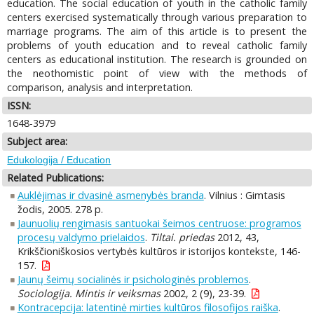
education. The social education of youth in the catholic family
centers exercised systematically through various preparation to
marriage programs. The aim of this article is to present the
problems of youth education and to reveal catholic family
centers as educational institution. The research is grounded on
the neothomistic point of view with the methods of
comparison, analysis and interpretation.
ISSN:
1648-3979
Subject area:
Edukologija / Education
Related Publications:
Auklėjimas ir dvasinė asmenybės branda
. Vilnius : Gimtasis
žodis, 2005. 278 p.
Jaunuolių rengimasis santuokai šeimos centruose: programos
procesų valdymo prielaidos
.
Tiltai. priedas
2012, 43,
Krikščioniškosios vertybės kultūros ir istorijos kontekste, 146-
157.
Jaunų šeimų socialinės ir psichologinės problemos
.
Sociologija. Mintis ir veiksmas
2002, 2 (9), 23-39.
Kontracepcija: latentinė mirties kultūros filosofijos raiška
.