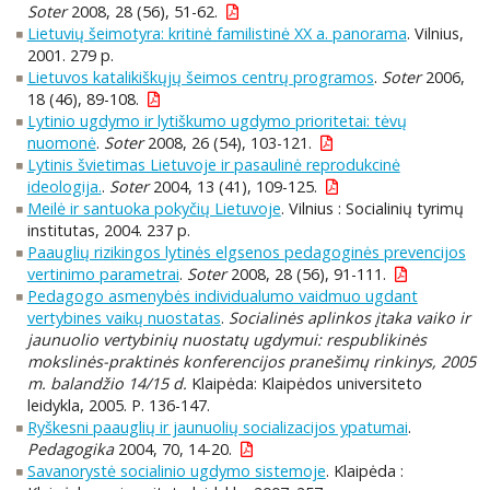
Soter
2008, 28 (56), 51-62.
Lietuvių šeimotyra: kritinė familistinė XX a. panorama
. Vilnius,
2001. 279 p.
Lietuvos katalikiškųjų šeimos centrų programos
.
Soter
2006,
18 (46), 89-108.
Lytinio ugdymo ir lytiškumo ugdymo prioritetai: tėvų
nuomonė
.
Soter
2008, 26 (54), 103-121.
Lytinis švietimas Lietuvoje ir pasaulinė reprodukcinė
ideologija.
.
Soter
2004, 13 (41), 109-125.
Meilė ir santuoka pokyčių Lietuvoje
. Vilnius : Socialinių tyrimų
institutas, 2004. 237 p.
Paauglių rizikingos lytinės elgsenos pedagoginės prevencijos
vertinimo parametrai
.
Soter
2008, 28 (56), 91-111.
Pedagogo asmenybės individualumo vaidmuo ugdant
vertybines vaikų nuostatas
.
Socialinės aplinkos įtaka vaiko ir
jaunuolio vertybinių nuostatų ugdymui: respublikinės
mokslinės-praktinės konferencijos pranešimų rinkinys, 2005
m. balandžio 14/15 d.
Klaipėda: Klaipėdos universiteto
leidykla, 2005. P. 136-147.
Ryškesni paauglių ir jaunuolių socializacijos ypatumai
.
Pedagogika
2004, 70, 14-20.
Savanorystė socialinio ugdymo sistemoje
. Klaipėda :