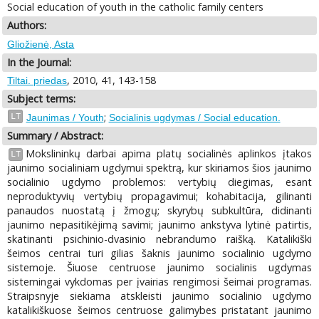
Social education of youth in the catholic family centers
Authors:
Gliožienė, Asta
In the Journal:
, 2010, 41, 143-158
Tiltai. priedas
Subject terms:
;
LT
Jaunimas / Youth
Socialinis ugdymas / Social education.
Summary / Abstract:
Mokslininkų darbai apima platų socialinės aplinkos įtakos
LT
jaunimo socialiniam ugdymui spektrą, kur skiriamos šios jaunimo
socialinio ugdymo problemos: vertybių diegimas, esant
neproduktyvių vertybių propagavimui; kohabitacija, gilinanti
panaudos nuostatą į žmogų; skyrybų subkultūra, didinanti
jaunimo nepasitikėjimą savimi; jaunimo ankstyva lytinė patirtis,
skatinanti psichinio-dvasinio nebrandumo raišką. Katalikiški
šeimos centrai turi gilias šaknis jaunimo socialinio ugdymo
sistemoje. Šiuose centruose jaunimo socialinis ugdymas
sistemingai vykdomas per įvairias rengimosi šeimai programas.
Straipsnyje siekiama atskleisti jaunimo socialinio ugdymo
katalikiškuose šeimos centruose galimybes pristatant jaunimo