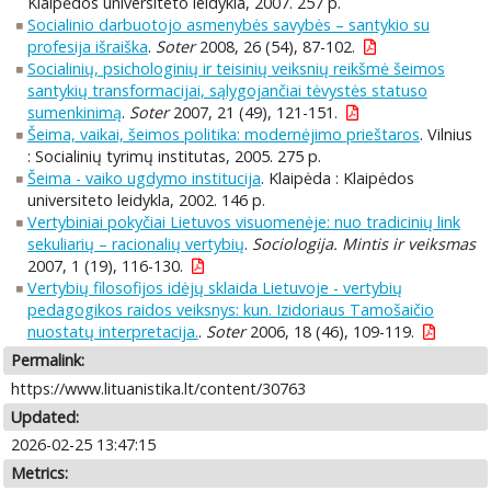
Klaipėdos universiteto leidykla, 2007. 257 p.
Socialinio darbuotojo asmenybės savybės – santykio su
profesija išraiška
.
Soter
2008, 26 (54), 87-102.
Socialinių, psichologinių ir teisinių veiksnių reikšmė šeimos
santykių transformacijai, sąlygojančiai tėvystės statuso
sumenkinimą
.
Soter
2007, 21 (49), 121-151.
Šeima, vaikai, šeimos politika: modernėjimo prieštaros
. Vilnius
: Socialinių tyrimų institutas, 2005. 275 p.
Šeima - vaiko ugdymo institucija
. Klaipėda : Klaipėdos
universiteto leidykla, 2002. 146 p.
Vertybiniai pokyčiai Lietuvos visuomenėje: nuo tradicinių link
sekuliarių – racionalių vertybių
.
Sociologija. Mintis ir veiksmas
2007, 1 (19), 116-130.
Vertybių filosofijos idėjų sklaida Lietuvoje - vertybių
pedagogikos raidos veiksnys: kun. Izidoriaus Tamošaičio
nuostatų interpretacija.
.
Soter
2006, 18 (46), 109-119.
Permalink:
https://www.lituanistika.lt/content/30763
Updated:
2026-02-25 13:47:15
Metrics: