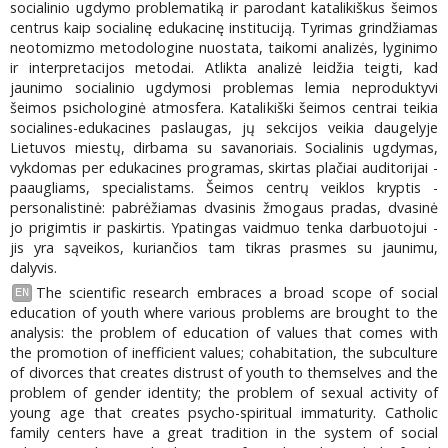
socialinio ugdymo problematiką ir parodant katalikiškus šeimos
centrus kaip socialinę edukacinę instituciją. Tyrimas grindžiamas
neotomizmo metodologine nuostata, taikomi analizės, lyginimo
ir interpretacijos metodai. Atlikta analizė leidžia teigti, kad
jaunimo socialinio ugdymosi problemas lemia neproduktyvi
šeimos psichologinė atmosfera. Katalikiški šeimos centrai teikia
socialines-edukacines paslaugas, jų sekcijos veikia daugelyje
Lietuvos miestų, dirbama su savanoriais. Socialinis ugdymas,
vykdomas per edukacines programas, skirtas plačiai auditorijai -
paaugliams, specialistams. Šeimos centrų veiklos kryptis -
personalistinė: pabrėžiamas dvasinis žmogaus pradas, dvasinė
jo prigimtis ir paskirtis. Ypatingas vaidmuo tenka darbuotojui -
jis yra sąveikos, kuriančios tam tikras prasmes su jaunimu,
dalyvis.
The scientific research embraces a broad scope of social
EN
education of youth where various problems are brought to the
analysis: the problem of education of values that comes with
the promotion of inefficient values; cohabitation, the subculture
of divorces that creates distrust of youth to themselves and the
problem of gender identity; the problem of sexual activity of
young age that creates psycho-spiritual immaturity. Catholic
family centers have a great tradition in the system of social