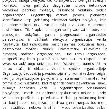
pokyčius, didėja tikimybė, kad kolektyve bus išvengta stresų ir
konfliktų. Tokią galimybę daugiausia nurodė neturinčios
vadybinės patirties moterys, dirbančios vidutinio dydžio
organizacijose. Organizacijų vadovai pokyčių planavimą
identifikuoja kaip gebėjimą efektyviai valdyti pokyčius, kaip
priemonę siekiant organizacijos tikslų ir vengiant ekonominio
nestabilumo. Tik 2 apklausti organizacijų vadovai nurodė, kad
planuojant pokyčius, galima prognozuoti organizacijos
perspektyvas ir užtikrinti efektyvią organizacijos veiklą.
Nustatyta, kad individualus pasipriešinimas pokyčiams labiau
pastebimas moterų, turinčių universitetinį išsilavinimą ir
dirbančių mažose organizacijose. Tuo tarpu organizacinį
pasipriešinimą kaitai pastebėjo tik vienas 41 m. respondentas
vyras su aukštuoju universitetiniu išsilavinimu, turintis 23 m.
darbo stažą ir dirbantis vidutinio dydžio organizacijoje.
Organizacijų vadovai, jų pavaduotojai ir funkciniai vadovai teigia,
kad jų organizacijose pokyčiams priešinamasi minimaliai. Per
tyrimą buvo nustatyta, kad respondentams pakankamai sunku
nusakyti priežastis, kodėl jų organizacijose priešinamasi
pokyčiams. Beveik kas dešimtas apklaustasis nežinojo, kodėl
vyksta pasipriešinimas pokyčiams. Galbūt jų nežinojimą lemia
tai, kad jie tose organizacijose dirba gana trumpai, tuo metu
dar studijavo, nebuvo įsigilinę į visos organizacijos veiklą,