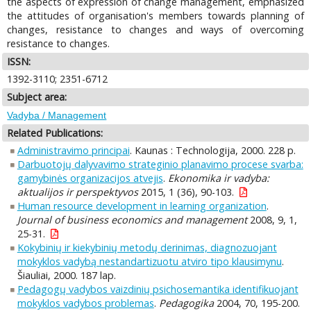
the aspects of expression of change management, emphasized
the attitudes of organisation's members towards planning of
changes, resistance to changes and ways of overcoming
resistance to changes.
ISSN:
1392-3110; 2351-6712
Subject area:
Vadyba / Management
Related Publications:
Administravimo principai
. Kaunas : Technologija, 2000. 228 p.
Darbuotojų dalyvavimo strateginio planavimo procese svarba:
gamybinės organizacijos atvejis
.
Ekonomika ir vadyba:
aktualijos ir perspektyvos
2015, 1 (36), 90-103.
Human resource development in learning organization
.
Journal of business economics and management
2008, 9, 1,
25-31.
Kokybinių ir kiekybinių metodų derinimas, diagnozuojant
mokyklos vadybą nestandartizuotu atviro tipo klausimynu
.
Šiauliai, 2000. 187 lap.
Pedagogų vadybos vaizdinių psichosemantika identifikuojant
mokyklos vadybos problemas
.
Pedagogika
2004, 70, 195-200.