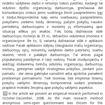
nedirbo vadybinio darbo ir neturėjo tokios patirties. Kadangi tai
vidutinio dydžio organizacijų darbuotojai, greičiausiai dėl
komunikacijos stokos jiems sudėtinga žinoti pasipriešinimo lygį
ir būdus.Respondentai kaip vienu svarbiausių pasipriešinimo
pokyčiams įveikimo būdų dimensijų pažymi pokyčių naudos
perteikimą darbuotojams ir nuolatinį jų informavimą apie
situaciją atlikus jos analizę. Tokį būdą dažniausiai siūlė
darbuotojos moterys iki 35 m., dirbančios vidutinėse įmonėse ir
organizacijose. Be to, šį variantą dažniausiai siūlė ir apklausti
vadovai. Pasak apklausos dalyvių (daugiausia mažų organizacijų
darbuotojų vyrų, neturinčių vadybinio darbo patirties), svarbu
skatinti, remti ir palaikyti darbuotojus. Tai antras pagal
populiarumą pasiûlymas ir tarp vadovų. Pasak studijuojančių ir
aukštąjį išsilavinimą turinčių vidutinių organizacijų darbuotojų
moterų, gebėjimas valdyti strateginius pokyčius, įvedant juos
pamažu - dar viena galimybė sumažinti arba apskritai panaikinti
priešinimąsi permainoms. Tiek teoriniai, tiek empiriniai tiriamų
pokyčių valdymo dimensijų komponentai sudaro prielaidas
praplėsti mokslinį žinojimą apie pokyčių valdymo aspektus.
In the article we present an empirical research performed in
EN
Octoher-Decemher, 2008. As the main research method
anonymous semi-open questionnaire was chosen for the