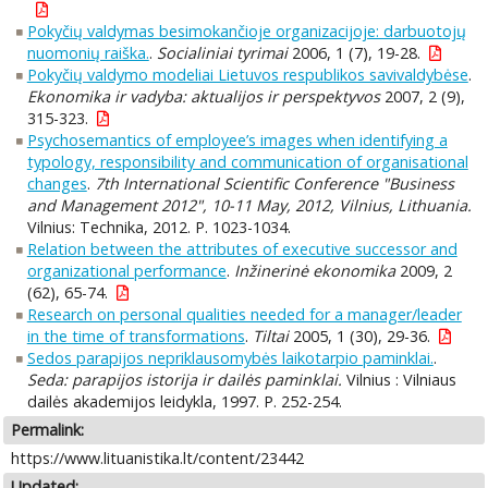
Pokyčių valdymas besimokančioje organizacijoje: darbuotojų
nuomonių raiška.
.
Socialiniai tyrimai
2006, 1 (7), 19-28.
Pokyčių valdymo modeliai Lietuvos respublikos savivaldybėse
.
Ekonomika ir vadyba: aktualijos ir perspektyvos
2007, 2 (9),
315-323.
Psychosemantics of employee’s images when identifying a
typology, responsibility and communication of organisational
changes
.
7th International Scientific Conference "Business
and Management 2012", 10-11 May, 2012, Vilnius, Lithuania.
Vilnius: Technika, 2012. P. 1023-1034.
Relation between the attributes of executive successor and
organizational performance
.
Inžinerinė ekonomika
2009, 2
(62), 65-74.
Research on personal qualities needed for a manager/leader
in the time of transformations
.
Tiltai
2005, 1 (30), 29-36.
Sedos parapijos nepriklausomybės laikotarpio paminklai.
.
Seda: parapijos istorija ir dailės paminklai.
Vilnius : Vilniaus
dailės akademijos leidykla, 1997. P. 252-254.
Permalink:
https://www.lituanistika.lt/content/23442
Updated: