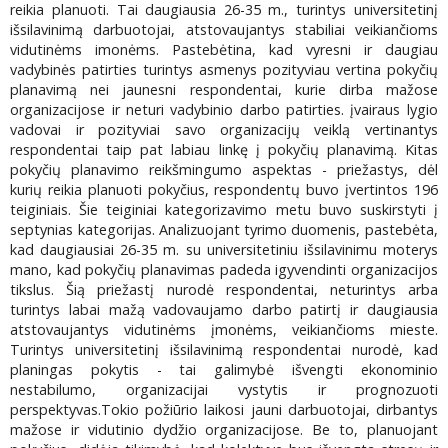
reikia planuoti. Tai daugiausia 26-35 m., turintys universitetinį
išsilavinimą darbuotojai, atstovaujantys stabiliai veikiančioms
vidutinėms imonėms. Pastebėtina, kad vyresni ir daugiau
vadybinės patirties turintys asmenys pozityviau vertina pokyčių
planavimą nei jaunesni respondentai, kurie dirba mažose
organizacijose ir neturi vadybinio darbo patirties. įvairaus lygio
vadovai ir pozityviai savo organizacijų veiklą vertinantys
respondentai taip pat labiau linkę į pokyčių planavimą. Kitas
pokyčių planavimo reikšmingumo aspektas - priežastys, dėl
kurių reikia planuoti pokyčius, respondentų buvo įvertintos 196
teiginiais. Šie teiginiai kategorizavimo metu buvo suskirstyti į
septynias kategorijas. Analizuojant tyrimo duomenis, pastebėta,
kad daugiausiai 26-35 m. su universitetiniu išsilavinimu moterys
mano, kad pokyčių planavimas padeda igyvendinti organizacijos
tikslus. Šią priežastį nurodė respondentai, neturintys arba
turintys labai mažą vadovaujamo darbo patirtį ir daugiausia
atstovaujantys vidutinėms įmonėms, veikiančioms mieste.
Turintys universitetinį išsilavinimą respondentai nurodė, kad
planingas pokytis - tai galimybė išvengti ekonominio
nestabilumo, organizacijai vystytis ir prognozuoti
perspektyvas.Tokio požiūrio laikosi jauni darbuotojai, dirbantys
mažose ir vidutinio dydžio organizacijose. Be to, planuojant