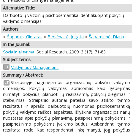
dimensions of change management
Alternative Title:
Darbuotojų vaizdinių psichosemantika identifikuojant pokyčių
valdymo dimensijas
Authors:
Šaparnis, Gintaras
Bersėnaitė, Jurgita
Šaparnienė, Diana
In the Journal:
Social Research, 2009, 3 (17), 71-83
Socialiniai tyrimai
Subject terms:
LT
Valdymas / Management.
Summary / Abstract:
Straipsnyje nagrinėjamos organizacinių pokyčių valdymo
LT
dimensijos. Pokyčių valdymas aprašomas kaip gebėjimas
numatyti pokyčius, planuoti jų realizavimą, pokyčių diegimas ir
stebėjimas. Straipsnio autoriai pateikia savo atlikto tyrimo
rezultatus ir aprašo darbuotojų nuomonės psichosemantiką
pokyčių valdymo raiškos aspektais, išryškina organizacijos narių
nuostatas apie pokyčių planavimą, pasipriešinimą pokyčiams ir
pasipriešinimo pokyčiams įveikimo būdus. Apibendrinti tyrimo
rezultatai rodo, kad respondentai linkę manyti, jog pokyčius