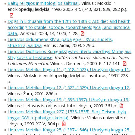
Baltų religijos ir mitologijos šaltiniai.
. Vilnius : Mokslo ir
enciklopedijų leidykla, 1996-2005. 4 t. (743, 821, 839, 282 p.).
Dogs in Lithuania from the 12th to 18th C AD: diet and health
according to stable isotope, zooarchaeological, and historical
data.
.
Animals
2024, 14, 1023, 1-28.
Lietuvos diduomenė XIV a. pabaigoje - XV a.: sudėtis,
struktūra, valdžia
. Vilnius : Aidai, 2003. 379 p.
Lietuvos Didžiosios Kunigaikštystės riterio vaizdinys Motiejaus
Stryjkovskio tekstuose
.
Kultūrų sankirtos: skiriama dr. Ingės
Lukšaitės 60-mečiui.
Vilnius : Diemedis, 2000. P. 117-141.
Lietuvos Metrika. Knyga 11. (1518–1523). Užrašymų knyga 11.
.
Vilnius : Mokslo ir enciklopedijų leidybos institutas, 1997. 228
p.
Lietuvos Metrika. Knyga 12. (1522–1529). Užrašymų knyga 12.
.
Vilnius : Žara, 2001. 856 p.
Lietuvos Metrika. Knyga 19. (1535-1537). Užrašymų knyga 19.
.
Vilnius : Lietuvos istorijos instituto leidykla, 2009. 361 p.
Lietuvos Metrika. Knyga 227. (1533-1535). 8-oji Teismų bylų
knyga: (XVI a. pabaigos kopija).
. Vilnius : Vilniaus universiteto
leidykla, 1999. XCIV, 304 p.
Lietuvos Metrika. Knyga 25. (1387–1546). Užrašymų knyga 25.
.