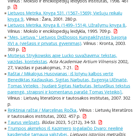
Vilnius : Mokslo ir enciklopedijų leidybos institutas, 1998. 461
p.
Lietuvos Metrika. Knyga 531. (1567–1569); Viešųjų reikalų
knyga 9.
. Vilnius : Žara, 2001. 280 p.
Lietuvos Metrika. Knyga 8. (1499–1514). Užrašymų knyga 8.
.
Vilnius : Mokslo ir enciklopedijų leidykla, 1995. 709 p.
"Mes, Lietuva." Lietuvos Didžiosios Kunigaikštystės bajorija
XVI a. (viešasis ir privatus gyvenimas)
. Vilnius : Kronta, 2003.
303 p.
Motiejus Stryjkowskis apie Lucko suvažiavimą: tekstas,
vaizdas, kontekstas
.
Acta Academiae Artium Vilnensis
2002,
27, Vaizdas ir pasakojimas, 7-21.
Raštai / Mikalojus Husovianas ; iš lotynų kalbos vertė
Benediktas Kazlauskas, Sigitas Narbutas, Eugenija Ulčinaitė,
Tomas Veteikis ; [sudarė Sigitas Narbutas, lietuviškus tekstus
parengė, straipsnį ir komentarus parašė Tomas Veteikis].
.
Vilnius : Lietuvių literatūros ir tautosakos institutas, 2007. 302
p.
Rinktiniai raštai / Marcelinas Ročka.
. Vilnius : Lietuvių literatūros
ir tautosakos institutas, 2002. 457 p.
Taurus viešpats
.
Būdas
2023, 5 (212), 34-53.
Trumpos akimirkos iš Kazimiero Jogailaičio Dvaro: neeilinė
kasdienybė tarnauja valstybei.
.
Lietuvos istorijos metraštis