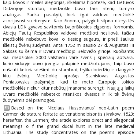
kaip kovos ir meilės alegorijas, iškeliama hipotezė, kad Lietuvos
Didžiojoje stumbrų medžioklė buvo tarsi riterių turnyro
analogas. Sunku pasakyti, kiek ilgai valdovo medžioklė
asocijavosi su riteryste. Kaip žinoma, palyginti silpna riterystės
dvasia LDK gyvavo savitomis bajoriškosios elgsenos formomis.
Abiejų Tautų Respublikos valdovai medžioti nesiliovė, tačiau
medžioklė nebebuvo kova, o tiesiog sugautų ir prieš šaulius
išleistų žvėrių žudymas. Antai 1752 m. sausio 27 d. Augustas III
Saksas su šeima ir Dvaru medžiojo Belovežo girioje. Ruošiantis
šiai medžioklei 3000 valstiečių varė žvėris į specialų aptvarą,
kurio viduryje buvo įrengta palapinė medžiotojams, taip buvo
nušauti keturiasdešimt du stumbrai, trylika briedžių ir daugybė
kitų žvėrių. Medžioklę aprašęs Stanislovas Augustas
Poniatowskis pažymėjo, kad to meto Europoje tokios
medžioklės niekur kitur nebūtų įmanoma surengti. Naujųjų laikų
Dvaro medžioklė nebeteko riteriškos dvasios ir lik tik žvėrių
žudynėmis dėl pramogos.
Based on the Nicolaus Hussovianus' neo-Latin poem
EN
Carmen de statura feritate ac venatione bisontis (Krakow, 1523;
hereafter, the Carmen) the article explores direct and allegorical
meanings o f the grand ducal hunt in the late medieval
Lithuania. The study concentrates on the poem's episode