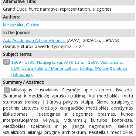
Alternative Title:
Grand Ducal hunt: narrative, representation, allegories
Authors:
Mickūnaitė, Giedrė
In the Journal:
[AAAV], 2009, 55, Lietuvos
Acta Academiae Artium Vilnensis
dvarai: kultūros paveldo tyrinėjimai, 7-22
Subject terms:
;
LT
1569 - 1795. Naujieji laikai. ATR
13 a. - 1569. Viduramžiai.
;
;
;
LDK
Dvarų kultūra / Manor culture
Lenkija (Poland)
Lietuva
(Lithuania).
Summary / Abstract:
Mikalojaus Husovianas Giesmėje apie stumbro išvaizdą,
LT
žiaurumą ir medžioklę aprašo nutikimą, kai medžioklės metu
stumbras trenkėsi į žiūrovų pakylos stulpą. Šiame straipsnyje
poetinis Lietuvos didžiojo kunigaikščio medžioklės aprašymas
išskaidomas į tiesiogines ir alegorines prasmes, kurios
interpretuojamos vėlyvųjų viduramžių kultūros kontekste.
Medžioklės spektaklis ir jo įranga nagrinėjami siekiant
vizualizuoti laikinąją proginę architektūrą. Pasitelkus medžioklės