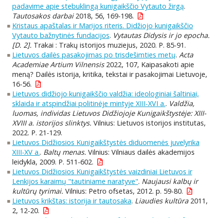
padavime apie stebuklingą kunigaikščio Vytauto žirgą
.
Tautosakos darbai
2018, 56, 169-198.
Kristaus apaštalas ir Marijos riteris. Didžiojo kunigaikščio
Vytauto bažnytinės fundacijos
.
Vytautas Didysis ir jo epocha.
[D. 2].
Trakai : Trakų istorijos muziejus, 2020. P. 85-91.
Lietuvos dailės pasakojimas po trisdešimties metų
.
Acta
Academiae Artium Vilnensis
2022, 107, Kaipasakoti apie
meną? Dailės istorija, kritika, tekstai ir pasakojimai Lietuvoje,
16-56.
Lietuvos didžiojo kunigaikščio valdžia: ideologiniai šaltiniai,
sklaida ir atspindžiai politinėje mintyje XIII-XVI a.
.
Valdžia,
luomas, individas Lietuvos Didžiojoje Kunigaikštystėje: XIII-
XVIII a. istorijos slinktys.
Vilnius: Lietuvos istorijos institutas,
2022. P. 21-129.
Lietuvos Didžiosios Kunigaikštystės diduomenės juvelyrika
XIII-XV a.
.
Baltų menas.
Vilnius: Vilniaus dailės akademijos
leidykla, 2009. P. 511-602.
Lietuvos Didžiosios Kunigaikštystės vaizdiniai Lietuvos ir
Lenkijos karaimų "tautiniame naratyve"
.
Naujausi kalbų ir
kultūrų tyrimai.
Vilnius: Petro ofsetas, 2012. p. 59-80.
Lietuvos krikštas: istorija ir tautosaka
.
Liaudies kultūra
2011,
2, 12-20.