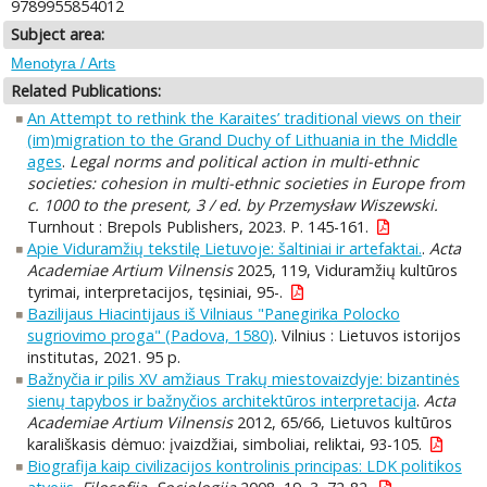
9789955854012
Subject area:
Menotyra / Arts
Related Publications:
An Attempt to rethink the Karaites’ traditional views on their
(im)migration to the Grand Duchy of Lithuania in the Middle
ages
.
Legal norms and political action in multi-ethnic
societies: cohesion in multi-ethnic societies in Europe from
c. 1000 to the present, 3 / ed. by Przemysław Wiszewski.
Turnhout : Brepols Publishers, 2023. P. 145-161.
Apie Viduramžių tekstilę Lietuvoje: šaltiniai ir artefaktai.
.
Acta
Academiae Artium Vilnensis
2025, 119, Viduramžių kultūros
tyrimai, interpretacijos, tęsiniai, 95-.
Bazilijaus Hiacintijaus iš Vilniaus "Panegirika Polocko
sugriovimo proga" (Padova, 1580)
. Vilnius : Lietuvos istorijos
institutas, 2021. 95 p.
Bažnyčia ir pilis XV amžiaus Trakų miestovaizdyje: bizantinės
sienų tapybos ir bažnyčios architektūros interpretacija
.
Acta
Academiae Artium Vilnensis
2012, 65/66, Lietuvos kultūros
karališkasis dėmuo: įvaizdžiai, simboliai, reliktai, 93-105.
Biografija kaip civilizacijos kontrolinis principas: LDK politikos