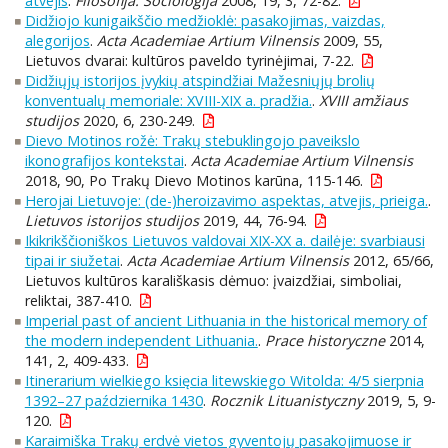
atvejis
.
Filosofija. Sociologija
2008, 19, 3, 72-82.
Didžiojo kunigaikščio medžioklė: pasakojimas, vaizdas,
alegorijos
.
Acta Academiae Artium Vilnensis
2009, 55,
Lietuvos dvarai: kultūros paveldo tyrinėjimai, 7-22.
Didžiųjų istorijos įvykių atspindžiai Mažesniųjų brolių
konventualų memoriale: XVIII-XIX a. pradžia.
.
XVIII amžiaus
studijos
2020, 6, 230-249.
Dievo Motinos rožė: Trakų stebuklingojo paveikslo
ikonografijos kontekstai
.
Acta Academiae Artium Vilnensis
2018, 90, Po Trakų Dievo Motinos karūna, 115-146.
Herojai Lietuvoje: (de-)heroizavimo aspektas, atvejis, prieiga.
.
Lietuvos istorijos studijos
2019, 44, 76-94.
Ikikrikščioniškos Lietuvos valdovai XIX-XX a. dailėje: svarbiausi
tipai ir siužetai
.
Acta Academiae Artium Vilnensis
2012, 65/66,
Lietuvos kultūros karališkasis dėmuo: įvaizdžiai, simboliai,
reliktai, 387-410.
Imperial past of ancient Lithuania in the historical memory of
the modern independent Lithuania.
.
Prace historyczne
2014,
141, 2, 409-433.
Itinerarium wielkiego księcia litewskiego Witolda: 4/5 sierpnia
1392–27 października 1430
.
Rocznik Lituanistyczny
2019, 5, 9-
120.
Karaimiška Trakų erdvė vietos gyventojų pasakojimuose ir