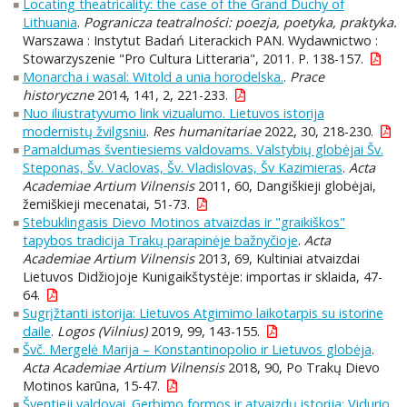
Locating theatricality: the case of the Grand Duchy of
Lithuania
.
Pogranicza teatralności: poezja, poetyka, praktyka.
Warszawa : Instytut Badań Literackich PAN. Wydawnictwo :
Stowarzyszenie "Pro Cultura Litteraria", 2011. P. 138-157.
Monarcha i wasal: Witold a unia horodelska.
.
Prace
historyczne
2014, 141, 2, 221-233.
Nuo iliustratyvumo link vizualumo. Lietuvos istorija
modernistų žvilgsniu
.
Res humanitariae
2022, 30, 218-230.
Pamaldumas šventiesiems valdovams. Valstybių globėjai Šv.
Steponas, Šv. Vaclovas, Šv. Vladislovas, Šv Kazimieras
.
Acta
Academiae Artium Vilnensis
2011, 60, Dangiškieji globėjai,
žemiškieji mecenatai, 51-73.
Stebuklingasis Dievo Motinos atvaizdas ir "graikiškos"
tapybos tradicija Trakų parapinėje bažnyčioje
.
Acta
Academiae Artium Vilnensis
2013, 69, Kultiniai atvaizdai
Lietuvos Didžiojoje Kunigaikštystėje: importas ir sklaida, 47-
64.
Sugrįžtanti istorija: Lietuvos Atgimimo laikotarpis su istorine
daile
.
Logos (Vilnius)
2019, 99, 143-155.
Švč. Mergelė Marija – Konstantinopolio ir Lietuvos globėja
.
Acta Academiae Artium Vilnensis
2018, 90, Po Trakų Dievo
Motinos karūna, 15-47.
Šventieji valdovai. Gerbimo formos ir atvaizdų istorija: Vidurio