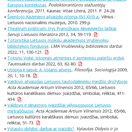
Europos kontekstas
.
Podoktorantūros stažuotojų
konferencija, 2011.
Kaunas: Vitae Litera, 2011. P. 24-28.
Šventojo Kazimiero atvaizdo istorija XVI-XVIII a.
. Vilnius :
Lietuvos nacionalinis muziejus, 2010. 299 p.
Theatrum politicum: trys Pranciškaus Akvaviviečio laiškai
.
Senoji Lietuvos literatūra
2012, 34, 59-119.
Totoristika Lietuvos mokslų akademijos Vrublevskių
bibliotekos fonduose
.
LMA Vrublevskių bibliotekos darbai
2022, 11, 100-121.
Totorių Vokė. Istorinės atminties ir asmeninių patirčių erdvė
.
Tautosakos darbai
2022, 63, 62-80.
Utopija ir laisvė: A. Volano atvejis.
.
Filosofija. Sociologija
2009,
20, 1, 10-18.
Valdovo atvaizdas Lietuvos tautodailininkų medžio drožyboje
.
Acta Academiae Artium Vilnensis
2012, 65/66, Lietuvos
kultūros karališkasis dėmuo: įvaizdžiai, simboliai, reliktai, 411-
434.
Valdovo ir dinastijos įvaizdžiai vėlyvuosiuose Lietuvos
metraščiuose
.
Acta Academiae Artium Vilnensis
2012, 65/66,
Lietuvos kultūros karališkasis dėmuo: įvaizdžiai, simboliai,
reliktai, 51-73.
Vytauto didybė: darbai ar įvaizdis?
.
Vytautas Didysis ir jo