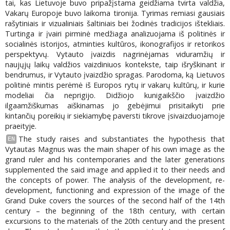
tai, kas Lietuvoje buvo pripažįstama geidžiama tvirta valdžia,
Vakarų Europoje buvo laikoma tironija. Tyrimas remiasi gausiais
rašytiniais ir vizualiniais šaltiniais bei žodinės tradicijos ištekliais.
Turtinga ir įvairi pirminė medžiaga analizuojama iš politinės ir
socialinės istorijos, atminties kultūros, ikonografijos ir retorikos
perspektyvų. Vytauto įvaizdis nagrinėjamas viduramžių ir
naujųjų laikų valdžios vaizdiniuos kontekste, taip išryškinant ir
bendrumus, ir Vytauto įvaizdžio spragas. Parodoma, ką Lietuvos
politinė mintis perėmė iš Europos rytų ir vakarų kultūrų, ir kurie
modeliai čia neprigijo. Didžiojo kunigaikščio įvaizdžio
ilgaamžiškumas aiškinamas jo gebėjimui prisitaikyti prie
kintančių poreikių ir siekiamybę paversti tikrove įsivaizduojamoje
praeityje.
The study raises and substantiates the hypothesis that
EN
Vytautas Magnus was the main shaper of his own image as the
grand ruler and his contemporaries and the later generations
supplemented the said image and applied it to their needs and
the concepts of power. The analysis of the development, re-
development, functioning and expression of the image of the
Grand Duke covers the sources of the second half of the 14th
century – the beginning of the 18th century, with certain
excursions to the materials of the 20th century and the present