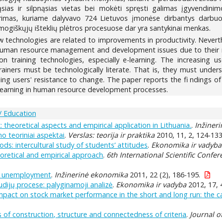
iąsias ir silpnąsias vietas bei mokėti spręsti galimas įgyvendini
rimas, kuriame dalyvavo 724 Lietuvos įmonėse dirbantys darbuoto
ogiškųjų išteklių plėtros procesuose dar yra santykinai menkas.
 technologies are related to improvements in productivity. Nevert
der human resource management and development issues due to their
on training technologies, especially e-learning. The increasing 
ners must be technologically literate. That is, they must unde
g users' resistance to change. The paper reports the fi ndings of 
learning in human resource development processes.
/ Education
theoretical aspects and empirical application in Lithuania.
.
Inžiner
 teoriniai aspektai
.
Verslas: teorija ir praktika
2010, 11, 2, 124-133
ds: intercultural study of students’ attitudes
.
Ekonomika ir vadyba
eoretical and empirical approach
.
6th International Scientific Conf
n unemployment
.
Inžinerinė ekonomika
2011, 22 (2), 186-195.
udijų procese: palyginamoji analizė
.
Ekonomika ir vadyba
2012, 17, 
pact on stock market performance in the short and long run: the ca
of construction, structure and connectedness of criteria
.
Journal 