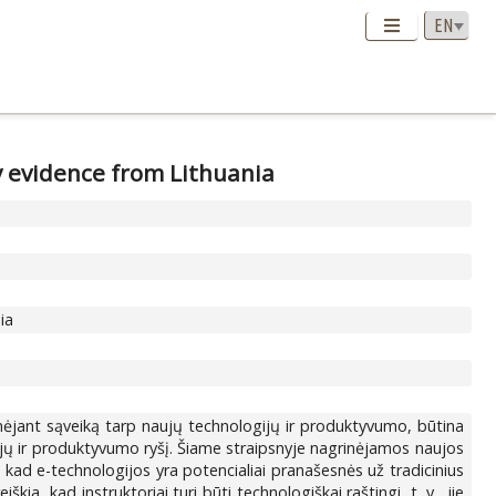
y evidence from Lithuania
ia
ėjant sąveiką tarp naujų technologijų ir produktyvumo, būtina
gijų ir produktyvumo ryšį. Šiame straipsnyje nagrinėjamos naujos
 kad e-technologijos yra potencialiai pranašesnės už tradicinius
 kad instruktoriai turi būti technologiškai raštingi, t. y., jie