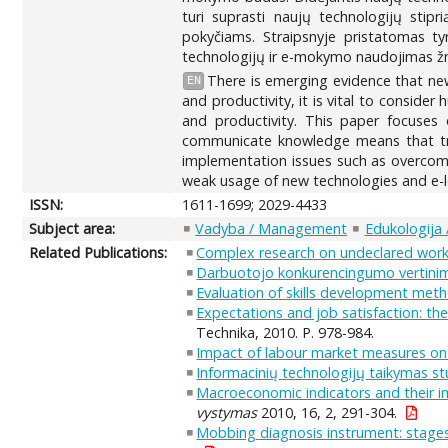
turi suprasti naujų technologijų stipr
pokyčiams. Straipsnyje pristatomas ty
technologijų ir e-mokymo naudojimas žm
There is emerging evidence that new
EN
and productivity, it is vital to consi
and productivity. This paper focuses 
communicate knowledge means that trai
implementation issues such as overcomin
weak usage of new technologies and e-
ISSN:
1611-1699; 2029-4433
Subject area:
Vadyba / Management
Edukologija 
Related Publications:
Complex research on undeclared work: 
Darbuotojo konkurencingumo vertinimo
Evaluation of skills development metho
Expectations and job satisfaction: th
Technika, 2010. P. 978-984.
Impact of labour market measures o
Informacinių technologijų taikymas st
Macroeconomic indicators and their im
vystymas
2010, 16, 2, 291-304.
Mobbing diagnosis instrument: stages 