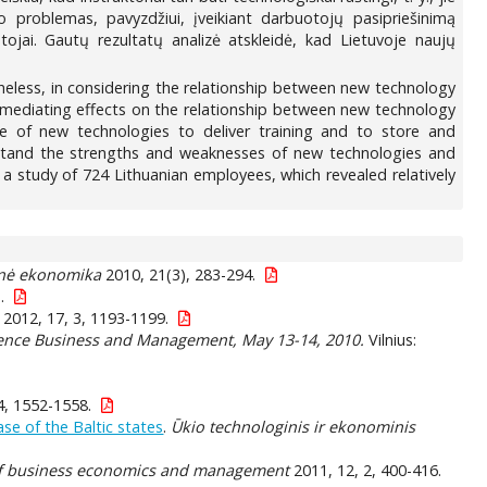
mo problemas, pavyzdžiui, įveikiant darbuotojų pasipriešinimą
jai. Gautų rezultatų analizė atskleidė, kad Lietuvoje naujų
heless, in considering the relationship between new technology
 mediating effects on the relationship between new technology
use of new technologies to deliver training and to store and
rstand the strengths and weaknesses of new technologies and
a study of 724 Lithuanian employees, which revealed relatively
inė ekonomika
2010, 21(3), 283-294.
.
2012, 17, 3, 1193-1199.
erence Business and Management, May 13-14, 2010.
Vilnius:
4, 1552-1558.
se of the Baltic states
.
Ūkio technologinis ir ekonominis
of business economics and management
2011, 12, 2, 400-416.