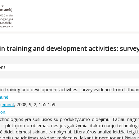
in training and development activities: surve
ons
in training and development activities: survey evidence from Lithuan
munė
, 2008, 9, 2, 155-159
agement
ion.
chnologijos yra susijusios su produktyvumo didėjimu. Tačiau nagrin
o ir plėtojimo problemas, nes jos gali žymiai įtakoti naujų technolo
delį dėmesį skiriant e-mokymui. Literatūros analizė leidžia teigti,
ijų naudojimas vykdant mokymus, laikant ir perduodant žinias reiškia,