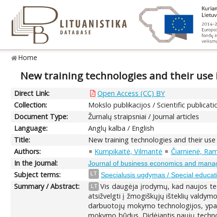
Home
New training technologies and their use 
Direct Link:
Open Access (CC) BY
Collection:
Mokslo publikacijos / Scientific publicati
Document Type:
Žurnalų straipsniai / Journal articles
Language:
Anglų kalba / English
Title:
New training technologies and their use 
Authors:
Kumpikaitė, Vilmantė
Čiarnienė, Ra
In the Journal:
Journal of business economics and man
Subject terms:
LT
Specialusis ugdymas / Special educat
Summary / Abstract:
Vis daugėja įrodymų, kad naujos te
LT
atsižvelgti į žmogiškųjų išteklių valdym
darbuotojų mokymo technologijos, ypač di
mokymo būdus. Didėjantis naujų technolog