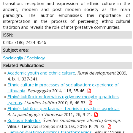
transition, reception and expression of ethnic culture in the
ancient, modern and post modern society as the main
paradigm. The author emphasises thei mportance of
interpretation in the process of perceiving ethno–cultural
tradition and reveals the role of interpretative communities.
ISSN:
0235-7186; 2424-4546
Subject area:
Sociologija / Sociology
Related Publications:
Academic youth and ethnic culture
.
Rural development
2009,
4, b. 1, 337-341.
Ethnic culture in processes of socialisation: experience of
Lithuania
.
Pedagogika
2014, 116, 35-46.
Etninė kultūra ir neformalus ugdymas: mokytojų patirties
tyrimas
.
Liaudies kultūra
2010, 6, 46-53.
Etninės kultūros perdavimas: teorinis ir praktinis aspektas
.
Acta paedagogica Vilnensia
2011, 26, 9-21.
Kūčios ir Kalėdos
.
Šventės šiuolaikinėje vilniečių šeimoje.
Vilnius: Lietuvos istorijos institutas, 2016. P. 29-73.
Lietuvos švietimo politikos transformacijos.
. Vilnius : Vilniaus