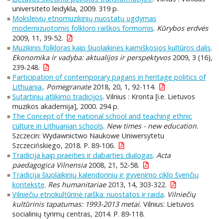
universiteto leidykla, 2009. 319 p.
Moksleivių etnomuzikinių nuostatų ugdymas
modernizuotomis folkloro raiškos formomis
.
Kūrybos erdvės
2009, 11, 39-52.
Muzikinis folkloras kaip šiuolaikinės kaimiškosios kultūros dalis
.
Ekonomika ir vadyba: aktualijos ir perspektyvos
2009, 3 (16),
239-248.
Participation of contemporary pagans in heritage politics of
Lithuania.
.
Pomegranate
2018, 20, 1, 92-114.
Sutartinių atlikimo tradicijos
. Vilnius : Kronta [i.e. Lietuvos
muzikos akademija], 2000. 294 p.
The Concept of the national school and teaching ethnic
culture in Lithuanian schools
.
New times - new education.
Szczecin: Wydawnictwo Naukowe Uniwersytetu
Szczecińskiego, 2018. P. 89-106.
Tradicija kaip praeities ir dabarties dialogas
.
Acta
paedagogica Vilnensia
2008, 21, 52-58.
Tradicija šiuolaikinių kalendorinių ir gyvenimo ciklo švenčių
kontekste
.
Res humanitariae
2013, 14, 303-322.
Vilniečių etnokultūrinė raiška: nuostatos ir raida
.
Vilniečių
kultūrinis tapatumas: 1993-2013 metai.
Vilnius: Lietuvos
socialinių tyrimų centras, 2014. P. 89-118.