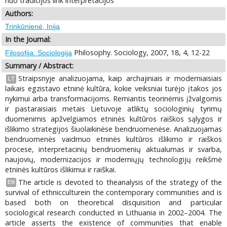
nuo tradicijos link interpretacijos
Authors:
Trinkūnienė, Inija
In the Journal:
Philosophy. Sociology, 2007, 18, 4, 12-22
Filosofija. Sociologija
Summary / Abstract:
Straipsnyje analizuojama, kaip archajiniais ir moderniaisiais
LT
laikais egzistavo etninė kultūra, kokie veiksniai turėjo įtakos jos
nykimui arba transformacijoms. Remiantis teorinėmis įžvalgomis
ir pastaraisiais metais Lietuvoje atliktų sociologinių tyrimų
duomenimis apžvelgiamos etninės kultūros raiškos sąlygos ir
išlikimo strategijos šiuolaikinėse bendruomenėse. Analizuojamas
bendruomenės vaidmuo etninės kultūros išlikimo ir raiškos
procese, interpretacinių bendruomenių aktualumas ir svarba,
naujovių, modernizacijos ir moderniųjų technologijų reikšmė
etninės kultūros išlikimui ir raiškai.
The article is devoted to theanalysis of the strategy of the
EN
survival of ethnicculturein the contemporary communities and is
based both on theoretical disquisition and particular
sociological research conducted in Lithuania in 2002–2004. The
article asserts the existence of communities that enable