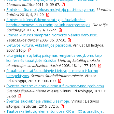
Liaudies kultūra
2011, 6, 59-67.
Etninė kultūra mokyklose: mokytojų patirties tyrimas
.
Liaudies
kultūra
2010, 4, 21-29.
Etninės kultūros išlikimo strategija šiuolaikinėse
bendruomenėse: nuo tradicijos link interpretacijos
.
Filosofija.
Sociologija
2007, 18, 4, 12-22.
Etninės kultūros samprata Norberto Vėliaus darbuose
.
Tautosakos darbai
2008, 36, 37-50.
Lietuvos kultūra. Aukštaitijos papročiai
. Vilnius : LII leidykla,
2007. 216 p.
Liturginių metų laikų paisymas rengiantis vedyboms kaip
konfesinės tapatybės išraiška
.
Lietuvių katalikų mokslo
akademijos suvažiavimo darbai
2003, 18, 1, 177-195.
Ritualiniai metai šiuolaikinėje Lietuvoje: miesto ir kaimo
perspektyvos
.
Šventės šiuolaikiniame mieste.
Vilnius:
Edukologija, 2013. P. 100-109.
Šventės mieste: keletas kūrimo ir funkcionavimo problemų
.
Šventės šiuolaikiniame mieste.
Vilnius: Edukologija, 2013. P.
52-60.
Šventės šiuolaikinėje vilniečių šeimoje.
. Vilnius : Lietuvos
istorijos institutas, 2016. 372 p.
Tautosaka lietuvių elementoriuose XIX a. - XX a. pradžioje.
.