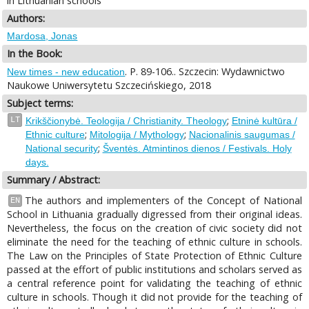
in Lithuanian schools
Authors:
Mardosa, Jonas
In the Book:
. P. 89-106.. Szczecin: Wydawnictwo
New times - new education
Naukowe Uniwersytetu Szczecińskiego, 2018
Subject terms:
;
LT
Krikščionybė. Teologija / Christianity. Theology
Etninė kultūra /
;
;
Ethnic culture
Mitologija / Mythology
Nacionalinis saugumas /
;
National security
Šventės. Atmintinos dienos / Festivals. Holy
days.
Summary / Abstract:
The authors and implementers of the Concept of National
EN
School in Lithuania gradually digressed from their original ideas.
Nevertheless, the focus on the creation of civic society did not
eliminate the need for the teaching of ethnic culture in schools.
The Law on the Principles of State Protection of Ethnic Culture
passed at the effort of public institutions and scholars served as
a central reference point for validating the teaching of ethnic
culture in schools. Though it did not provide for the teaching of