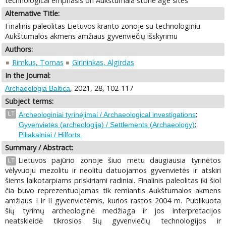
technological emphasis on Aukštumala stone age sites
Alternative Title:
Finalinis paleolitas Lietuvos kranto zonoje su technologiniu
Aukštumalos akmens amžiaus gyvenviečių išskyrimu
Authors:
Rimkus, Tomas
Girininkas, Algirdas
In the Journal:
, 2021, 28, 102-117
Archaeologia Baltica
Subject terms:
;
LT
Archeologiniai tyrinėjimai / Archaeological investigations
;
Gyvenvietės (archeologija) / Settlements (Archaeology)
Piliakalniai / Hilforts.
Summary / Abstract:
Lietuvos pajūrio zonoje šiuo metu daugiausia tyrinėtos
LT
vėlyvuoju mezolitu ir neolitu datuojamos gyvenvietės ir atskiri
šiems laikotarpiams priskiriami radiniai. Finalinis paleolitas iki šiol
čia buvo reprezentuojamas tik remiantis Aukštumalos akmens
amžiaus I ir II gyvenvietėmis, kurios rastos 2004 m. Publikuota
šių tyrimų archeologinė medžiaga ir jos interpretacijos
neatskleidė tikrosios šių gyvenviečių technologijos ir