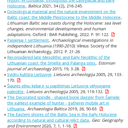
region, W Lithuania, throughout the Lateglacial and Early
Holocene.
.
Baltica
2021, 34 (2), 216-245.
Osteological material and the natural environment on the
Baltic coast: the Middle Pleistocene to the Middle Holocene.
.
Lithuanian Baltic sea coasts during the Holocene: sea level
changes, environmental developments and human
adaptations.
Oxford : BAR Publishing, 2022. P. 91-122.
Pasieniai 1 settlement.
.
Archaeological investigations in
independent Lithuania (1990-2010).
Vilnius: Society of the
Lithuanian Archaeology, 2012. P. 21-26.
Reconsidered late Mesolithic and Early Neolithic of the
Lithuanian coast: the Smeltė and Palanga sites.
.
Estonian
journal of archaeology
2015, 19, 3-28.
Svidrų kultūra Lietuvoje
.
Lietuvos archeologija
2005, 29, 133-
170.
Šiaurės elnių keliai ir jų paplitimas Lietuvoje vėlyvajame
paleolite.
.
Lietuvos archeologija
2005, 29, 119-132.
The Decorated spindle - shaped bone dagger from Šarnelė:
the earliest example of hunter - gatherer mobile art in
Lithuania.
.
Archaeologia Baltica
2019, 26, 50-63.
The Eastern shores of the Baltic Sea in the Early Holocene
according to natural and cultural relict data.
.
Geo: Geography
and Environment
2020, 7, 1, 1-16.