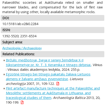
Palaeolithic societies at Aukštumala relied on smaller and
narrower blades, and compensated for the lack of flint raw
material by using other, locally available metamorphic rocks.
DOI:
10.15181/ab.v28i0.2284
ISSN:
1392-5520; 2351-6534
Subject area:
Archeologija / Archaeology
Related Publications:
Biržulis: medžiotojai, žvejai ir senieji žemdirbiai X-II
tūkstantmetyje pr. Kr. T. 3. Keramika ir titnago dirbiniai.
. Vilnius
: Vilniaus dailės akademijos leidykla, 2024. 255 p.
Egzotinė titnago bei titnago pakaitalų žaliava Lietuvos
akmens ir žalvario amžiaus gyvenvietėse
.
Lietuvos
archeologija
2007, 31, 109-122.
Flint artefact manufacture techniques at the Palaeolithic and
Mesolithic settlements at Aukštumala in Lithuania, and
traceological studies of them
.
Archaeologia Baltica
2013, 20,
190-199.