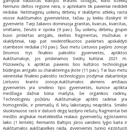
gamybai naudotas Baltijos eratinis titnagas, kurio išteklių
Nemuno deltos regione nėra, o aptinkami tik pavieniai nedideli
rieduliai. Netitnaginių uolienų dirbinių ir skaldymo atliekų rasta
visose Aukštumalos gyvenvietėse, tačiau jų kiekiu išsiskyrė III
gyvenvietė. Tarp žaliavos dominuoja granitas, kvarcas, kvarcitas,
smiltainis, žėrutis ir opoka (9 pav.). Šių uolienų dirbinių grupei
buvo priskirtas antgalis, skeltės fragmentas, muštukas ir
skaldytiniai, taip pat neidentifikuotos paskirties apskaldyti
stambesni rieduliai (10 pav.). Šiuo metu Lietuvos pajūrio zonoje
žinomos trys finalinio paleolito gyvenvietės, aptiktos
Aukštumaloje, jos priskiriamos Svidrų kultūrai. 2021 m.
Pūzraviečių k. aptiktas pavienis šios kultūros technologijai
būdingas antgalis su charakteringa įkote (11 pav.). Tai šiuo metu
vieninteliai finalinio paleolito technologijos įrodymai dabartinėje
Lietuvos kranto zonoje.Aukštumalos akmens amžiaus
gyvenvietės yra smėlinio tipo gyvenvietės, kuriose aptikta
medžiaga dažnai būna maišyta, be organikos radinių.
Technologiniu požiūriu Aukštumaloje aptikti radiniai yra
homogeniški, ir priemaišų iš kitų laikotarpių neaptikta. Smėlio
sluoksniuose rasti ir datuoti degę lazdyno riešutų fragmentai bei
medžio angliukai neatskleidžia realaus gyvenviečių egzistavimo
laiko (1 lentelė). Remiantis Baltijos jūros vandens lygio kaita ir
Aukštumalos aukštapelkės raida, gyvenvietės turėjo egzistuoti