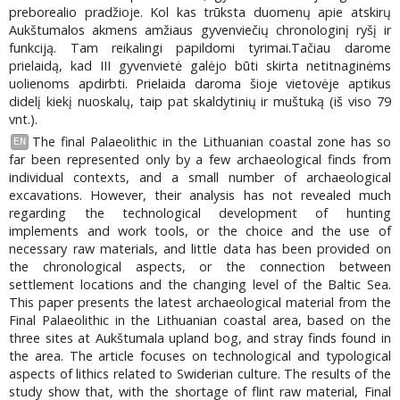
preborealio pradžioje. Kol kas trūksta duomenų apie atskirų
Aukštumalos akmens amžiaus gyvenviečių chronologinį ryšį ir
funkciją. Tam reikalingi papildomi tyrimai.Tačiau darome
prielaidą, kad III gyvenvietė galėjo būti skirta netitnaginėms
uolienoms apdirbti. Prielaida daroma šioje vietovėje aptikus
didelį kiekį nuoskalų, taip pat skaldytinių ir muštuką (iš viso 79
vnt.).
The final Palaeolithic in the Lithuanian coastal zone has so
EN
far been represented only by a few archaeological finds from
individual contexts, and a small number of archaeological
excavations. However, their analysis has not revealed much
regarding the technological development of hunting
implements and work tools, or the choice and the use of
necessary raw materials, and little data has been provided on
the chronological aspects, or the connection between
settlement locations and the changing level of the Baltic Sea.
This paper presents the latest archaeological material from the
Final Palaeolithic in the Lithuanian coastal area, based on the
three sites at Aukštumala upland bog, and stray finds found in
the area. The article focuses on technological and typological
aspects of lithics related to Swiderian culture. The results of the
study show that, with the shortage of flint raw material, Final