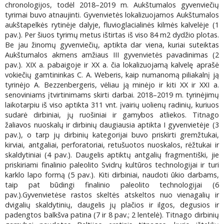
chronologijos, todėl 2018–2019 m. Aukštumalos gyvenviečių
tyrimai buvo atnaujinti. Gyvenvietės lokalizuojamos Aukštumalos
aukštapelkės rytinėje dalyje, fluvioglacialinės kilmės kalvelėje (1
pav.). Per šiuos tyrimų metus ištirtas iš viso 84 m2 dydžio plotas.
Be jau žinomų gyvenviečių, aptikta dar viena, kuriai suteiktas
Aukštumalos akmens amžiaus III gyvenvietės pavadinimas (2
pav.). XIX a. pabaigoje ir XX a. čia lokalizuojamą kalvelę aprašė
vokiečių gamtininkas C. A. Weberis, kaip numanomą piliakalnį ją
tyrinėjo A. Bezzenbergeris, vėliau ją minėjo ir kiti XX ir XXI a.
senoviniams įtvirtinimams skirti darbai. 2018–2019 m. tyrinėjimų
laikotarpiu iš viso aptikta 311 vnt. įvairių uolienų radinių, kuriuos
sudarė dirbiniai, jų ruošiniai ir gamybos atliekos. Titnago
žaliavos nuoskalų ir dirbinių daugiausia aptikta I gyvenvietėje (3
pav.), o tarp jų dirbinių kategorijai buvo priskirti gremžtukai,
kirviai, antgaliai, perforatoriai, retušuotos nuoskalos, rėžtukai ir
skaldytiniai (4 pav.). Daugelis aptiktų antgalių fragmentiški, jie
priskiriami finalinio paleolito Svidrų kultūros technologijai ir turi
karklo lapo formą (5 pav.). Kiti dirbiniai, naudoti ūkio darbams,
taip pat būdingi finalinio paleolito technologijai (6
pav.).Gyvenvietėse rastos skeltės atskeltos nuo vienagalių ir
dvigalių skaldytinių, daugelis jų plačios ir ilgos, degusios ir
padengtos balkšva patina (7 ir 8 pav.; 2 lentelė). Titnago dirbinių