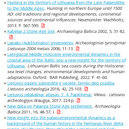
Hunting in the territory of Lithuania from the Late Palaeolithic
to the Middle Ages.
.
Hunting in northern Europe until 1500
AD: old traditions and regional developments, continental
sources and continental influences.
Neumünster: Wachholtz,
2013. P. 567-595.
Kabeliai 2 Stone Age Site
.
Archaeologia Baltica
2002, 5, 51-82.
Lapalių (Aukštumalos) gyvenvietės
.
Archeologiniai tyrinėjimai
Lietuvoje 2004 metais
2006, 11-13.
Lateglacial-Middle Holocene environmental dynamics in the
coastal area of the Baltic sea: a new insight for the territory of
Lithuania.
.
Lithuanian Baltic sea coasts during the Holocene:
sea level changes, environmental developments and human
adaptations.
Oxford : BAR Publishing, 2022. P. 41-60.
Lietuvos pajūris subneolite ir neolite: žemės ūkio pradžia
.
Lietuvos archeologija
2016, 42, 25-103.
Lietuvos piliakalniai: atlasas. T. 4. Papildymai.
. Vilnius : Lietuvos
archeologijos draugija, 2017. 224 p.
New data on Palanga Stone Age settlement.
.
Archaeologia
Baltica
2011, 16, 48-57, I.
New insight into the palaeoenvironmental dynamics as a
background of the human history in the Nemunas River delta