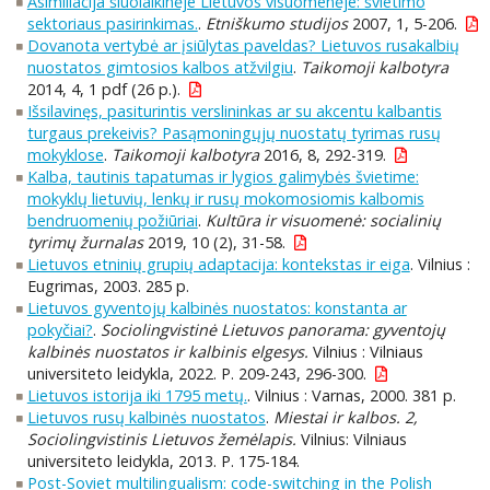
Asimiliacija šiuolaikinėje Lietuvos visuomenėje: švietimo
sektoriaus pasirinkimas.
.
Etniškumo studijos
2007, 1, 5-206.
Dovanota vertybė ar įsiūlytas paveldas? Lietuvos rusakalbių
nuostatos gimtosios kalbos atžvilgiu
.
Taikomoji kalbotyra
2014, 4, 1 pdf (26 p.).
Išsilavinęs, pasiturintis verslininkas ar su akcentu kalbantis
turgaus prekeivis? Pasąmoningųjų nuostatų tyrimas rusų
mokyklose
.
Taikomoji kalbotyra
2016, 8, 292-319.
Kalba, tautinis tapatumas ir lygios galimybės švietime:
mokyklų lietuvių, lenkų ir rusų mokomosiomis kalbomis
bendruomenių požiūriai
.
Kultūra ir visuomenė: socialinių
tyrimų žurnalas
2019, 10 (2), 31-58.
Lietuvos etninių grupių adaptacija: kontekstas ir eiga
. Vilnius :
Eugrimas, 2003. 285 p.
Lietuvos gyventojų kalbinės nuostatos: konstanta ar
pokyčiai?
.
Sociolingvistinė Lietuvos panorama: gyventojų
kalbinės nuostatos ir kalbinis elgesys.
Vilnius : Vilniaus
universiteto leidykla, 2022. P. 209-243, 296-300.
Lietuvos istorija iki 1795 metų.
. Vilnius : Varnas, 2000. 381 p.
Lietuvos rusų kalbinės nuostatos
.
Miestai ir kalbos. 2,
Sociolingvistinis Lietuvos žemėlapis.
Vilnius: Vilniaus
universiteto leidykla, 2013. P. 175-184.
Post-Soviet multilingualism: code-switching in the Polish