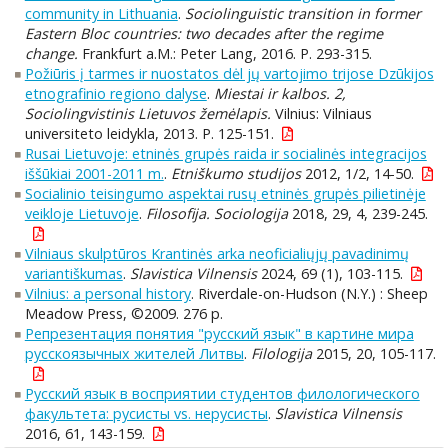
community in Lithuania
.
Sociolinguistic transition in former
Eastern Bloc countries: two decades after the regime
change.
Frankfurt a.M.: Peter Lang, 2016. P. 293-315.
Požiūris į tarmes ir nuostatos dėl jų vartojimo trijose Dzūkijos
etnografinio regiono dalyse
.
Miestai ir kalbos. 2,
Sociolingvistinis Lietuvos žemėlapis.
Vilnius: Vilniaus
universiteto leidykla, 2013. P. 125-151.
Rusai Lietuvoje: etninės grupės raida ir socialinės integracijos
iššūkiai 2001-2011 m.
.
Etniškumo studijos
2012, 1/2, 14-50.
Socialinio teisingumo aspektai rusų etninės grupės pilietinėje
veikloje Lietuvoje
.
Filosofija. Sociologija
2018, 29, 4, 239-245.
Vilniaus skulptūros Krantinės arka neoficialiųjų pavadinimų
variantiškumas
.
Slavistica Vilnensis
2024, 69 (1), 103-115.
Vilnius: a personal history
. Riverdale-on-Hudson (N.Y.) : Sheep
Meadow Press, ©2009. 276 p.
Репрезентация понятия "русский язык" в картине мира
русскоязычных жителей Литвы
.
Filologija
2015, 20, 105-117.
Русский язык в восприятии студентов филологического
факультета: русисты vs. нерусисты
.
Slavistica Vilnensis
2016, 61, 143-159.