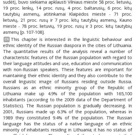
sudėtį, buvo siekiama apklausti Vilniaus mieste 58 proc. lietuvių,
19 proc. lenkų, 14 proc. rusų, 4 proc. baltarusių, 6 proc. kitų
tautybių asmenų, atitinkamai Klaipėdos mieste - 71 proc.
lietuvių, 21 proc. rusų ir 7 proc. kitų tautybių asmenų, Kauno
mieste - 78 proc. lietuvių, 19 proc. rusų ir 3 proc. kitų tautybių
asmenų [p. 107-108].
This chapter is interested in the linguistic behaviour and
EN
ethnic identity of the Russian diaspora in the cities of Lithuania.
The quantitative results of the analysis reveal a number of
characteristic features of the Russian population with regard to
their language attitudes and use, education and communication
with non-Russian speakers. These features are important for
maintaining their ethnic identity and they also contribute to the
overall linguistic image of Russians residing outside Russia.
Russians as an ethnic minority group of the Republic of
Lithuania make up 4.9% of the population with 165,100
inhabitants (according to the 2009 data of the Department of
Statistics). The Russian population is gradually decreasing. In
2001, Russians made up 6.3% of the population, whereas in
1989 they constituted 9.4% of the population. The Russian
language has the status of a native language of an ethnic
minority of inhabitants residing in Lithuania; it has no status of