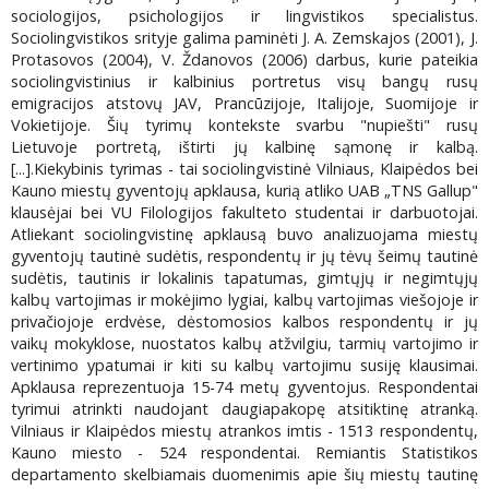
sociologijos, psichologijos ir lingvistikos specialistus.
Sociolingvistikos srityje galima paminėti J. A. Zemskajos (2001), J.
Protasovos (2004), V. Ždanovos (2006) darbus, kurie pateikia
sociolingvistinius ir kalbinius portretus visų bangų rusų
emigracijos atstovų JAV, Prancūzijoje, Italijoje, Suomijoje ir
Vokietijoje. Šių tyrimų kontekste svarbu "nupiešti" rusų
Lietuvoje portretą, ištirti jų kalbinę sąmonę ir kalbą.
[...].Kiekybinis tyrimas - tai sociolingvistinė Vilniaus, Klaipėdos bei
Kauno miestų gyventojų apklausa, kurią atliko UAB „TNS Gallup"
klausėjai bei VU Filologijos fakulteto studentai ir darbuotojai.
Atliekant sociolingvistinę apklausą buvo analizuojama miestų
gyventojų tautinė sudėtis, respondentų ir jų tėvų šeimų tautinė
sudėtis, tautinis ir lokalinis tapatumas, gimtųjų ir negimtųjų
kalbų vartojimas ir mokėjimo lygiai, kalbų vartojimas viešojoje ir
privačiojoje erdvėse, dėstomosios kalbos respondentų ir jų
vaikų mokyklose, nuostatos kalbų atžvilgiu, tarmių vartojimo ir
vertinimo ypatumai ir kiti su kalbų vartojimu susiję klausimai.
Apklausa reprezentuoja 15-74 metų gyventojus. Respondentai
tyrimui atrinkti naudojant daugiapakopę atsitiktinę atranką.
Vilniaus ir Klaipėdos miestų atrankos imtis - 1513 respondentų,
Kauno miesto - 524 respondentai. Remiantis Statistikos
departamento skelbiamais duomenimis apie šių miestų tautinę