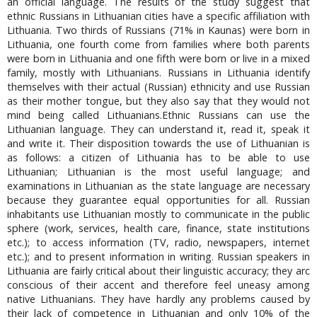
an official language. The results of the study suggest that
ethnic Russians in Lithuanian cities have a specific affiliation with
Lithuania. Two thirds of Russians (71% in Kaunas) were born in
Lithuania, one fourth come from families where both parents
were born in Lithuania and one fifth were born or live in a mixed
family, mostly with Lithuanians. Russians in Lithuania identify
themselves with their actual (Russian) ethnicity and use Russian
as their mother tongue, but they also say that they would not
mind being called Lithuanians.Ethnic Russians can use the
Lithuanian language. They can understand it, read it, speak it
and write it. Their disposition towards the use of Lithuanian is
as follows: a citizen of Lithuania has to be able to use
Lithuanian; Lithuanian is the most useful language; and
examinations in Lithuanian as the state language are necessary
because they guarantee equal opportunities for all. Russian
inhabitants use Lithuanian mostly to communicate in the public
sphere (work, services, health care, finance, state institutions
etc.); to access information (TV, radio, newspapers, internet
etc.); and to present information in writing. Russian speakers in
Lithuania are fairly critical about their linguistic accuracy; they arc
conscious of their accent and therefore feel uneasy among
native Lithuanians. They have hardly any problems caused by
their lack of competence in Lithuanian and only 10% of the