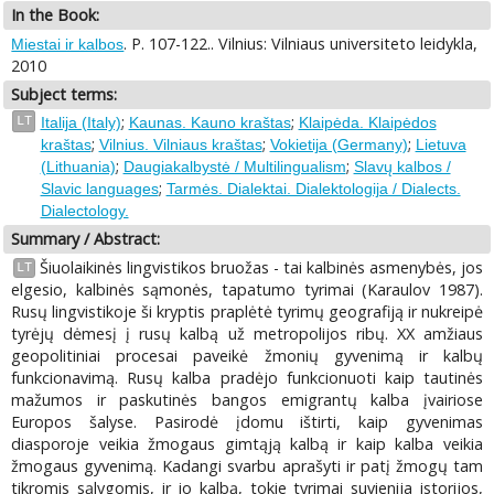
In the Book:
. P. 107-122.. Vilnius: Vilniaus universiteto leidykla,
Miestai ir kalbos
2010
Subject terms:
;
;
LT
Italija (Italy)
Kaunas. Kauno kraštas
Klaipėda. Klaipėdos
;
;
;
kraštas
Vilnius. Vilniaus kraštas
Vokietija (Germany)
Lietuva
;
;
(Lithuania)
Daugiakalbystė / Multilingualism
Slavų kalbos /
;
Slavic languages
Tarmės. Dialektai. Dialektologija / Dialects.
Dialectology.
Summary / Abstract:
Šiuolaikinės lingvistikos bruožas - tai kalbinės asmenybės, jos
LT
elgesio, kalbinės sąmonės, tapatumo tyrimai (Karaulov 1987).
Rusų lingvistikoje ši kryptis praplėtė tyrimų geografiją ir nukreipė
tyrėjų dėmesį į rusų kalbą už metropolijos ribų. XX amžiaus
geopolitiniai procesai paveikė žmonių gyvenimą ir kalbų
funkcionavimą. Rusų kalba pradėjo funkcionuoti kaip tautinės
mažumos ir paskutinės bangos emigrantų kalba įvairiose
Europos šalyse. Pasirodė įdomu ištirti, kaip gyvenimas
diasporoje veikia žmogaus gimtąją kalbą ir kaip kalba veikia
žmogaus gyvenimą. Kadangi svarbu aprašyti ir patį žmogų tam
tikromis sąlygomis, ir jo kalbą, tokie tyrimai suvienija istorijos,