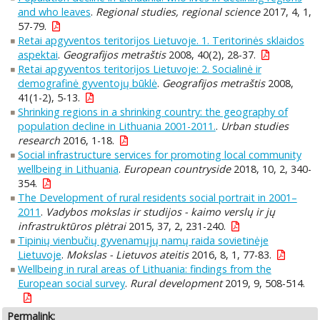
and who leaves
.
Regional studies, regional science
2017, 4, 1,
57-79.
Retai apgyventos teritorĳos Lietuvoje. 1. Teritorinės sklaidos
aspektai
.
Geografijos metraštis
2008, 40(2), 28-37.
Retai apgyventos teritorĳos Lietuvoje: 2. Socialinė ir
demografinė gyventojų būklė
.
Geografijos metraštis
2008,
41(1-2), 5-13.
Shrinking regions in a shrinking country: the geography of
population decline in Lithuania 2001-2011.
.
Urban studies
research
2016, 1-18.
Social infrastructure services for promoting local community
wellbeing in Lithuania
.
European countryside
2018, 10, 2, 340-
354.
The Development of rural residents social portrait in 2001–
2011
.
Vadybos mokslas ir studijos - kaimo verslų ir jų
infrastruktūros plėtrai
2015, 37, 2, 231-240.
Tipinių vienbučių gyvenamųjų namų raida sovietinėje
Lietuvoje
.
Mokslas - Lietuvos ateitis
2016, 8, 1, 77-83.
Wellbeing in rural areas of Lithuania: findings from the
European social survey
.
Rural development
2019, 9, 508-514.
Permalink: