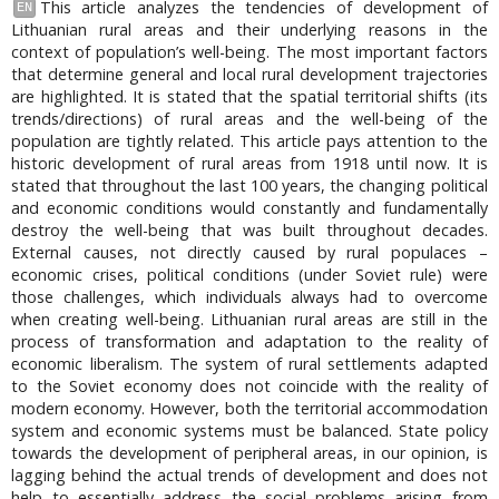
This article analyzes the tendencies of development of
EN
Lithuanian rural areas and their underlying reasons in the
context of population’s well-being. The most important factors
that determine general and local rural development trajectories
are highlighted. It is stated that the spatial territorial shifts (its
trends/directions) of rural areas and the well-being of the
population are tightly related. This article pays attention to the
historic development of rural areas from 1918 until now. It is
stated that throughout the last 100 years, the changing political
and economic conditions would constantly and fundamentally
destroy the well-being that was built throughout decades.
External causes, not directly caused by rural populaces –
economic crises, political conditions (under Soviet rule) were
those challenges, which individuals always had to overcome
when creating well-being. Lithuanian rural areas are still in the
process of transformation and adaptation to the reality of
economic liberalism. The system of rural settlements adapted
to the Soviet economy does not coincide with the reality of
modern economy. However, both the territorial accommodation
system and economic systems must be balanced. State policy
towards the development of peripheral areas, in our opinion, is
lagging behind the actual trends of development and does not
help to essentially address the social problems arising from