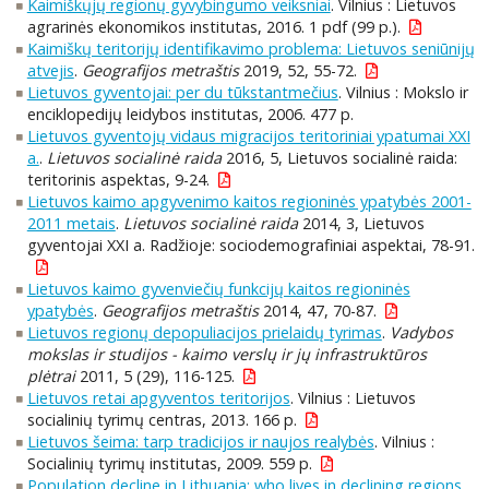
Kaimiškųjų regionų gyvybingumo veiksniai
. Vilnius : Lietuvos
agrarinės ekonomikos institutas, 2016. 1 pdf (99 p.).
Kaimiškų teritorijų identifikavimo problema: Lietuvos seniūnijų
atvejis
.
Geografijos metraštis
2019, 52, 55-72.
Lietuvos gyventojai: per du tūkstantmečius
. Vilnius : Mokslo ir
enciklopedijų leidybos institutas, 2006. 477 p.
Lietuvos gyventojų vidaus migracijos teritoriniai ypatumai XXI
a.
.
Lietuvos socialinė raida
2016, 5, Lietuvos socialinė raida:
teritorinis aspektas, 9-24.
Lietuvos kaimo apgyvenimo kaitos regioninės ypatybės 2001-
2011 metais
.
Lietuvos socialinė raida
2014, 3, Lietuvos
gyventojai XXI a. Radžioje: sociodemografiniai aspektai, 78-91.
Lietuvos kaimo gyvenviečių funkcijų kaitos regioninės
ypatybės
.
Geografijos metraštis
2014, 47, 70-87.
Lietuvos regionų depopuliacijos prielaidų tyrimas
.
Vadybos
mokslas ir studijos - kaimo verslų ir jų infrastruktūros
plėtrai
2011, 5 (29), 116-125.
Lietuvos retai apgyventos teritorijos
. Vilnius : Lietuvos
socialinių tyrimų centras, 2013. 166 p.
Lietuvos šeima: tarp tradicijos ir naujos realybės
. Vilnius :
Socialinių tyrimų institutas, 2009. 559 p.
Population decline in Lithuania: who lives in declining regions