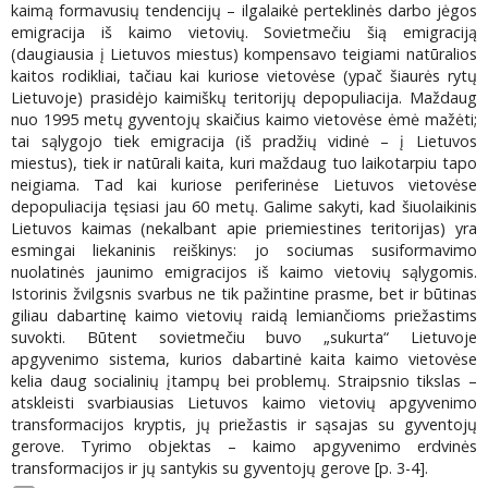
kaimą formavusių tendencijų – ilgalaikė perteklinės darbo jėgos
emigracija iš kaimo vietovių. Sovietmečiu šią emigraciją
(daugiausia į Lietuvos miestus) kompensavo teigiami natūralios
kaitos rodikliai, tačiau kai kuriose vietovėse (ypač šiaurės rytų
Lietuvoje) prasidėjo kaimiškų teritorijų depopuliacija. Maždaug
nuo 1995 metų gyventojų skaičius kaimo vietovėse ėmė mažėti;
tai sąlygojo tiek emigracija (iš pradžių vidinė – į Lietuvos
miestus), tiek ir natūrali kaita, kuri maždaug tuo laikotarpiu tapo
neigiama. Tad kai kuriose periferinėse Lietuvos vietovėse
depopuliacija tęsiasi jau 60 metų. Galime sakyti, kad šiuolaikinis
Lietuvos kaimas (nekalbant apie priemiestines teritorijas) yra
esmingai liekaninis reiškinys: jo sociumas susiformavimo
nuolatinės jaunimo emigracijos iš kaimo vietovių sąlygomis.
Istorinis žvilgsnis svarbus ne tik pažintine prasme, bet ir būtinas
giliau dabartinę kaimo vietovių raidą lemiančioms priežastims
suvokti. Būtent sovietmečiu buvo „sukurta“ Lietuvoje
apgyvenimo sistema, kurios dabartinė kaita kaimo vietovėse
kelia daug socialinių įtampų bei problemų. Straipsnio tikslas –
atskleisti svarbiausias Lietuvos kaimo vietovių apgyvenimo
transformacijos kryptis, jų priežastis ir sąsajas su gyventojų
gerove. Tyrimo objektas – kaimo apgyvenimo erdvinės
transformacijos ir jų santykis su gyventojų gerove [p. 3-4].