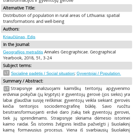
transformacijos ir gyventojų gerovė
Alternative Title:
Distribution of population in rural areas of Lithuania: spatial
transformations and well-being
Authors:
Kriaučiūnas, Edis
In the Journal:
Annales Geographicae. Geographical
Geografijos metraštis
Yearbook, 2018, 51, 3-24
Subject terms:
;
LT
Socialinė padėtis / Social situation
Gyventojai / Population.
Summary / Abstract:
Straipsnyje analizuojami kaimiškų teritorijų apgyvenimo
LT
erdviniai pokyčiai (jų kryptys) ir gyventojų gerovė (jos siekis) yra
labai glaudžiai susiję reiškiniai: gyventojų veikla siekiant gerovės
keičia teritorijos sociodemografinę būklę. Savo ruožtu
besitransformuojanti erdvė daro įtaką tiek gyventojų gerovei,
tiek jų sprendimams. Straipsnyje skiriama dėmesio istorinei
kaimo raidai. Šis istorinis žvilgsnis leidžia pažvelgti į šiuolaikinį
kaimą formavusius procesus. Viena iš svarbiausių šiuolaikinį