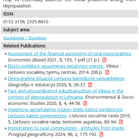
depopulation.
ISSN:
0132-3156; 2335-8610
Subject area:
Sociologija / Sociology
Related Publications:
Assessment of the financial autonomy of rural municipalities
.
Economies (Basel)
2021, 9, 105, 1 pdf (21 p.).
Būsto politika ir visuomenės iniciatyvos mieste.
. Vilnius :
Lietuvos socialinių tyrimų centras, 2014. 206 p.
Demografinė situacija Lietuvos kaimiškose savivaldybėse
.
Geografija ir edukacija
2020, 8, 26-37.
Fast and uncoordinated suburbanization of Vilnius in the
context of depopulation in Lithuania
.
Environmental & Socio-
economic Studies
2020, 8, 4, 44-56.
Gyventojų aptarnavimo įstaigų tinklo kaitos tendencijos
Lietuvos kaimo gyvenvietėse
.
Lietuvos socialinė raida
2016,
5, Lietuvos socialinė raida: teritorinis aspektas, 80-94.
Immigration to rural communities - attitudes from inside.
.
Przegląd geograficzny
2024, 96, 2, 175-192.