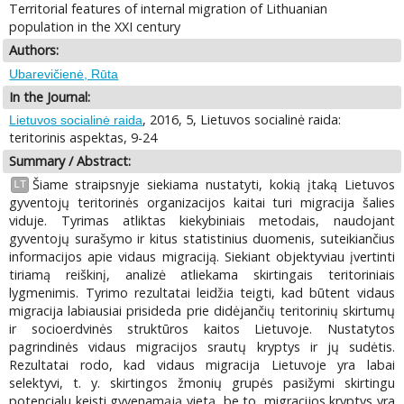
Territorial features of internal migration of Lithuanian
population in the XXI century
Authors:
Ubarevičienė, Rūta
In the Journal:
, 2016, 5, Lietuvos socialinė raida:
Lietuvos socialinė raida
teritorinis aspektas, 9-24
Summary / Abstract:
Šiame straipsnyje siekiama nustatyti, kokią įtaką Lietuvos
LT
gyventojų teritorinės organizacijos kaitai turi migracija šalies
viduje. Tyrimas atliktas kiekybiniais metodais, naudojant
gyventojų surašymo ir kitus statistinius duomenis, suteikiančius
informacijos apie vidaus migraciją. Siekiant objektyviau įvertinti
tiriamą reiškinį, analizė atliekama skirtingais teritoriniais
lygmenimis. Tyrimo rezultatai leidžia teigti, kad būtent vidaus
migracija labiausiai prisideda prie didėjančių teritorinių skirtumų
ir socioerdvinės struktūros kaitos Lietuvoje. Nustatytos
pagrindinės vidaus migracijos srautų kryptys ir jų sudėtis.
Rezultatai rodo, kad vidaus migracija Lietuvoje yra labai
selektyvi, t. y. skirtingos žmonių grupės pasižymi skirtingu
potencialu keisti gyvenamąją vietą, be to, migracijos kryptys yra