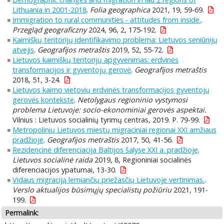
Lithuania in 2001-2018
.
Folia geographica
2021, 19, 59-69.
Immigration to rural communities - attitudes from inside.
.
Przegląd geograficzny
2024, 96, 2, 175-192.
Kaimiškų teritorijų identifikavimo problema: Lietuvos seniūnijų
atvejis
.
Geografijos metraštis
2019, 52, 55-72.
Lietuvos kaimiškų teritorijų apgyvenimas: erdvinės
transformacijos ir gyventojų gerovė
.
Geografijos metraštis
2018, 51, 3-24.
Lietuvos kaimo vietovių erdvinės transformacijos gyventojų
gerovės kontekste
.
Netolygaus regioninio vystymosi
problema Lietuvoje: socio-ekonominiai gerovės aspektai.
Vilnius : Lietuvos socialinių tyrimų centras, 2019. P. 79-99.
Metropolinių Lietuvos miestų migraciniai regionai XXI amžiaus
pradžioje
.
Geografijos metraštis
2017, 50, 41-56.
Rezidencinė diferenciacija Baltijos šalyse XXI a. pradžioje
.
Lietuvos socialinė raida
2019, 8, Regioniniai socialinės
diferenciacijos ypatumai, 13-30.
Vidaus migraciją lemiančių priežasčių Lietuvoje vertinimas.
.
Verslo aktualijos būsimųjų specialistų požiūriu
2021, 191-
199.
Permalink: