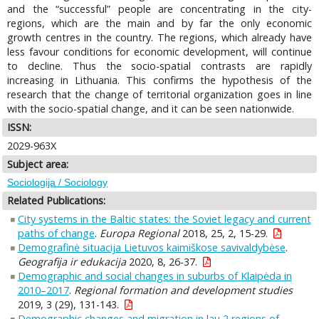
and the “successful” people are concentrating in the city-
regions, which are the main and by far the only economic
growth centres in the country. The regions, which already have
less favour conditions for economic development, will continue
to decline. Thus the socio-spatial contrasts are rapidly
increasing in Lithuania. This confirms the hypothesis of the
research that the change of territorial organization goes in line
with the socio-spatial change, and it can be seen nationwide.
ISSN:
2029-963X
Subject area:
Sociologija / Sociology
Related Publications:
City systems in the Baltic states: the Soviet legacy and current
paths of change
.
Europa Regional
2018, 25, 2, 15-29.
Demografinė situacija Lietuvos kaimiškose savivaldybėse
.
Geografija ir edukacija
2020, 8, 26-37.
Demographic and social changes in suburbs of Klaipėda in
2010–2017
.
Regional formation and development studies
2019, 3 (29), 131-143.
Demographic changes and migration in lau 2 regions of