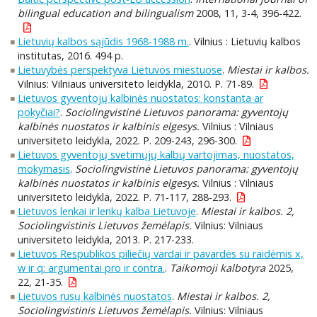
bilingual education and bilingualism
2008, 11, 3-4, 396-422.
Lietuvių kalbos sąjūdis 1968-1988 m.
. Vilnius : Lietuvių kalbos
institutas, 2016. 494 p.
Lietuvybės perspektyva Lietuvos miestuose
.
Miestai ir kalbos.
Vilnius: Vilniaus universiteto leidykla, 2010. P. 71-89.
Lietuvos gyventojų kalbinės nuostatos: konstanta ar
pokyčiai?
.
Sociolingvistinė Lietuvos panorama: gyventojų
kalbinės nuostatos ir kalbinis elgesys.
Vilnius : Vilniaus
universiteto leidykla, 2022. P. 209-243, 296-300.
Lietuvos gyventojų svetimųjų kalbų vartojimas, nuostatos,
mokymasis
.
Sociolingvistinė Lietuvos panorama: gyventojų
kalbinės nuostatos ir kalbinis elgesys.
Vilnius : Vilniaus
universiteto leidykla, 2022. P. 71-117, 288-293.
Lietuvos lenkai ir lenkų kalba Lietuvoje
.
Miestai ir kalbos. 2,
Sociolingvistinis Lietuvos žemėlapis.
Vilnius: Vilniaus
universiteto leidykla, 2013. P. 217-233.
Lietuvos Respublikos piliečių vardai ir pavardės su raidėmis x,
w ir q: argumentai pro ir contra.
.
Taikomoji kalbotyra
2025,
22, 21-35.
Lietuvos rusų kalbinės nuostatos
.
Miestai ir kalbos. 2,
Sociolingvistinis Lietuvos žemėlapis.
Vilnius: Vilniaus