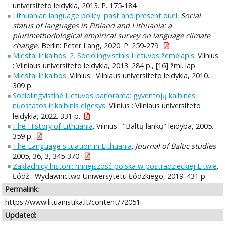
universiteto leidykla, 2013. P. 175-184.
Lithuanian language policy: past and present duel
.
Social
status of languages in Finland and Lithuania: a
plurimethodological empirical survey on language climate
change.
Berlin: Peter Lang, 2020. P. 259-279.
Miestai ir kalbos. 2. Sociolingvistinis Lietuvos žemėlapis
. Vilnius
: Vilniaus universiteto leidykla, 2013. 284 p., [16] žml. lap.
Miestai ir kalbos
. Vilnius : Vilniaus universiteto leidykla, 2010.
309 p.
Sociolingvistinė Lietuvos panorama: gyventojų kalbinės
nuostatos ir kalbinis elgesys
. Vilnius : Vilniaus universiteto
leidykla, 2022. 331 p.
The History of Lithuania
. Vilnius : "Baltų lankų" leidyba, 2005.
359 p.
The Language situation in Lithuania
.
Journal of Baltic studies
2005, 36, 3, 345-370.
Zakładnicy historii: mniejszość polska w postradzieckiej Litwie
.
Łódź : Wydawnictwo Uniwersytetu Łódzkiego, 2019. 431 p.
Permalink:
https://www.lituanistika.lt/content/72051
Updated: