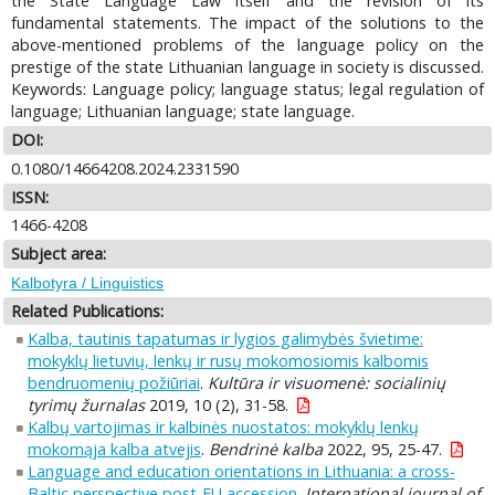
the State Language Law itself and the revision of its
fundamental statements. The impact of the solutions to the
above-mentioned problems of the language policy on the
prestige of the state Lithuanian language in society is discussed.
Keywords: Language policy; language status; legal regulation of
language; Lithuanian language; state language.
DOI:
0.1080/14664208.2024.2331590
ISSN:
1466-4208
Subject area:
Kalbotyra / Linguistics
Related Publications:
Kalba, tautinis tapatumas ir lygios galimybės švietime:
mokyklų lietuvių, lenkų ir rusų mokomosiomis kalbomis
bendruomenių požiūriai
.
Kultūra ir visuomenė: socialinių
tyrimų žurnalas
2019, 10 (2), 31-58.
Kalbų vartojimas ir kalbinės nuostatos: mokyklų lenkų
mokomąja kalba atvejis
.
Bendrinė kalba
2022, 95, 25-47.
Language and education orientations in Lithuania: a cross-
Baltic perspective post-EU accession
.
International journal of