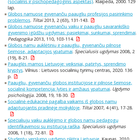
(socialinis ir psichopedagoginis aspektas)
. Klaipėda, 2000. 129
lap.
Globos namuose gyvenančių paauglių profesijos pasirinkimo
problemos
.
Tiltai
2013, 2 (63), 131-143.
Globos namuose gyvenančių vaikų ir paauglių savarankiško
gyvenimo įgūdžių ugdymas: pasiekimai, sunkumai, sprendimai
.
Pedagogika
2013, 110, 103-114.
Globos namų auklėtinių ir paauglių, gyvenančių pilnose
šeimose, adaptacijos ypatumai
.
Specialusis ugdymas
2008, 2
(19), 8-21.
Paauglės mamos Lietuvoje: veiksniai, patirtys, sprendimo
kryptys
. Vilnius : Lietuvos socialinių tyrimų centras, 2020. 136
p.
Paauglių, gyvenančių globos institucijose ir pilnose šeimose,
socialinė kompetencija: lyties ir amžiaus ypatumai
.
Ugdymo
psichologija.
2008, 19, 18-30.
Socialinė-edukacinė pagalba vaikams iš globos namų
adaptuojantis pradinėje mokykloje
.
Tiltai
2007, 4 (41), 17-28.
Specialiųjų vaikų auklėjimo ir globos namų pedagogų
identifikavimosi su institucija raiška
.
Specialusis ugdymas
2008, 1 (18), 72-81.
Studentų verslumo ugdymo plėtra Lietuvoje
. Kaunas, 2010.