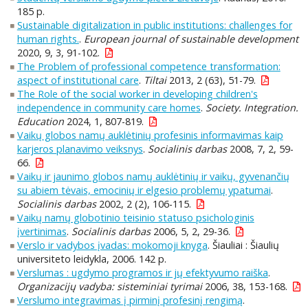
185 p.
Sustainable digitalization in public institutions: challenges for
human rights.
.
European journal of sustainable development
2020, 9, 3, 91-102.
The Problem of professional competence transformation:
aspect of institutional care
.
Tiltai
2013, 2 (63), 51-79.
The Role of the social worker in developing children's
independence in community care homes
.
Society. Integration.
Education
2024, 1, 807-819.
Vaikų globos namų auklėtinių profesinis informavimas kaip
karjeros planavimo veiksnys
.
Socialinis darbas
2008, 7, 2, 59-
66.
Vaikų ir jaunimo globos namų auklėtinių ir vaikų, gyvenančių
su abiem tėvais, emocinių ir elgesio problemų ypatumai
.
Socialinis darbas
2002, 2 (2), 106-115.
Vaikų namų globotinio teisinio statuso psichologinis
įvertinimas
.
Socialinis darbas
2006, 5, 2, 29-36.
Verslo ir vadybos įvadas: mokomoji knyga
. Šiauliai : Šiaulių
universiteto leidykla, 2006. 142 p.
Verslumas : ugdymo programos ir jų efektyvumo raiška
.
Organizacijų vadyba: sisteminiai tyrimai
2006, 38, 153-168.
Verslumo integravimas į pirminį profesinį rengimą
.