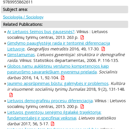
9789955862611
Subject area:
Sociologija / Sociology
Related Publications:
Ar Lietuvos šeimos bus gausesnės?
. Vilnius : Lietuvos
socialinių tyrimų centras, 2013. 263 p.
Gimdymo paauglystėje raida ir teritorinė diferenciacija
Lietuvoje
.
Geografijos metraštis
2016, 49, 17-30.
Gimstamumas
.
Lietuvos gyventojai: struktūra ir demografinė
raida.
Vilnius: Statistikos departamentas, 2006. P. 116-135.
Globos namų auklėtinių verslumo kompetencijos kaip
pasiruošimo savarankiškam gyvenimui prielaida
.
Socialinis
darbas
2016, 14, 1, 92-104.
Jaunimo apsirūpinimas būstu: galimybės ir problemos
.
Kultūra
ir visuomenė: socialinių tyrimų žurnalas
2018, 9 (2), 131-148.
Lietuvos demografinių procesų diferenciacija
. Vilnius : Lietuvos
socialinių tyrimų centras, 2015. 200 p.
Lietuvos gyventojų senėjimo ilgalaikė trajektorija:
fundamentalieji ir specifiniai veiksniai
.
Lietuvos statistikos
darbai
2017, 56, 5-17.