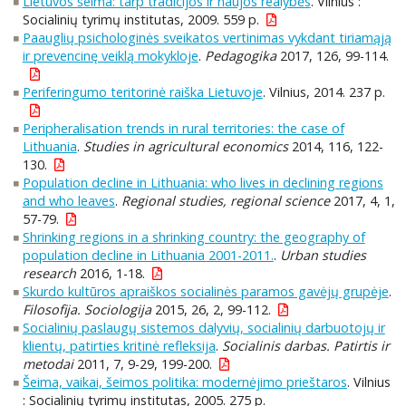
Lietuvos šeima: tarp tradicijos ir naujos realybės
. Vilnius :
Socialinių tyrimų institutas, 2009. 559 p.
Paauglių psichologinės sveikatos vertinimas vykdant tiriamąją
ir prevencinę veiklą mokykloje
.
Pedagogika
2017, 126, 99-114.
Periferingumo teritorinė raiška Lietuvoje
. Vilnius, 2014. 237 p.
Peripheralisation trends in rural territories: the case of
Lithuania
.
Studies in agricultural economics
2014, 116, 122-
130.
Population decline in Lithuania: who lives in declining regions
and who leaves
.
Regional studies, regional science
2017, 4, 1,
57-79.
Shrinking regions in a shrinking country: the geography of
population decline in Lithuania 2001-2011.
.
Urban studies
research
2016, 1-18.
Skurdo kultūros apraiškos socialinės paramos gavėjų grupėje
.
Filosofija. Sociologija
2015, 26, 2, 99-112.
Socialinių paslaugų sistemos dalyvių, socialinių darbuotojų ir
klientų, patirties kritinė refleksija
.
Socialinis darbas. Patirtis ir
metodai
2011, 7, 9-29, 199-200.
Šeima, vaikai, šeimos politika: modernėjimo prieštaros
. Vilnius
: Socialinių tyrimų institutas, 2005. 275 p.