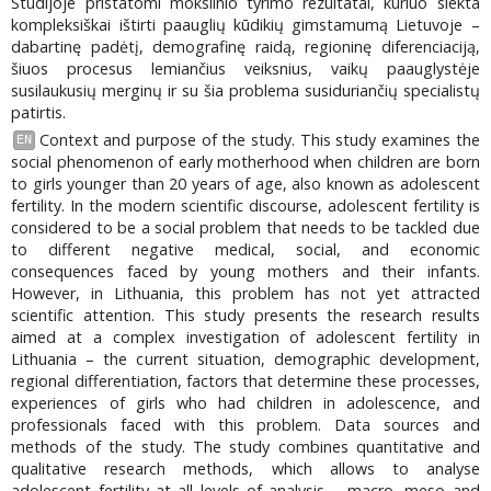
Studijoje pristatomi mokslinio tyrimo rezultatai, kuriuo siekta
kompleksiškai ištirti paauglių kūdikių gimstamumą Lietuvoje –
dabartinę padėtį, demografinę raidą, regioninę diferenciaciją,
šiuos procesus lemiančius veiksnius, vaikų paauglystėje
susilaukusių merginų ir su šia problema susiduriančių specialistų
patirtis.
Context and purpose of the study. This study examines the
EN
social phenomenon of early motherhood when children are born
to girls younger than 20 years of age, also known as adolescent
fertility. In the modern scientific discourse, adolescent fertility is
considered to be a social problem that needs to be tackled due
to different negative medical, social, and economic
consequences faced by young mothers and their infants.
However, in Lithuania, this problem has not yet attracted
scientific attention. This study presents the research results
aimed at a complex investigation of adolescent fertility in
Lithuania – the current situation, demographic development,
regional differentiation, factors that determine these processes,
experiences of girls who had children in adolescence, and
professionals faced with this problem. Data sources and
methods of the study. The study combines quantitative and
qualitative research methods, which allows to analyse
adolescent fertility at all levels of analysis – macro, meso and