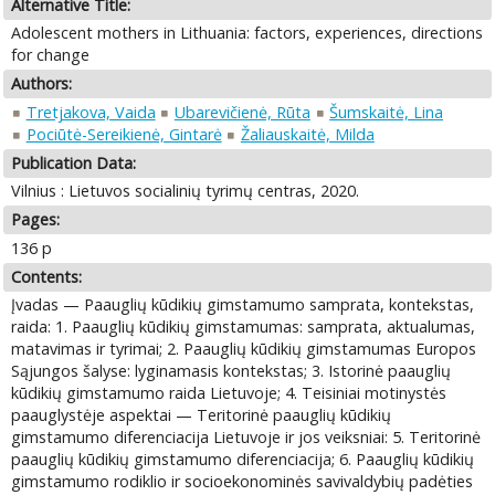
Alternative Title:
Adolescent mothers in Lithuania: factors, experiences, directions
for change
Authors:
Tretjakova, Vaida
Ubarevičienė, Rūta
Šumskaitė, Lina
Pociūtė-Sereikienė, Gintarė
Žaliauskaitė, Milda
Publication Data:
Vilnius : Lietuvos socialinių tyrimų centras, 2020.
Pages:
136 p
Contents:
Įvadas — Paauglių kūdikių gimstamumo samprata, kontekstas,
raida: 1. Paauglių kūdikių gimstamumas: samprata, aktualumas,
matavimas ir tyrimai; 2. Paauglių kūdikių gimstamumas Europos
Sąjungos šalyse: lyginamasis kontekstas; 3. Istorinė paauglių
kūdikių gimstamumo raida Lietuvoje; 4. Teisiniai motinystės
paauglystėje aspektai — Teritorinė paauglių kūdikių
gimstamumo diferenciacija Lietuvoje ir jos veiksniai: 5. Teritorinė
paauglių kūdikių gimstamumo diferenciacija; 6. Paauglių kūdikių
gimstamumo rodiklio ir socioekonominės savivaldybių padėties