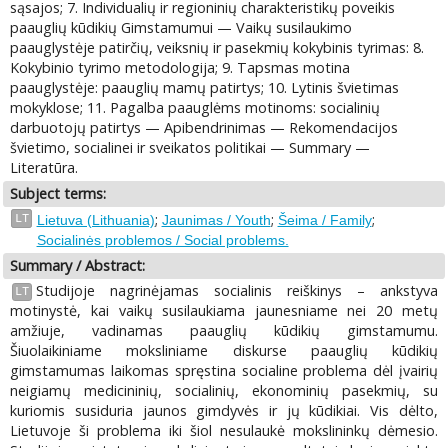
sąsajos; 7. Individualių ir regioninių charakteristikų poveikis
paauglių kūdikių Gimstamumui — Vaikų susilaukimo
paauglystėje patirčių, veiksnių ir pasekmių kokybinis tyrimas: 8.
Kokybinio tyrimo metodologija; 9. Tapsmas motina
paauglystėje: paauglių mamų patirtys; 10. Lytinis švietimas
mokyklose; 11. Pagalba paauglėms motinoms: socialinių
darbuotojų patirtys — Apibendrinimas — Rekomendacijos
švietimo, socialinei ir sveikatos politikai — Summary —
Literatūra.
Subject terms:
;
;
;
LT
Lietuva (Lithuania)
Jaunimas / Youth
Šeima / Family
Socialinės problemos / Social problems.
Summary / Abstract:
Studijoje nagrinėjamas socialinis reiškinys – ankstyva
LT
motinystė, kai vaikų susilaukiama jaunesniame nei 20 metų
amžiuje, vadinamas paauglių kūdikių gimstamumu.
Šiuolaikiniame moksliniame diskurse paauglių kūdikių
gimstamumas laikomas spręstina socialine problema dėl įvairių
neigiamų medicininių, socialinių, ekonominių pasekmių, su
kuriomis susiduria jaunos gimdyvės ir jų kūdikiai. Vis dėlto,
Lietuvoje ši problema iki šiol nesulaukė mokslininkų dėmesio.