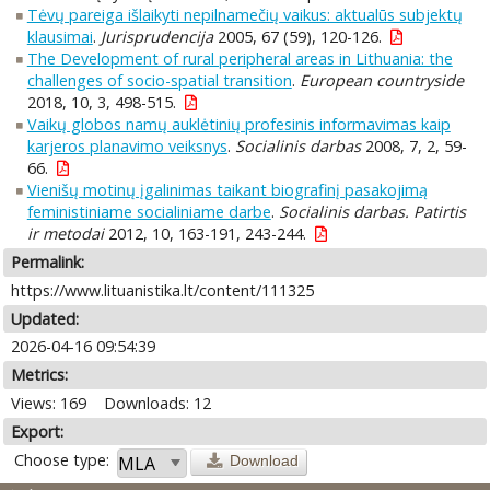
Tėvų pareiga išlaikyti nepilnamečių vaikus: aktualūs subjektų
klausimai
.
Jurisprudencija
2005, 67 (59), 120-126.
The Development of rural peripheral areas in Lithuania: the
challenges of socio-spatial transition
.
European countryside
2018, 10, 3, 498-515.
Vaikų globos namų auklėtinių profesinis informavimas kaip
karjeros planavimo veiksnys
.
Socialinis darbas
2008, 7, 2, 59-
66.
Vienišų motinų įgalinimas taikant biografinį pasakojimą
feministiniame socialiniame darbe
.
Socialinis darbas. Patirtis
ir metodai
2012, 10, 163-191, 243-244.
Permalink:
https://www.lituanistika.lt/content/111325
Updated:
2026-04-16 09:54:39
Metrics:
Views: 169
Downloads: 12
Export:
Choose type:
Download