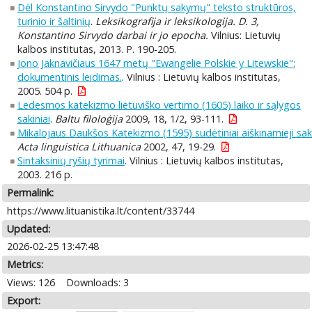
Dėl Konstantino Sirvydo "Punktų sakymų" teksto struktūros,
turinio ir šaltinių
.
Leksikografija ir leksikologija. D. 3,
Konstantino Sirvydo darbai ir jo epocha.
Vilnius: Lietuvių
kalbos institutas, 2013. P. 190-205.
Jono Jaknavičiaus 1647 metų "Ewangelie Polskie y Litewskie":
dokumentinis leidimas.
. Vilnius : Lietuvių kalbos institutas,
2005. 504 p.
Ledesmos katekizmo lietuviško vertimo (1605) laiko ir sąlygos
sakiniai
.
Baltu filoloģija
2009, 18, 1/2, 93-111.
Mikalojaus Daukšos Katekizmo (1595) sudėtiniai aiškinamieji saki
Acta linguistica Lithuanica
2002, 47, 19-29.
Sintaksinių ryšių tyrimai
. Vilnius : Lietuvių kalbos institutas,
2003. 216 p.
Permalink:
https://www.lituanistika.lt/content/33744
Updated:
2026-02-25 13:47:48
Metrics:
Views: 126
Downloads: 3
Export: