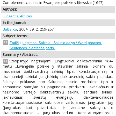
Complement clauses in Ewangelie polskie y litewskie (1647)
Authors:
Judžentis, Artūras
In the Journal:
, 2004, 39, 2, 259-267
Baltistica
Subject terms:
LT
Žodžių jungimas. Sakiniai. Sakinio dalys / Word phrases.
Sentences. Sentence parts.
Summary / Abstract:
Straipsnyje nagrinėjami jungtukiniai daiktavardiniai 1647
LT
metų „Ewangelie polskie y litewskie“ sakiniai. Skiriami du
modaliniai daiktavardinių sakinių tipai: konstatuojamieji ir
skatinamieji sakiniai. Jungtukinių daiktavardinių sakinių sandara
šaltinyje priklauso nuo šalutinio sakinio modalinio tipo ir
semantinio santykio su pagrindiniu predikatu. Jaknavičiaus ir
nežinomo vertėjo daiktavardinių sakinių sandara skiriasi.
Jaknavičiaus išverstų evangelijų daiktavardiniuose
konstatuojamuosiuose sakiniuose vartojamas jungtukas jog
(jungtukas kad pavartotas tik viename sakinyje), o
skatinamuosiuose – jungtukas adunt. Konstatuojamuosius