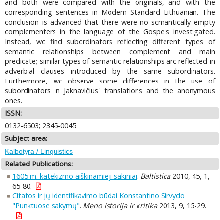
and both were compared with the originals, and with the
corresponding sentences in Modem Standard Lithuanian. The
conclusion is advanced that there were no scmantically empty
complementers in the language of the Gospels investigated.
Instead, wc find subordinators reflecting different types of
semantic relationships between complement and main
predicate; similar types of semantic relationships arc reflected in
adverbial clauses introduced by the same subordinators.
Furthermore, wc observe some differences in the use of
subordinators in Jaknavičius' translations and the anonymous
ones.
ISSN:
0132-6503; 2345-0045
Subject area:
Kalbotyra / Linguistics
Related Publications:
1605 m. katekizmo aiškinamieji sakiniai
.
Baltistica
2010, 45, 1,
65-80.
Citatos ir jų identifikavimo būdai Konstantino Sirvydo
"Punktuose sakymų"
.
Meno istorija ir kritika
2013, 9, 15-29.