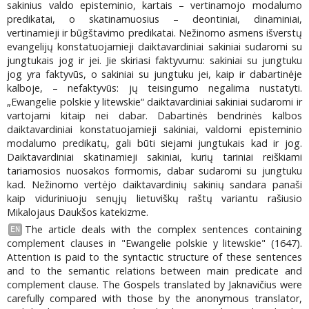
sakinius valdo episteminio, kartais – vertinamojo modalumo
predikatai, o skatinamuosius – deontiniai, dinaminiai,
vertinamieji ir būgštavimo predikatai. Nežinomo asmens išverstų
evangelijų konstatuojamieji daiktavardiniai sakiniai sudaromi su
jungtukais jog ir jei. Jie skiriasi faktyvumu: sakiniai su jungtuku
jog yra faktyvūs, o sakiniai su jungtuku jei, kaip ir dabartinėje
kalboje, – nefaktyvūs: jų teisingumo negalima nustatyti.
„Ewangelie polskie y litewskie“ daiktavardiniai sakiniai sudaromi ir
vartojami kitaip nei dabar. Dabartinės bendrinės kalbos
daiktavardiniai konstatuojamieji sakiniai, valdomi episteminio
modalumo predikatų, gali būti siejami jungtukais kad ir jog.
Daiktavardiniai skatinamieji sakiniai, kurių tariniai reiškiami
tariamosios nuosakos formomis, dabar sudaromi su jungtuku
kad. Nežinomo vertėjo daiktavardinių sakinių sandara panaši
kaip viduriniuoju senųjų lietuviškų raštų variantu rašiusio
Mikalojaus Daukšos katekizme.
The article deals with the complex sentences containing
EN
complement clauses in "Ewangelie polskie у litewskie" (1647).
Attention is paid to the syntactic structure of these sentences
and to the semantic relations between main predicate and
complement clause. The Gospels translated by Jaknavičius were
carefully compared with those by the anonymous translator,