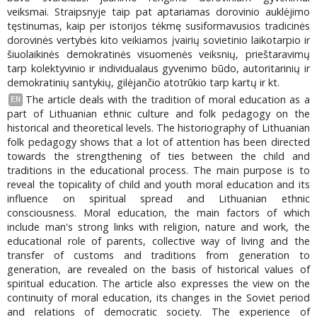
veiksmai. Straipsnyje taip pat aptariamas dorovinio auklėjimo
tęstinumas, kaip per istorijos tėkmę susiformavusios tradicinės
dorovinės vertybės kito veikiamos įvairių sovietinio laikotarpio ir
šiuolaikinės demokratinės visuomenės veiksnių, prieštaravimų
tarp kolektyvinio ir individualaus gyvenimo būdo, autoritarinių ir
demokratinių santykių, gilėjančio atotrūkio tarp kartų ir kt.
The article deals with the tradition of moral education as a
EN
part of Lithuanian ethnic culture and folk pedagogy on the
historical and theoretical levels. The historiography of Lithuanian
folk pedagogy shows that a lot of attention has been directed
towards the strengthening of ties between the child and
traditions in the educational process. The main purpose is to
reveal the topicality of child and youth moral education and its
influence on spiritual spread and Lithuanian ethnic
consciousness. Moral education, the main factors of which
include man's strong links with religion, nature and work, the
educational role of parents, collective way of living and the
transfer of customs and traditions from generation to
generation, are revealed on the basis of historical values of
spiritual education. The article also expresses the view on the
continuity of moral education, its changes in the Soviet period
and relations of democratic society. The experience of