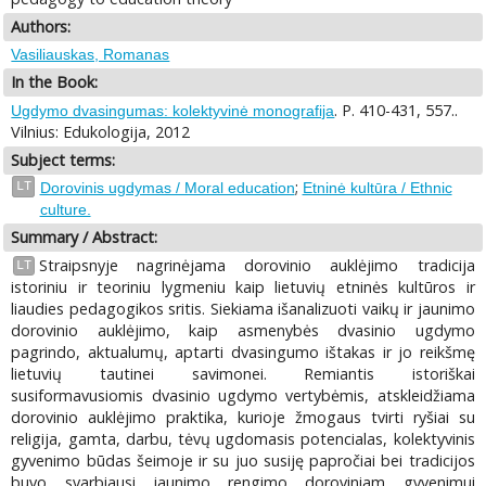
Authors:
Vasiliauskas, Romanas
In the Book:
. P. 410-431, 557..
Ugdymo dvasingumas: kolektyvinė monografija
Vilnius: Edukologija, 2012
Subject terms:
;
LT
Dorovinis ugdymas / Moral education
Etninė kultūra / Ethnic
culture.
Summary / Abstract:
Straipsnyje nagrinėjama dorovinio auklėjimo tradicija
LT
istoriniu ir teoriniu lygmeniu kaip lietuvių etninės kultūros ir
liaudies pedagogikos sritis. Siekiama išanalizuoti vaikų ir jaunimo
dorovinio auklėjimo, kaip asmenybės dvasinio ugdymo
pagrindo, aktualumų, aptarti dvasingumo ištakas ir jo reikšmę
lietuvių tautinei savimonei. Remiantis istoriškai
susiformavusiomis dvasinio ugdymo vertybėmis, atskleidžiama
dorovinio auklėjimo praktika, kurioje žmogaus tvirti ryšiai su
religija, gamta, darbu, tėvų ugdomasis potencialas, kolektyvinis
gyvenimo būdas šeimoje ir su juo susiję papročiai bei tradicijos
buvo svarbiausi jaunimo rengimo doroviniam gyvenimui