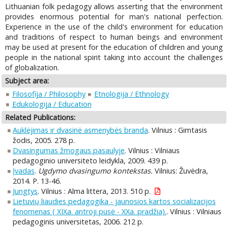
Lithuanian folk pedagogy allows asserting that the environment
provides enormous potential for man's national perfection.
Experience in the use of the child's environment for education
and traditions of respect to human beings and environment
may be used at present for the education of children and young
people in the national spirit taking into account the challenges
of globalization.
Subject area:
Filosofija / Philosophy
Etnologija / Ethnology
Edukologija / Education
Related Publications:
Auklėjimas ir dvasinė asmenybės branda
. Vilnius : Gimtasis
žodis, 2005. 278 p.
Dvasingumas žmogaus pasaulyje
. Vilnius : Vilniaus
pedagoginio universiteto leidykla, 2009. 439 p.
Įvadas
.
Ugdymo dvasingumo kontekstas.
Vilnius: Žuvėdra,
2014. P. 13-46.
Jungtys
. Vilnius : Alma littera, 2013. 510 p.
Lietuvių liaudies pedagogika - jaunosios kartos socializacijos
fenomenas ( XIXa. antroji pusė - XXa. pradžia).
. Vilnius : Vilniaus
pedagoginis universitetas, 2006. 212 p.