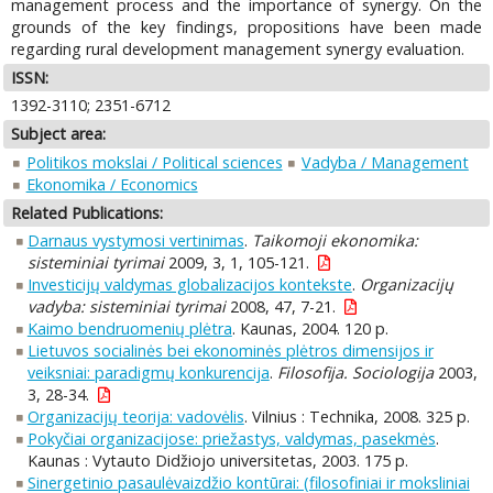
management process and the importance of synergy. On the
grounds of the key findings, propositions have been made
regarding rural development management synergy evaluation.
ISSN:
1392-3110; 2351-6712
Subject area:
Politikos mokslai / Political sciences
Vadyba / Management
Ekonomika / Economics
Related Publications:
Darnaus vystymosi vertinimas
.
Taikomoji ekonomika:
sisteminiai tyrimai
2009, 3, 1, 105-121.
Investicijų valdymas globalizacijos kontekste
.
Organizacijų
vadyba: sisteminiai tyrimai
2008, 47, 7-21.
Kaimo bendruomenių plėtra
. Kaunas, 2004. 120 p.
Lietuvos socialinės bei ekonominės plėtros dimensijos ir
veiksniai: paradigmų konkurencija
.
Filosofija. Sociologija
2003,
3, 28-34.
Organizacijų teorija: vadovėlis
. Vilnius : Technika, 2008. 325 p.
Pokyčiai organizacijose: priežastys, valdymas, pasekmės
.
Kaunas : Vytauto Didžiojo universitetas, 2003. 175 p.
Sinergetinio pasaulėvaizdžio kontūrai: (filosofiniai ir moksliniai