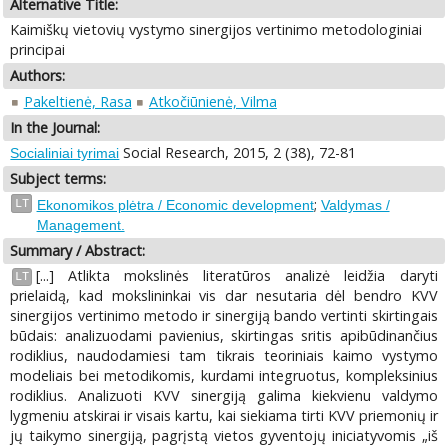
Alternative Title:
Kaimiškų vietovių vystymo sinergijos vertinimo metodologiniai
principai
Authors:
Pakeltienė, Rasa
Atkočiūnienė, Vilma
In the Journal:
Social Research, 2015, 2 (38), 72-81
Socialiniai tyrimai
Subject terms:
;
LT
Ekonomikos plėtra / Economic development
Valdymas /
Management.
Summary / Abstract:
[...] Atlikta mokslinės literatūros analizė leidžia daryti
LT
prielaidą, kad mokslininkai vis dar nesutaria dėl bendro KVV
sinergijos vertinimo metodo ir sinergiją bando vertinti skirtingais
būdais: analizuodami pavienius, skirtingas sritis apibūdinančius
rodiklius, naudodamiesi tam tikrais teoriniais kaimo vystymo
modeliais bei metodikomis, kurdami integruotus, kompleksinius
rodiklius. Analizuoti KVV sinergiją galima kiekvienu valdymo
lygmeniu atskirai ir visais kartu, kai siekiama tirti KVV priemonių ir
jų taikymo sinergiją, pagrįstą vietos gyventojų iniciatyvomis „iš