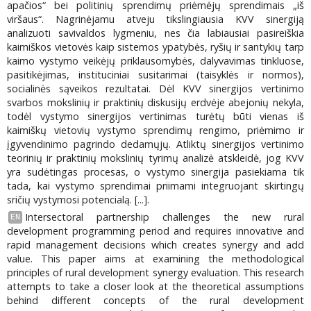
apačios“ bei politinių sprendimų priėmėjų sprendimais „iš
viršaus“. Nagrinėjamu atveju tikslingiausia KVV sinergiją
analizuoti savivaldos lygmeniu, nes čia labiausiai pasireiškia
kaimiškos vietovės kaip sistemos ypatybės, ryšių ir santykių tarp
kaimo vystymo veikėjų priklausomybės, dalyvavimas tinkluose,
pasitikėjimas, instituciniai susitarimai (taisyklės ir normos),
socialinės sąveikos rezultatai. Dėl KVV sinergijos vertinimo
svarbos mokslinių ir praktinių diskusijų erdvėje abejonių nekyla,
todėl vystymo sinergijos vertinimas turėtų būti vienas iš
kaimiškų vietovių vystymo sprendimų rengimo, priėmimo ir
įgyvendinimo pagrindo dedamųjų. Atliktų sinergijos vertinimo
teorinių ir praktinių mokslinių tyrimų analizė atskleidė, jog KVV
yra sudėtingas procesas, o vystymo sinergija pasiekiama tik
tada, kai vystymo sprendimai priimami integruojant skirtingų
sričių vystymosi potencialą. [...].
Intersectoral partnership challenges the new rural
EN
development programming period and requires innovative and
rapid management decisions which creates synergy and add
value. This paper aims at examining the methodological
principles of rural development synergy evaluation. This research
attempts to take a closer look at the theoretical assumptions
behind different concepts of the rural development