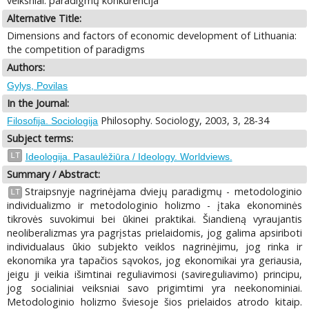
veiksniai: paradigmų konkurencija
Alternative Title:
Dimensions and factors of economic development of Lithuania:
the competition of paradigms
Authors:
Gylys, Povilas
In the Journal:
Philosophy. Sociology, 2003, 3, 28-34
Filosofija. Sociologija
Subject terms:
LT
Ideologija. Pasaulėžiūra / Ideology. Worldviews.
Summary / Abstract:
Straipsnyje nagrinėjama dviejų paradigmų - metodologinio
LT
individualizmo ir metodologinio holizmo - įtaka ekonominės
tikrovės suvokimui bei ūkinei praktikai. Šiandieną vyraujantis
neoliberalizmas yra pagrįstas prielaidomis, jog galima apsiriboti
individualaus ūkio subjekto veiklos nagrinėjimu, jog rinka ir
ekonomika yra tapačios sąvokos, jog ekonomikai yra geriausia,
jeigu ji veikia išimtinai reguliavimosi (savireguliavimo) principu,
jog socialiniai veiksniai savo prigimtimi yra neekonominiai.
Metodologinio holizmo šviesoje šios prielaidos atrodo kitaip.