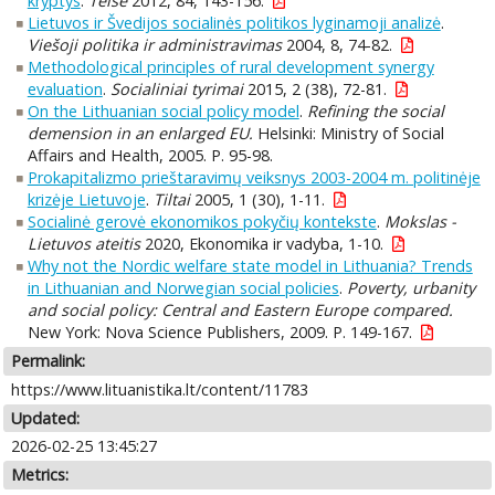
kryptys
.
Teisė
2012, 84, 143-156.
Lietuvos ir Švedijos socialinės politikos lyginamoji analizė
.
Viešoji politika ir administravimas
2004, 8, 74-82.
Methodological principles of rural development synergy
evaluation
.
Socialiniai tyrimai
2015, 2 (38), 72-81.
On the Lithuanian social policy model
.
Refining the social
demension in an enlarged EU.
Helsinki: Ministry of Social
Affairs and Health, 2005. P. 95-98.
Prokapitalizmo prieštaravimų veiksnys 2003-2004 m. politinėje
krizėje Lietuvoje
.
Tiltai
2005, 1 (30), 1-11.
Socialinė gerovė ekonomikos pokyčių kontekste
.
Mokslas -
Lietuvos ateitis
2020, Ekonomika ir vadyba, 1-10.
Why not the Nordic welfare state model in Lithuania? Trends
in Lithuanian and Norwegian social policies
.
Poverty, urbanity
and social policy: Central and Eastern Europe compared.
New York: Nova Science Publishers, 2009. P. 149-167.
Permalink:
https://www.lituanistika.lt/content/11783
Updated:
2026-02-25 13:45:27
Metrics: