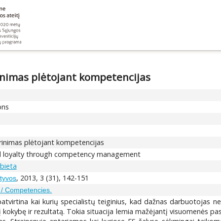
inimas plėtojant kompetencijas
ons
rinimas plėtojant kompetencijas
d loyalty through competency management
bieta
, 2013, 3 (31), 142-151
ktyvos
 / Competencies.
atvirtina kai kurių specialistų teiginius, kad dažnas darbuotojas n
į kokybę ir rezultatą. Tokia situacija lemia mažėjantį visuomenės pa