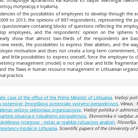
žas. Straipsnyje aptariamos kai kuriose ES šalyse sėkmingai taik
otojų motyvaciją ir lojalumą.
endencies of the possibilities of employees to develop through the 
09 to 2013, the opinions of 897 respondents, representing the pu
uestionnaire containing blocks of questions reflecting the employee
elop employees, and the respondents' opinion on the spheres 
early show that almost two-thirds of the respondents are bas
w needs, the possibilities to express their abilities, and the way
ployee motivation and does not create a long-term commitment, be
, and little possibilities to express oneself, force the employee to 
mpetency management (model) is not yet clear and little fragmentar
 and the flaws in human resource management in Lithuanian organiza
al practice.
s: case of the office of the Prime Minister of Lithuania
.
Viešoji pol
ių sistemoje: žmogiškojo potencialo vystymo perspektyvos
. Vilnius 
kėlimas viešojo sektoriaus organizacijose
.
Viešoji politika ir adminis
bartinė situacija ir tobulinimo perspektyvos
.
Ekonomika ir vadyba: ak
kyklinėse įstaigose - mitas ar realybė (situacijos analizė)
.
Filosofija
ompetency model in Lithuania
.
Scientific papers of the University of