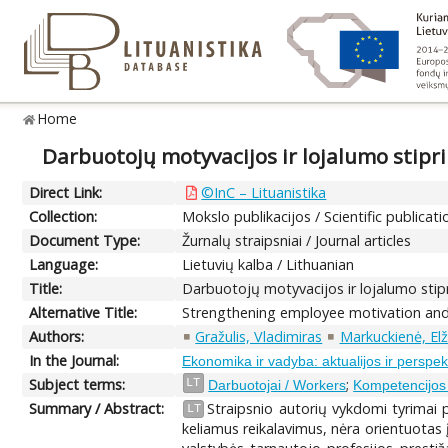
Home
Darbuotojų motyvacijos ir lojalumo stipr
Direct Link:
©InC – Lituanistika
Collection:
Mokslo publikacijos / Scientific publicati
Document Type:
Žurnalų straipsniai / Journal articles
Language:
Lietuvių kalba / Lithuanian
Title:
Darbuotojų motyvacijos ir lojalumo stip
Alternative Title:
Strengthening employee motivation an
Authors:
Gražulis, Vladimiras
Markuckienė, Elž
In the Journal:
Ekonomika ir vadyba: aktualijos ir perspe
Subject terms:
;
LT
Darbuotojai / Workers
Kompetencijos
Summary / Abstract:
Straipsnio autorių vykdomi tyrimai p
LT
keliamus reikalavimus, nėra orientuotas 