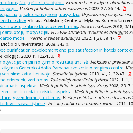
vimo žmogiškųjų išteklių valdymui
.
Ekonomika ir vadyba: aktualijos 
arnyboje.
.
Viešoji politika ir administravimas
2009, 27, 36-44.
as paslaugų sektoriaus įmonių pavyzdžiu
.
Organizacijų vadyba: sist
 and practice
. Vilnius : Publishing Centre of Mykolas Romeris Univers
os moterų rankinio klubuose vertinimas
.
Sporto mokslas
2018, 3/4 
rtų darbuotojų motyvacijai
.
VU EVAF studentų mokslinės draugijos ko
į darbo modelį.
.
Verslo ir teisės aktualijos
2022, 1(2), 38-47.
 Didžiojo universitetas, 2008. 343 p.
e qualification development and job satisfaction in hotels context
ė kolegija, 2020. P. 122-133.
motyvacija: empirinio tyrimo rezultatų analizė
.
Mokslas ir praktika: 
ų taikymas Generolo Adolfo Ramanausko kovinio rengimo centre
.
Vie
 vertinimo kaita Lietuvoje
.
Socialiniai tyrimai
2018, 41, 2, 32-47.
mo priemonių vertinimas
.
Taikomieji moksliniai tyrimai
2022, 1, 1, 
yginamasis aspektas
.
Viešoji politika ir administravimas
2008, 25, 7-
ncijos teoriniai ir teisiniai aspektai
.
Viešoji politika ir administr
tai ir įgyvendinimo problemos
.
Viešoji politika ir administravimas
2
 Lietuvos savivaldybėse
.
Viešoji politika ir administravimas
2011, 10
2