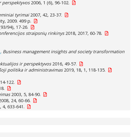
ir perspektyvos
2006, 1 (6), 96-102.
eminiai tyrimai
2007, 42, 23-37.
ity, 2009. 499 p.
(93/94), 17-26.
nferencijos straipsnių rinkinys
2018, 2017, 60-78.
.
.
Business management insights and society transformation
aktualijos ir perspektyvos
2016, 49-57.
šoji politika ir administravimas
2019, 18, 1, 118-135.
114-122.
18.
avimas
2003, 5, 84-90.
008, 24, 60-66.
, 4, 633-641.