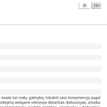
e visada turi realių galimybių tobulinti savo kompetenciją pagal
sitikėjimą viešajame sektoriuje dirbančiais darbuotojais, smunka