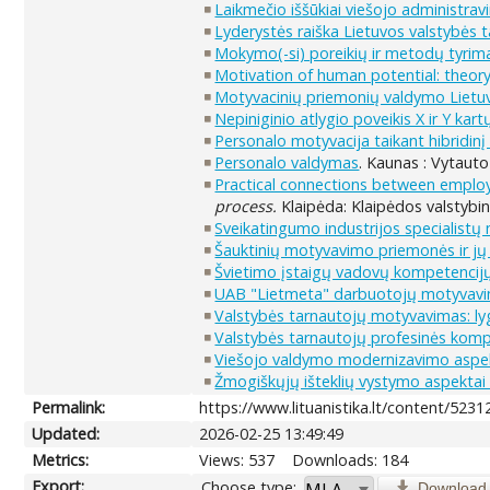
Laikmečio iššūkiai viešojo administra
Lyderystės raiška Lietuvos valstybės t
Mokymo(-si) poreikių ir metodų tyrim
Motivation of human potential: theory
Motyvacinių priemonių valdymo Lietuv
Nepiniginio atlygio poveikis X ir Y ka
Personalo motyvacija taikant hibridin
Personalo valdymas
. Kaunas : Vytauto
Practical connections between employe
process.
Klaipėda: Klaipėdos valstybin
Sveikatingumo industrijos specialistų 
Šauktinių motyvavimo priemonės ir j
Švietimo įstaigų vadovų kompetencijų
UAB "Lietmeta" darbuotojų motyvavi
Valstybės tarnautojų motyvavimas: l
Valstybės tarnautojų profesinės kompete
Viešojo valdymo modernizavimo aspek
Žmogiškųjų išteklių vystymo aspektai
Permalink:
https://www.lituanistika.lt/content/5231
Updated:
2026-02-25 13:49:49
Metrics:
Views: 537
Downloads: 184
Export:
Choose type:
Download