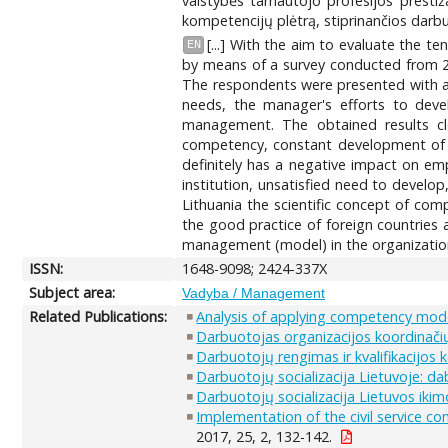
valstybės tarnautojo profesijos presti
kompetencijų plėtrą, stiprinančios darbu
[...] With the aim to evaluate the t
EN
by means of a survey conducted from 20
The respondents were presented with a q
needs, the manager's efforts to dev
management. The obtained results cl
competency, constant development of ne
definitely has a negative impact on em
institution, unsatisfied need to develop
Lithuania the scientific concept of co
the good practice of foreign countries
management (model) in the organization
ISSN:
1648-9098; 2424-337X
Subject area:
Vadyba / Management
Related Publications:
Analysis of applying competency model
Darbuotojas organizacijos koordinač
Darbuotojų rengimas ir kvalifikacijos 
Darbuotojų socializacija Lietuvoje: da
Darbuotojų socializacija Lietuvos ikimo
Implementation of the civil service c
2017, 25, 2, 132-142.