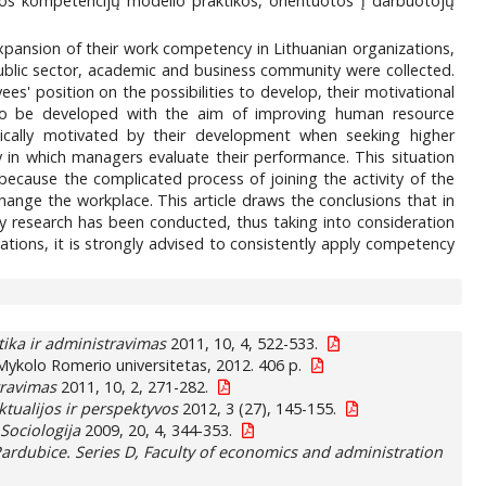
omos kompetencijų modelio praktikos, orientuotos į darbuotojų
expansion of their work competency in Lithuanian organizations,
blic sector, academic and business community were collected.
s' position on the possibilities to develop, their motivational
to be developed with the aim of improving human resource
ically motivated by their development when seeking higher
 in which managers evaluate their performance. This situation
cause the complicated process of joining the activity of the
change the workplace. This article draws the conclusions that in
y research has been conducted, thus taking into consideration
tions, it is strongly advised to consistently apply competency
itika ir administravimas
2011, 10, 4, 522-533.
: Mykolo Romerio universitetas, 2012. 406 p.
travimas
2011, 10, 2, 271-282.
tualijos ir perspektyvos
2012, 3 (27), 145-155.
. Sociologija
2009, 20, 4, 344-353.
 Pardubice. Series D, Faculty of economics and administration