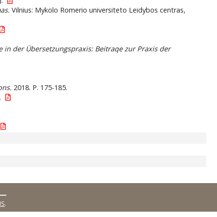
).
mas.
Vilnius: Mykolo Romerio universiteto Leidybos centras,
e in der Übersetzungspraxis: Beitraqe zur Praxis der
ons.
2018. P. 175-185.
.
MS
.