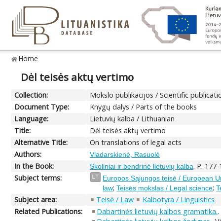
Home
Dėl teisės aktų vertimo
Collection:
Mokslo publikacijos / Scientific publicati
Document Type:
Knygų dalys / Parts of the books
Language:
Lietuvių kalba / Lithuanian
Title:
Dėl teisės aktų vertimo
Alternative Title:
On translations of legal acts
Authors:
Vladarskienė, Rasuolė
In the Book:
. P. 177-
Skoliniai ir bendrinė lietuvių kalba
Subject terms:
LT
Europos Sąjungos teisė / European U
;
;
law
Teisės mokslas / Legal science
T
Subject area:
Teisė / Law
Kalbotyra / Linguistics
Related Publications:
Dabartinės lietuvių kalbos gramatika.
.