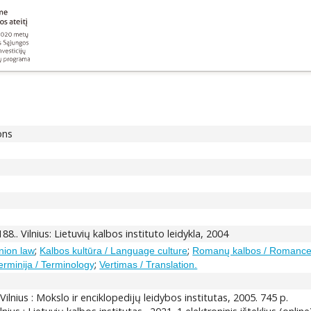
ons
188.. Vilnius: Lietuvių kalbos instituto leidykla, 2004
;
;
nion law
Kalbos kultūra / Language culture
Romanų kalbos / Romance
;
erminija / Terminology
Vertimas / Translation.
 Vilnius : Mokslo ir enciklopedijų leidybos institutas, 2005. 745 p.