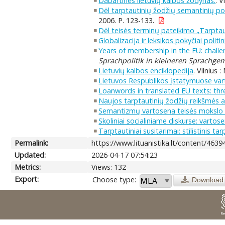
Dabartinės lietuvių kalbos žodynas.
. V
Dėl tarptautinių žodžių semantinių po
2006. P. 123-133.
Dėl teisės terminų pateikimo „Tarpta
Globalizacija ir leksikos pokyčiai polit
Years of membership in the EU: challen
Sprachpolitik in kleineren Sprachge
Lietuvių kalbos enciklopedija
. Vilnius 
Lietuvos Respublikos įstatymuose va
Loanwords in translated EU texts: thr
Naujos tarptautinių žodžių reikšmės ad
Semantizmų vartosena teisės mokslo 
Skoliniai socialiniame diskurse: vartos
Tarptautiniai susitarimai: stilistinis t
Permalink:
https://www.lituanistika.lt/content/4639
Updated:
2026-04-17 07:54:23
Metrics:
Views: 132
Export:
Choose type:
Download