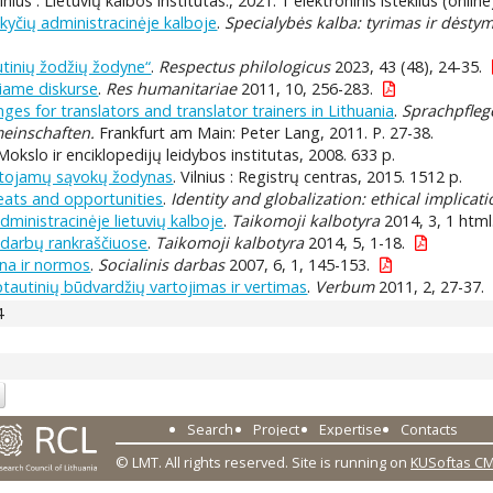
ilnius : Lietuvių kalbos institutas., 2021. 1 elektroninis išteklius (online
kyčių administracinėje kalboje
.
Specialybės kalba: tyrimas ir dėsty
utinių žodžių žodyne“
.
Respectus philologicus
2023, 43 (48), 24-35.
iniame diskurse
.
Res humanitariae
2011, 10, 256-283.
ges for translators and translator trainers in Lithuania
.
Sprachpfleg
meinschaften.
Frankfurt am Main: Peter Lang, 2011. P. 27-38.
: Mokslo ir enciklopedijų leidybos institutas, 2008. 633 p.
rtojamų sąvokų žodynas
. Vilnius : Registrų centras, 2015. 1512 p.
eats and opportunities
.
Identity and globalization: ethical implicati
ministracinėje lietuvių kalboje
.
Taikomoji kalbotyra
2014, 3, 1 html
darbų rankraščiuose
.
Taikomoji kalbotyra
2014, 5, 1-18.
ena ir normos
.
Socialinis darbas
2007, 6, 1, 145-153.
arptautinių būdvardžių vartojimas ir vertimas
.
Verbum
2011, 2, 27-37.
4
Search
Project
Expertise
Contacts
© LMT. All rights reserved.
Site is running on
KUSoftas C