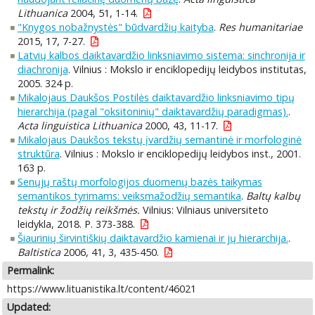
Lithuanica
2004, 51, 1-14.
"Knygos nobažnystės" būdvardžių kaityba
.
Res humanitariae
2015, 17, 7-27.
Latvių kalbos daiktavardžio linksniavimo sistema: sinchronija ir
diachronija
. Vilnius : Mokslo ir enciklopedijų leidybos institutas,
2005. 324 p.
Mikalojaus Daukšos Postilės daiktavardžio linksniavimo tipų
hierarchija (pagal "oksitoninių" daiktavardžių paradigmas).
.
Acta linguistica Lithuanica
2000, 43, 11-17.
Mikalojaus Daukšos tekstų įvardžių semantinė ir morfologinė
struktūra
. Vilnius : Mokslo ir enciklopedijų leidybos inst., 2001.
163 p.
Senųjų raštų morfologijos duomenų bazės taikymas
semantikos tyrimams: veiksmažodžių semantika
.
Baltų kalbų
tekstų ir žodžių reikšmės.
Vilnius: Vilniaus universiteto
leidykla, 2018. P. 373-388.
Šiaurinių širvintiškių daiktavardžio kamienai ir jų hierarchija.
.
Baltistica
2006, 41, 3, 435-450.
Permalink:
https://www.lituanistika.lt/content/46021
Updated: