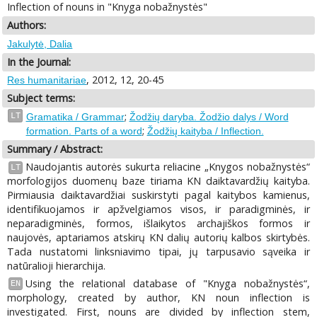
Inflection of nouns in "Knyga nobažnystės"
Authors:
Jakulytė, Dalia
In the Journal:
, 2012, 12, 20-45
Res humanitariae
Subject terms:
;
LT
Gramatika / Grammar
Žodžių daryba. Žodžio dalys / Word
;
formation. Parts of a word
Žodžių kaityba / Inflection.
Summary / Abstract:
Naudojantis autorės sukurta reliacine „Knygos nobažnystės“
LT
morfologijos duomenų baze tiriama KN daiktavardžių kaityba.
Pirmiausia daiktavardžiai suskirstyti pagal kaitybos kamienus,
identifikuojamos ir apžvelgiamos visos, ir paradigminės, ir
neparadigminės, formos, išlaikytos archajiškos formos ir
naujovės, aptariamos atskirų KN dalių autorių kalbos skirtybės.
Tada nustatomi linksniavimo tipai, jų tarpusavio sąveika ir
natūralioji hierarchija.
Using the relational database of "Knyga nobažnystės“,
EN
morphology, created by author, KN noun inflection is
investigated. First, nouns are divided by inflection stem,