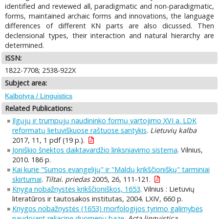
identified and reviewed all, paradigmatic and non-paradigmatic,
forms, maintained archaic forms and innovations, the language
differences of different KN parts are also dicussed. Then
declensional types, their interaction and natural hierarchy are
determined.
ISSN:
1822-7708; 2538-922X
Subject area:
Kalbotyra / Linguistics
Related Publications:
Ilgųjų ir trumpųjų naudininko formų vartojimo XVI a. LDK
reformatų lietuviškuose raštuose santykis
.
Lietuvių kalba
2017, 11, 1 pdf (19 p.).
Joniškio šnektos daiktavardžio linksniavimo sistema
. Vilnius,
2010. 186 p.
Kai kurie "Sumos evangelijų" ir "Maldų krikščioniškų" tarminiai
skirtumai
.
Tiltai. priedas
2005, 26, 111-121.
Knyga nobažnystės krikščioniškos, 1653
. Vilnius : Lietuvių
literatūros ir tautosakos institutas, 2004. LXIV, 660 p.
Knygos nobažnystės (1653) morfologijos tyrimo galimybės
naudojant reliacinę duomenų bazę
.
Acta linguistica