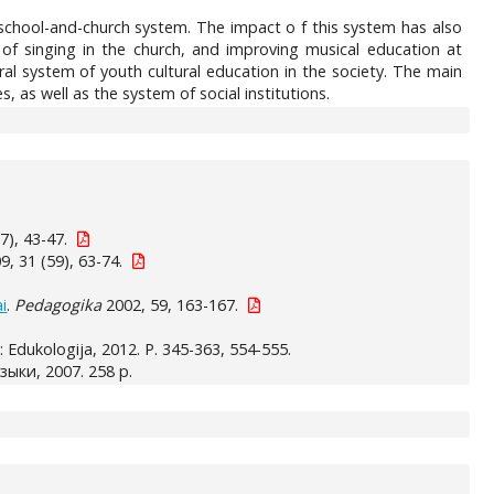
f school-and-church system. The impact o f this system has also
of singing in the church, and improving musical education at
ral system of youth cultural education in the society. The main
s, as well as the system of social institutions.
7), 43-47.
, 31 (59), 63-74.
i
.
Pedagogika
2002, 59, 163-167.
s: Edukologija, 2012. P. 345-363, 554-555.
ыки, 2007. 258 p.