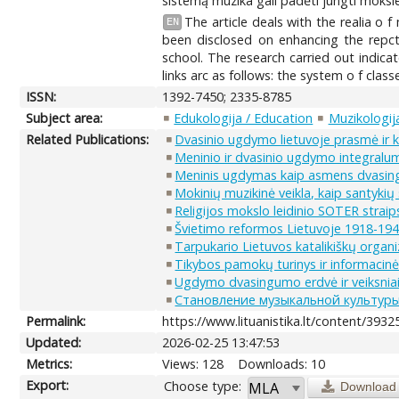
sistemą muzika gali padėti jungti moksl
The article deals with the realia o 
EN
been disclosed on enhancing the repcto
school. The research carried out indica
links arc as follows: the system o f class
ISSN:
1392-7450; 2335-8785
Subject area:
Edukologija / Education
Muzikologij
Related Publications:
Dvasinio ugdymo lietuvoje prasmė ir k
Meninio ir dvasinio ugdymo integralu
Meninis ugdymas kaip asmens dvasin
Mokinių muzikinė veikla, kaip santyki
Religijos mokslo leidinio SOTER straips
Švietimo reformos Lietuvoje 1918-19
Tarpukario Lietuvos katalikiškų organi
Tikybos pamokų turinys ir informaci
Ugdymo dvasingumo erdvė ir veiksnia
Становление музыкальной культур
Permalink:
https://www.lituanistika.lt/content/3932
Updated:
2026-02-25 13:47:53
Metrics:
Views: 128
Downloads: 10
Export:
Choose type:
Download