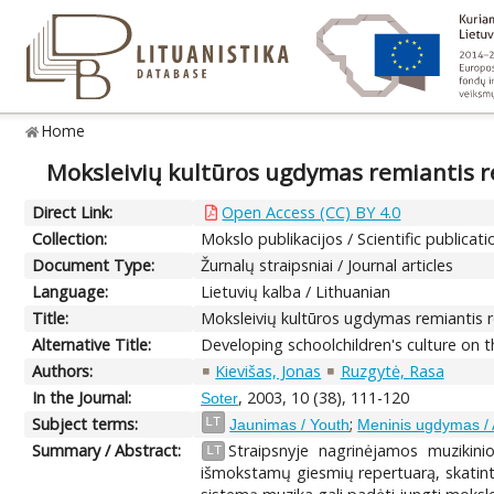
Home
Moksleivių kultūros ugdymas remiantis r
Direct Link:
Open Access (CC) BY 4.0
Collection:
Mokslo publikacijos / Scientific publicati
Document Type:
Žurnalų straipsniai / Journal articles
Language:
Lietuvių kalba / Lithuanian
Title:
Moksleivių kultūros ugdymas remiantis r
Alternative Title:
Developing schoolchildren's culture on t
Authors:
Kievišas, Jonas
Ruzgytė, Rasa
In the Journal:
, 2003, 10 (38), 111-120
Soter
Subject terms:
;
LT
Jaunimas / Youth
Meninis ugdymas / 
Summary / Abstract:
Straipsnyje nagrinėjamos muzikini
LT
išmokstamų giesmių repertuarą, skatint