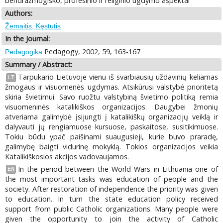
bendražmogiško, profesinio ir religinio ugdymo aspektai
Authors:
Žemaitis, Kęstutis
In the Journal:
Pedagogy, 2002, 59, 163-167
Pedagogika
Summary / Abstract:
Tarpukario Lietuvoje vienu iš svarbiausių uždavinių keliamas
LT
žmogaus ir visuomenės ugdymas. Atsikūrusi valstybė prioritetą
skiria švietimui. Savo ruožtu valstybiną švietimo politiką remia
visuomeninės katalikiškos organizacijos. Daugybei žmonių
atveriama galimybė įsijungti į katalikiškų organizacijų veiklą ir
dalyvauti jų rengiamuose kursuose, paskaitose, susitikimuose.
Tokiu būdu ypač paišinami suaugusieji, kurie buvo praradę,
galimybę baigti vidurinę mokyklą. Tokios organizacijos veikia
Katalikiškosios akcijos vadovaujamos.
In the period between the World Wars in Lithuania one of
EN
the most important tasks was education of people and the
society. After restoration of independence the priority was given
to education. In turn the state education policy received
support from public Catholic organizations. Many people were
given the opportunity to join the activity of Catholic