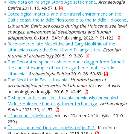
New data on Palanga Stone Age settlement.
.
Archaeologia
Baltica
2011, 16, 48-57, I.
Osteological material and the natural environment on the
Baltic coast: the Middle Pleistocene to the Middle Holocene.
.
Lithuanian Baltic sea coasts during the Holocene: sea level
changes, environmental developments and human
adaptations.
Oxford : BAR Publishing, 2022. P. 91-122.
Reconsidered late Mesolithic and Early Neolithic of the
Lithuanian coast: the Smeltė and Palanga sites.
.
Estonian
journal of archaeology
2015, 19, 3-28.
The Decorated spindle - shaped bone dagger from Šarnelė:
the earliest example of hunter - gatherer mobile art in
Lithuania.
.
Archaeologia Baltica
2019, 26, 50-63.
The Neolithic in East Lithuania.
.
Hundred years of
archaeological discoveries in Lithuania.
Vilnius: Lietuvos
archeologijos draugija, 2016. P. 40-49.
T-shaped antler axes in Lithuania: previously unrevealed
Middle Holocene hunter-gatherer technology.
.
Archaeologia
Baltica
2023, 30, 41-57.
Užnemunės priešistorė
. Vilnius : "Diemedžio" leidykla, 2010.
239 p.
Ūkis ir visuomenė Lietuvos priešistorėje. T. 1.
. Klaipėda :
Klaipėdos universiteto leidykla, 2015. 319 p.