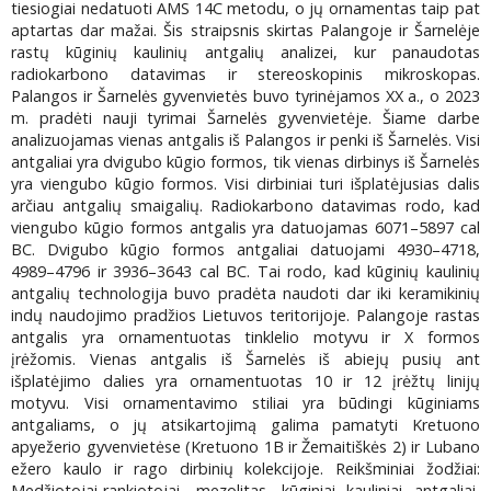
tiesiogiai nedatuoti AMS 14C metodu, o jų ornamentas taip pat
aptartas dar mažai. Šis straipsnis skirtas Palangoje ir Šarnelėje
rastų kūginių kaulinių antgalių analizei, kur panaudotas
radiokarbono datavimas ir stereoskopinis mikroskopas.
Palangos ir Šarnelės gyvenvietės buvo tyrinėjamos XX a., o 2023
m. pradėti nauji tyrimai Šarnelės gyvenvietėje. Šiame darbe
analizuojamas vienas antgalis iš Palangos ir penki iš Šarnelės. Visi
antgaliai yra dvigubo kūgio formos, tik vienas dirbinys iš Šarnelės
yra viengubo kūgio formos. Visi dirbiniai turi išplatėjusias dalis
arčiau antgalių smaigalių. Radiokarbono datavimas rodo, kad
viengubo kūgio formos antgalis yra datuojamas 6071–5897 cal
BC. Dvigubo kūgio formos antgaliai datuojami 4930–4718,
4989–4796 ir 3936–3643 cal BC. Tai rodo, kad kūginių kaulinių
antgalių technologija buvo pradėta naudoti dar iki keramikinių
indų naudojimo pradžios Lietuvos teritorijoje. Palangoje rastas
antgalis yra ornamentuotas tinklelio motyvu ir X formos
įrėžomis. Vienas antgalis iš Šarnelės iš abiejų pusių ant
išplatėjimo dalies yra ornamentuotas 10 ir 12 įrėžtų linijų
motyvu. Visi ornamentavimo stiliai yra būdingi kūginiams
antgaliams, o jų atsikartojimą galima pamatyti Kretuono
apyežerio gyvenvietėse (Kretuono 1B ir Žemaitiškės 2) ir Lubano
ežero kaulo ir rago dirbinių kolekcijoje. Reikšminiai žodžiai:
Medžiotojai-rankiotojai, mezolitas, kūginiai kauliniai antgaliai,