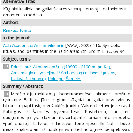
Alternative Title:
Kūginiai kauliniai antgaliai šiaurės vakarų Lietuvoje: datavimas ir
ornamento modeliai
Authors:
Rimkus, Tomas
In the Journal:
[AAAV], 2025, 116, Symbols,
Acta Academiae Artium Vilnensis
rituals, and identities in the Baltic area: 7th–3rd mill. BC, 69-94
Subject terms:
;
LT
Priešistorė. Akmens amžius (10900 - 2100 m. pr. Kr.)
;
Archeologiniai tyrinėjimai / Archaeological investigations
;
;
Lietuva (Lithuania)
Palanga
Šarnelė.
Summary / Abstract:
Medžiotojų-rankiotojų bendruomenėse akmens amžiuje
LT
rytiniame Baltijos jūros regione kūginiai antgaliai buvo vienas
labiausiai paplitusių medžioklės įrankių. Vakarų Lietuvoje jie rasti
Palangos ir Šarnelės gyvenvietėse. Pastebima, kad ant
daugumos jų yra dažnai atsikartojantis ornamento modelis,
ypač paplitęs Latvijos ir Lietuvos teritorijose. Iki šiol ji buvo
mažai analizuojami iš tipologinės ir technologinės perspektyvų,