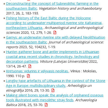
Deconstructing the concept of Subneolithic farming in the
southeastern Baltic
.
Vegetation history and archaeobotany
2017, 26, 2, 183-193.
Fishing history of the East Baltic during the Holocene
according to underwater multiperiod riverine site Kaltanėnai,
northeastern Lithuania.
.
Archaeological and anthropological
sciences
2020, 12, 279, 1-26.
Garnys: an underwater riverine site with delayed Neolithisation
in the southeastern Baltic
.
Journal of archaeological science:
reports
2023, 52, 104232, 1-19.
Hunter-gatherer bone and antler implements in Lithuanian
coastal area: recent studies in chronology, technology and
decoration patterns
.
Vēsture (Latvijas Universitāte)
2022,
13/14, 26-47.
Kretuonas: vidurinis ir vėlyvasis neolitas.
. Vilnius : Mokslas,
1990. 110 p.
Lyngby type artefacts of Lithuania in the context of the Stone
Age in Europe: multidisciplinary study.
.
Arheoloģija un
etnogrāfija
2016, 29, 13-30.
Making silent bones speak: the analysis of orphaned osseous
tools illustrated with mesolithic stray finds
.
Archaeologia
Baltica
2018, 25, 53-70.