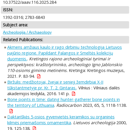
10.37522/aaav.116.2025.284
ISSN:
1392-0316; 2783-6843
Subject area:
Archeologija / Archaeology
Related Publications:
Akmens amžiaus kaulo ir rago dirbinių technologija Lietuvos
pajūrio regione. Papildant Palangos ir Smeltės kolekcijų
duomenis.
.
Kretingos rajono archeologiniai tyrimai ir
perspektyvos: kraštotyrininko, archeologo Igno Jablonskio
110-osioms gimimo metinėms.
Kretinga: Kretingos muziejus,
2021. P. 83-94.
Biržulis: medžiotojai, žvejai ir senieji žemdirbiai X-II
tūkstantmetyje pr. Kr. T. 2. Gintaras.
. Vilnius : Vilniaus dailės
akademijos leidykla, 2016. 141 p.
Bone points in time: dating hunter-gatherer bone points in
the territory of Lithuania
.
Radiocarbon
2023, 65, 5, 1118-1138.
Daktariškės 5-osios gyvenvietės keramikos su organinės
kilmės priemaišomis ornamentika
.
Lietuvos archeologija
2000,
19, 125-138.