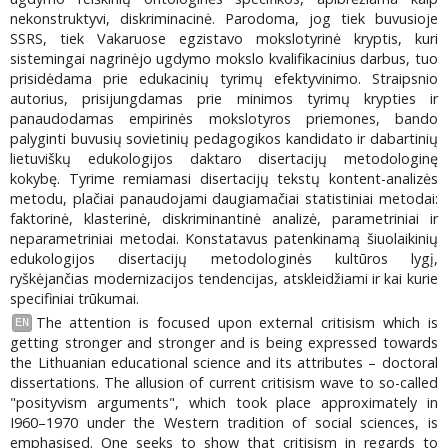
nekonstruktyvi, diskriminacinė. Parodoma, jog tiek buvusioje
SSRS, tiek Vakaruose egzistavo mokslotyrinė kryptis, kuri
sistemingai nagrinėjo ugdymo mokslo kvalifikacinius darbus, tuo
prisidėdama prie edukacinių tyrimų efektyvinimo. Straipsnio
autorius, prisijungdamas prie minimos tyrimų krypties ir
panaudodamas empirinės mokslotyros priemones, bando
palyginti buvusių sovietinių pedagogikos kandidato ir dabartinių
lietuviškų edukologijos daktaro disertacijų metodologinę
kokybę. Tyrime remiamasi disertacijų tekstų kontent-analizės
metodu, plačiai panaudojami daugiamačiai statistiniai metodai:
faktorinė, klasterinė, diskriminantinė analizė, parametriniai ir
neparametriniai metodai. Konstatavus patenkinamą šiuolaikinių
edukologijos disertacijų metodologinės kultūros lygį,
ryškėjančias modernizacijos tendencijas, atskleidžiami ir kai kurie
specifiniai trūkumai.
The attention is focused upon external critisism which is
EN
getting stronger and stronger and is being expressed towards
the Lithuanian educational science and its attributes – doctoral
dissertations. The allusion of current critisism wave to so-called
"posityvism arguments", which took place approximately in
I960–1970 under the Western tradition of social sciences, is
emphasised. One seeks to show that critisism in regards to