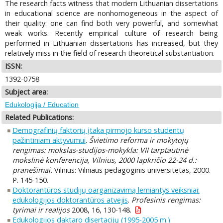
The research facts witness that modern Lithuanian dissertations
in educational science are nonhomogeneous in the aspect of
their quality: one can find both very powerful, and somewhat
weak works. Recently empirical culture of research being
performed in Lithuanian dissertations has increased, but they
relatively miss in the field of research theoretical substantiation.
ISSN:
1392-0758
Subject area:
Edukologija / Education
Related Publications:
Demografinių faktorių įtaka pirmojo kurso studentų
pažintiniam aktyvumui
.
Švietimo reforma ir mokytojų
rengimas: mokslas-studijos-mokykla: VII tarptautinė
mokslinė konferencija, Vilnius, 2000 lapkričio 22-24 d.:
pranešimai.
Vilnius: Vilniaus pedagoginis universitetas, 2000.
P. 145-150.
Doktorantūros studijų oarganizavimą lemiantys veiksniai:
edukologijos doktorantūros atvejis
.
Profesinis rengimas:
tyrimai ir realijos
2008, 16, 130-148.
Edukologijos daktaro disertacijų (1995-2005 m.)