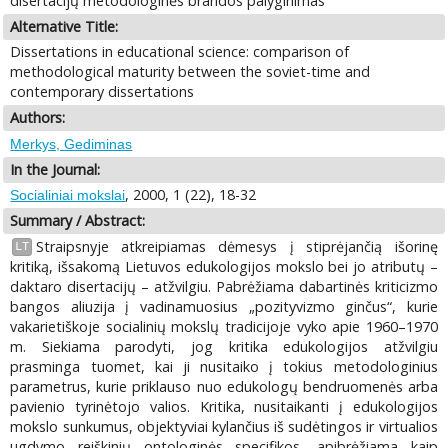
disertacijų metodologinės brandos palyginimas
Alternative Title:
Dissertations in educational science: comparison of
methodological maturity between the soviet-time and
contemporary dissertations
Authors:
Merkys, Gediminas
In the Journal:
, 2000, 1 (22), 18-32
Socialiniai mokslai
Summary / Abstract:
Straipsnyje atkreipiamas dėmesys į stiprėjančią išorinę
LT
kritiką, išsakomą Lietuvos edukologijos mokslo bei jo atributų –
daktaro disertacijų – atžvilgiu. Pabrėžiama dabartinės kriticizmo
bangos aliuzija į vadinamuosius „pozityvizmo ginčus“, kurie
vakarietiškoje socialinių mokslų tradicijoje vyko apie 1960–1970
m. Siekiama parodyti, jog kritika edukologijos atžvilgiu
prasminga tuomet, kai ji nusitaiko į tokius metodologinius
parametrus, kurie priklauso nuo edukologų bendruomenės arba
pavienio tyrinėtojo valios. Kritika, nusitaikanti į edukologijos
mokslo sunkumus, objektyviai kylančius iš sudėtingos ir virtualios
ugdymo reiškinių ontologinės specifikos, apibrėžiama kaip