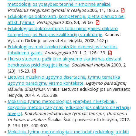
metodologijos ypatybės: teorinė ir empirinė analizė
.
Profesinis rengimas: tyrimai ir realijos
2006, 11, 18-35.
Edukologijos doktorantų kompetencijų plėtra planuoti bei
atlikti tyrimus
.
Pedagogika
2006, 84, 59-66.
Edukologijos doktorantūros tobulinimo gairės: daktaro
kompetencijos Europos kvalifikacijų struktūroje
. Kaunas :
Vytauto Didžiojo universiteto leidykla, 2008. 142 p.
Edukologijos mokslininko įvaizdžio dimensijos ir veiklos
tobulinimo gairės
.
Andragogika
2011, 2, 126-139.
I kurso studentų pažintinio aktyvumo skatinimas dėstant
bendrosios psichologijos kursą
.
Socialiniai mokslai
2000, 2
(23), 15-23.
Lietuvos muzikinio ugdymo disertacinių tyrimų tematika
ugdymo paradigmų virsmo kontekste
.
Ugdymo paradigmų
iššūkiai didaktikai.
Vilnius: Lietuvos edukologijos universiteto
leidykla, 2014. P. 362-388.
Mokslinio tyrimo metodologijos ypatybės ir kiekybinių,
kokybinių metodų taikymas (edukologijos daktaro disertacijų
atvejis)
.
Kokybiniai edukaciniai tyrimai: teorijos, duomenų
rinkimas ir analizė.
Šiauliai: Šiaulių universiteto leidykla, 2012.
P. 134-163, 400-402.
Mokslinių tyrimų metodologija ir metodai: (edukologija ir kiti