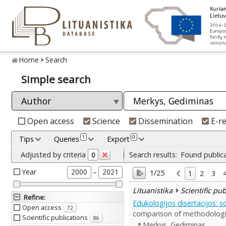
Home
Search
Simple search
Open access
Science
Dissemination
E-r
1
0
Tips
Queries
Export
Adjusted by criteria
Search results:
Found public
0
Year
–
2000
2021
1/25
1
2
3
Lituanistika
Scientific pu
Refine
:
Edukologijos disertacijos: s
Open access
72
comparison of methodologic
Scientific publications
86
Merkys, Gediminas