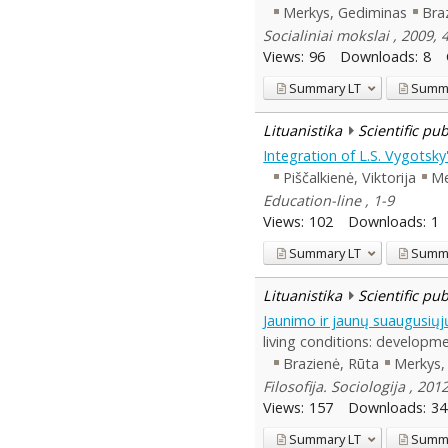
Merkys, Gediminas
Bra
Socialiniai mokslai , 2009, 4
Views:
96
Downloads:
8
Summary
LT
Summ
Lituanistika
Scientific pu
Integration of L.S. Vygots
Piščalkienė, Viktorija
Me
Education-line , 1-9
Views:
102
Downloads:
1
Summary
LT
Summ
Lituanistika
Scientific pu
Jaunimo ir jaunų suaugusiųj
living conditions: developm
Brazienė, Rūta
Merkys,
Filosofija. Sociologija , 20
Views:
157
Downloads:
34
Summary
LT
Summ