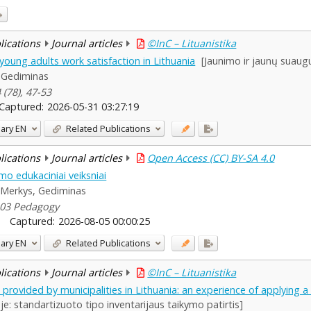
blications
Journal articles
©InC – Lituanistika
oung adults work satisfaction in Lithuania
[Jaunimo ir jaunų suaug
 Gediminas
 (78), 47-53
Captured:
2026-05-31 03:27:19
ary
EN
Related Publications
blications
Journal articles
Open Access (CC) BY-SA 4.0
mo edukaciniai veiksniai
Merkys, Gediminas
-103 Pedagogy
Captured:
2026-08-05 00:00:25
ary
EN
Related Publications
blications
Journal articles
©InC – Lituanistika
s provided by municipalities in Lithuania: an experience of applying 
e: standartizuoto tipo inventarijaus taikymo patirtis]