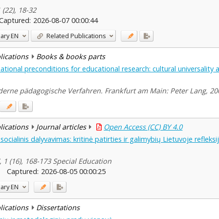
 (22), 18-32
Captured:
2026-08-07 00:00:44
ary
EN
Related Publications
blications
Books & books parts
ional preconditions for educational research: cultural universality a
rne pädagogische Verfahren. Frankfurt am Main: Peter Lang, 200
blications
Journal articles
Open Access (CC) BY 4.0
cialinis dalyvavimas: kritinė patirties ir galimybių Lietuvoje refleksi
 1 (16), 168-173 Special Education
Captured:
2026-08-05 00:00:25
ary
EN
blications
Dissertations