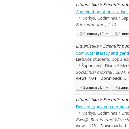
Lituanistika
Scientific pu
Combination of qualitative
Merkys, Gediminas
Šap
Education-line , 1-10
Summary
LT
Summ
Lituanistika
Scientific pu
Computer literacy and gende
Lietuvos studentų populiaci
Šaparnienė, Diana
Merk
Socialiniai mokslai , 2004, 1
Views:
104
Downloads:
5
Summary
LT
Summ
Lituanistika
Scientific pu
Der Übergang von der Ausbil
Merkys, Gediminas
Bra
Bwp@. Berufs- und Wirtscha
Views:
128
Downloads:
1