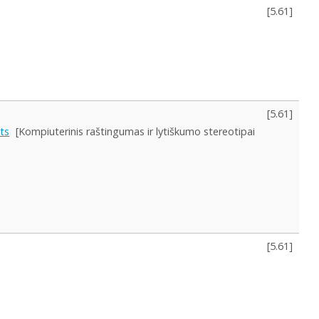
[
5.61
]
[
5.61
]
ts
[Kompiuterinis raštingumas ir lytiškumo stereotipai
[
5.61
]