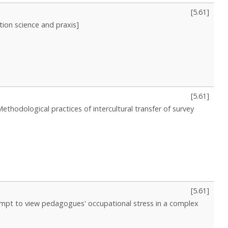
[
5.61
]
ion science and praxis]
[
5.61
]
Methodological practices of intercultural transfer of survey
[
5.61
]
empt to view pedagogues' occupational stress in a complex