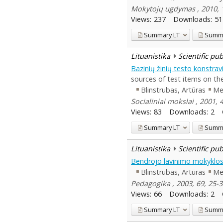
Mokytojų ugdymas , 2010, 
Views:
237
Downloads:
51
Summary
LT
Summ
Lituanistika
Scientific pu
Bazinių žinių testo konstra
sources of test items on the
Blinstrubas, Artūras
Me
Socialiniai mokslai , 2001, 4
Views:
83
Downloads:
2
Summary
LT
Summ
Lituanistika
Scientific pu
Bendrojo lavinimo mokyklos
Blinstrubas, Artūras
Me
Pedagogika , 2003, 69, 25-
Views:
66
Downloads:
2
Summary
LT
Summ