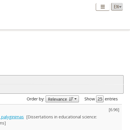
Order by:
Show
entries
Relevance
[
6.96
]
s palyginimas
[Dissertations in educational science:
ns]