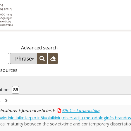
Advanced search
esources
ations
86
4
blications
Journal articles
©InC – Lituanistika
ovietinio laikotarpio ir šiuolaikinių disertacijų metodologinės brando
al maturity between the soviet-time and contemporary dissertatio