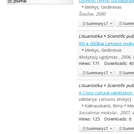
Ugdymo tyrimų sociokultūri
Journal
Merkys, Gediminas
Šiauliai, 2000
Summary
LT
Summ
Lituanistika
Scientific pu
XXI a. iššūkiai Lietuvos moky
Merkys, Gediminas
Mokytojų ugdymas , 2006, 
Views:
171
Downloads:
43
Summary
LT
Summ
Lituanistika
Scientific pu
A Cross-cultural validitation
validacija: Lietuvos atvejis]
Kalinauskaitė, Rima
Mer
Socialiniai mokslai , 2007, 4
Views:
125
Downloads:
6
Summary
LT
Summ