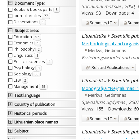
Document Type
:
Socialiniai mokslai , 2000, 1
Books & books parts
8
Views:
98
Downloads:
4
Journal articles
77
Dissertations
Summary
LT
Summ
1
Subject area
:
Lituanistika
Scientific pu
Education
57
Economics
Methodological and organisat
1
Philosophy
2
Merkys, Gediminas
Linguistics
1
Erziehungswandel und mode
Political sciences
4
Related Publications
Psychology
8
Sociology
36
Law
Lituanistika
Scientific pu
2
Management
15
Monografija "Neįgalumas ir so
Merkys, Gediminas
Text language
Specialusis ugdymas , 2007,
Country of publication
Views:
155
Downloads:
60
Historical periods
Summary
LT
Summ
Lithuanian place names
Subject
Lituanistika
Scientific pu