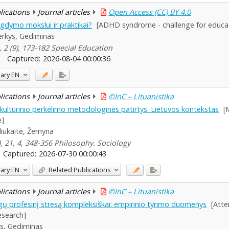
blications
Journal articles
Open Access (CC) BY 4.0
gdymo mokslui ir praktikai?
[ADHD syndrome - challenge for educat
rkys, Gediminas
 2 (9), 173-182 Special Education
Captured:
2026-08-04 00:00:36
ary
EN
blications
Journal articles
©InC – Lituanistika
ultūrinio perkėlimo metodologinės patirtys: Lietuvos kontekstas
[
e]
liukaitė, Žemyna
10, 21, 4, 348-356 Philosophy. Sociology
Captured:
2026-07-30 00:00:43
ary
EN
Related Publications
blications
Journal articles
©InC – Lituanistika
ų profesinį stresą kompleksiškai: empirinio tyrimo duomenys
[Att
esearch]
s, Gediminas