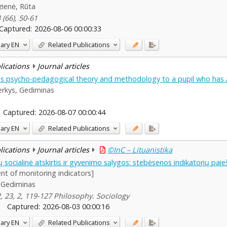
zienė, Rūta
 (66), 50-61
Captured:
2026-08-06 00:00:33
ary
EN
Related Publications
blications
Journal articles
ky's psycho-pedagogical theory and methodology to a pupil who has
rkys, Gediminas
Captured:
2026-08-07 00:00:44
ary
EN
Related Publications
blications
Journal articles
©InC – Lituanistika
ų socialinė atskirtis ir gyvenimo sąlygos: stebėsenos indikatorių pa
ent of monitoring indicators]
 Gediminas
12, 23, 2, 119-127 Philosophy. Sociology
Captured:
2026-08-03 00:00:16
ary
EN
Related Publications