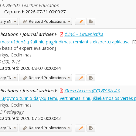
14, 88-102 Teacher Education
Captured:
2026-07-31 00:00:27
ary
EN
Related Publications
blications
Journal articles
©InC – Lituanistika
vimas: užduočių šaltinių pagrindimas, remiantis ekspertų apklausa
[
 basis of expert evaluation]
rkys, Gediminas
 (30), 7-15
Captured:
2026-08-07 00:00:44
ary
EN
Related Publications
blications
Journal articles
Open Access (CC) BY-SA 4.0
 ugdymo turinio dalykų temų vertinimas: žinių išliekamosios vertės
rkys, Gediminas
33 Pedagogy
Captured:
2026-07-30 00:00:43
ary
EN
Related Publications