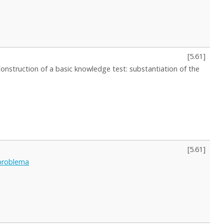
[
5.61
]
Construction of a basic knowledge test: substantiation of the
[
5.61
]
 problema