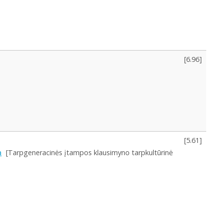
[
6.96
]
[
5.61
]
a
[Tarpgeneracinės įtampos klausimyno tarpkultūrinė