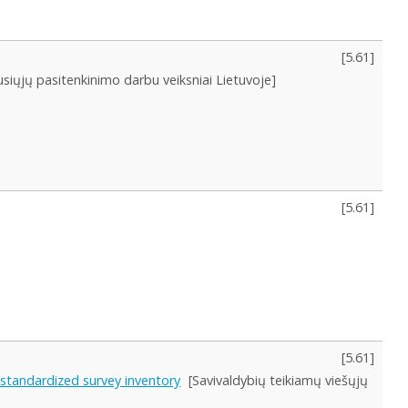
[
5.61
]
usiųjų pasitenkinimo darbu veiksniai Lietuvoje]
[
5.61
]
[
5.61
]
a standardized survey inventory
[Savivaldybių teikiamų viešųjų