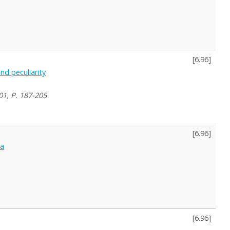
[
6.96
]
nd peculiarity
1, P. 187-205
[
6.96
]
ja
[
6.96
]