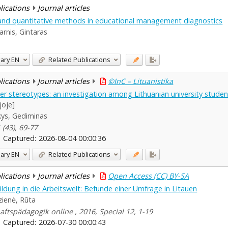
blications
Journal articles
 and quantitative methods in educational management diagnostics
arnis, Gintaras
ary
EN
Related Publications
blications
Journal articles
©InC – Lituanistika
r stereotypes: an investigation among Lithuanian university studen
joje]
ys, Gediminas
 (43), 69-77
Captured:
2026-08-04 00:00:36
ary
EN
Related Publications
blications
Journal articles
Open Access (CC) BY-SA
dung in die Arbeitswelt: Befunde einer Umfrage in Litauen
zienė, Rūta
ftspädagogik online , 2016, Special 12, 1-19
Captured:
2026-07-30 00:00:43