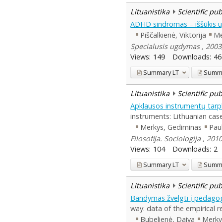
Lituanistika
Scientific pu
ADHD sindromas – iššūkis u
Piščalkienė, Viktorija
Me
Specialusis ugdymas , 2003,
Views:
149
Downloads:
46
Summary
LT
Summ
Lituanistika
Scientific pu
Apklausos instrumentų tarpk
instruments: Lithuanian cas
Merkys, Gediminas
Pau
Filosofija. Sociologija , 20
Views:
104
Downloads:
2
Summary
LT
Summ
Lituanistika
Scientific pu
Bandymas žvelgti į pedagog
way: data of the empirical r
Bubelienė, Daiva
Merky