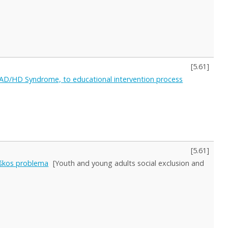
[
5.61
]
 AD/HD Syndrome, to educational intervention process
[
5.61
]
ieškos problema
[Youth and young adults social exclusion and