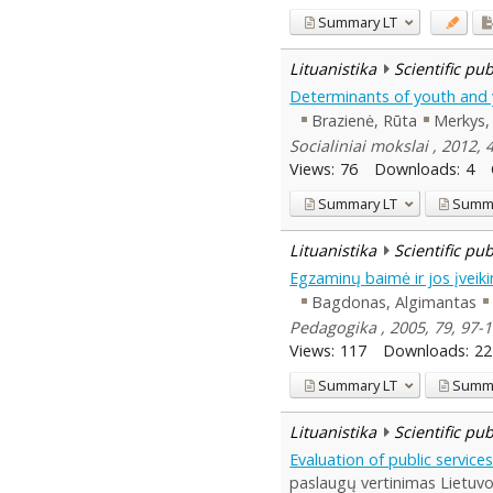
Summary
LT
Lituanistika
Scientific pu
Determinants of youth and y
Brazienė, Rūta
Merkys,
Socialiniai mokslai , 2012, 4
Views:
76
Downloads:
4
Summary
LT
Summ
Lituanistika
Scientific pu
Egzaminų baimė ir jos įveiki
Bagdonas, Algimantas
Pedagogika , 2005, 79, 97
Views:
117
Downloads:
22
Summary
LT
Summ
Lituanistika
Scientific pu
Evaluation of public service
paslaugų vertinimas Lietuvoj