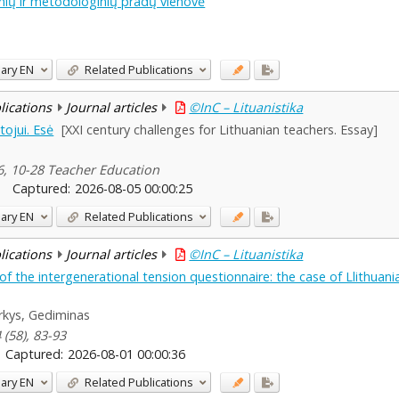
nių ir metodologinių pradų vienovė
ary
EN
Related Publications
blications
Journal articles
©InC – Lituanistika
tojui. Esė
[XXI century challenges for Lithuanian teachers. Essay]
6, 10-28 Teacher Education
Captured:
2026-08-05 00:00:25
ary
EN
Related Publications
blications
Journal articles
©InC – Lituanistika
 of the intergenerational tension questionnaire: the case of Llithuani
kys, Gediminas
 (58), 83-93
Captured:
2026-08-01 00:00:36
ary
EN
Related Publications