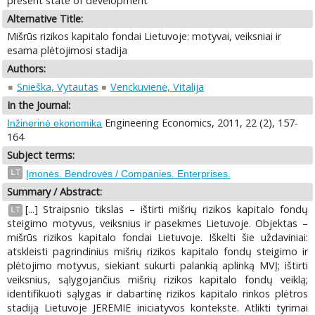
present state of development
Alternative Title:
Mišrūs rizikos kapitalo fondai Lietuvoje: motyvai, veiksniai ir
esama plėtojimosi stadija
Authors:
Snieška, Vytautas
Venckuvienė, Vitalija
In the Journal:
Engineering Economics, 2011, 22 (2), 157-
Inžinerinė ekonomika
164
Subject terms:
LT
Įmonės. Bendrovės / Companies. Enterprises.
Summary / Abstract:
[...] Straipsnio tikslas – ištirti mišrių rizikos kapitalo fondų
LT
steigimo motyvus, veiksnius ir pasekmes Lietuvoje. Objektas –
mišrūs rizikos kapitalo fondai Lietuvoje. Iškelti šie uždaviniai:
atskleisti pagrindinius mišrių rizikos kapitalo fondų steigimo ir
plėtojimo motyvus, siekiant sukurti palankią aplinką MVĮ; ištirti
veiksnius, sąlygojančius mišrių rizikos kapitalo fondų veiklą;
identifikuoti sąlygas ir dabartinę rizikos kapitalo rinkos plėtros
stadiją Lietuvoje JEREMIE iniciatyvos kontekste. Atlikti tyrimai