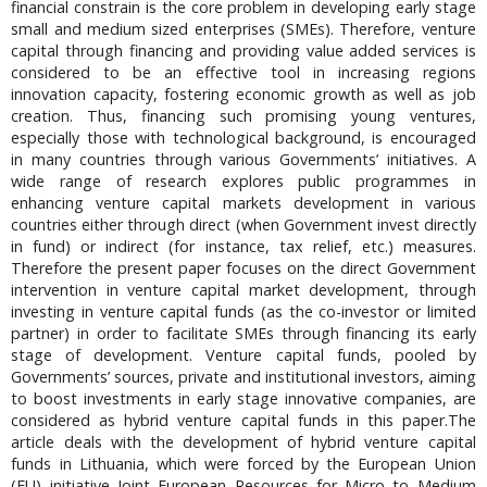
financial constrain is the core problem in developing early stage
small and medium sized enterprises (SMEs). Therefore, venture
capital through financing and providing value added services is
considered to be an effective tool in increasing regions
innovation capacity, fostering economic growth as well as job
creation. Thus, financing such promising young ventures,
especially those with technological background, is encouraged
in many countries through various Governments’ initiatives. A
wide range of research explores public programmes in
enhancing venture capital markets development in various
countries either through direct (when Government invest directly
in fund) or indirect (for instance, tax relief, etc.) measures.
Therefore the present paper focuses on the direct Government
intervention in venture capital market development, through
investing in venture capital funds (as the co-investor or limited
partner) in order to facilitate SMEs through financing its early
stage of development. Venture capital funds, pooled by
Governments’ sources, private and institutional investors, aiming
to boost investments in early stage innovative companies, are
considered as hybrid venture capital funds in this paper.The
article deals with the development of hybrid venture capital
funds in Lithuania, which were forced by the European Union
(EU) initiative Joint European Resources for Micro to Medium