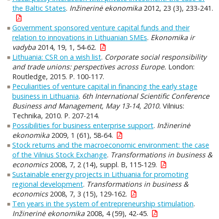
the Baltic States
.
Inžinerinė ekonomika
2012, 23 (3), 233-241.
Government sponsored venture capital funds and their
relation to innovations in Lithuanian SMEs
.
Ekonomika ir
vadyba
2014, 19, 1, 54-62.
Lithuania: CSR on a wish list
.
Corporate social responsibility
and trade unions: perspectives across Europe.
London:
Routledge, 2015. P. 100-117.
Peculiarities of venture capital in financing the early stage
business in Lithuania
.
6th International Scientific Conference
Business and Management, May 13-14, 2010.
Vilnius:
Technika, 2010. P. 207-214.
Possibilities for business enterprise support
.
Inžinerinė
ekonomika
2009, 1 (61), 58-64.
Stock returns and the macroeconomic environment: the case
of the Vilnius Stock Exchange
.
Transformations in business &
economics
2008, 7, 2 (14), suppl. B, 115-129.
Sustainable energy projects in Lithuania for promoting
regional development
.
Transformations in business &
economics
2008, 7, 3 (15), 129-162.
Ten years in the system of entrepreneurship stimulation
.
Inžinerinė ekonomika
2008, 4 (59), 42-45.