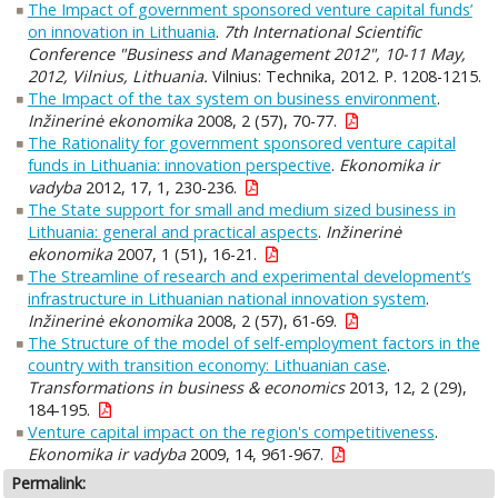
The Impact of government sponsored venture capital funds’
on innovation in Lithuania
.
7th International Scientific
Conference "Business and Management 2012", 10-11 May,
2012, Vilnius, Lithuania.
Vilnius: Technika, 2012. P. 1208-1215.
The Impact of the tax system on business environment
.
Inžinerinė ekonomika
2008, 2 (57), 70-77.
The Rationality for government sponsored venture capital
funds in Lithuania: innovation perspective
.
Ekonomika ir
vadyba
2012, 17, 1, 230-236.
The State support for small and medium sized business in
Lithuania: general and practical aspects
.
Inžinerinė
ekonomika
2007, 1 (51), 16-21.
The Streamline of research and experimental development’s
infrastructure in Lithuanian national innovation system
.
Inžinerinė ekonomika
2008, 2 (57), 61-69.
The Structure of the model of self-employment factors in the
country with transition economy: Lithuanian case
.
Transformations in business & economics
2013, 12, 2 (29),
184-195.
Venture capital impact on the region's competitiveness
.
Ekonomika ir vadyba
2009, 14, 961-967.
Permalink: