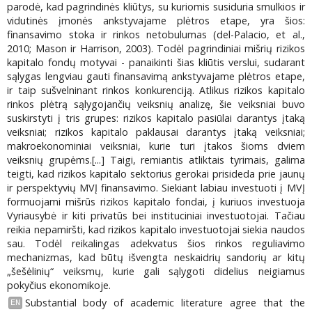
parodė, kad pagrindinės kliūtys, su kuriomis susiduria smulkios ir
vidutinės įmonės ankstyvajame plėtros etape, yra šios:
finansavimo stoka ir rinkos netobulumas (del-Palacio, et al.,
2010; Mason ir Harrison, 2003). Todėl pagrindiniai mišrių rizikos
kapitalo fondų motyvai - panaikinti šias kliūtis verslui, sudarant
sąlygas lengviau gauti finansavimą ankstyvajame plėtros etape,
ir taip sušvelninant rinkos konkurenciją. Atlikus rizikos kapitalo
rinkos plėtrą sąlygojančių veiksnių analizę, šie veiksniai buvo
suskirstyti į tris grupes: rizikos kapitalo pasiūlai darantys įtaką
veiksniai; rizikos kapitalo paklausai darantys įtaką veiksniai;
makroekonominiai veiksniai, kurie turi įtakos šioms dviem
veiksnių grupėms.[...] Taigi, remiantis atliktais tyrimais, galima
teigti, kad rizikos kapitalo sektorius gerokai prisideda prie jaunų
ir perspektyvių MVĮ finansavimo. Siekiant labiau investuoti į MVĮ
formuojami mišrūs rizikos kapitalo fondai, į kuriuos investuoja
Vyriausybė ir kiti privatūs bei instituciniai investuotojai. Tačiau
reikia nepamiršti, kad rizikos kapitalo investuotojai siekia naudos
sau. Todėl reikalingas adekvatus šios rinkos reguliavimo
mechanizmas, kad būtų išvengta neskaidrių sandorių ar kitų
„šešėlinių“ veiksmų, kurie gali sąlygoti didelius neigiamus
pokyčius ekonomikoje.
Substantial body of academic literature agree that the
EN