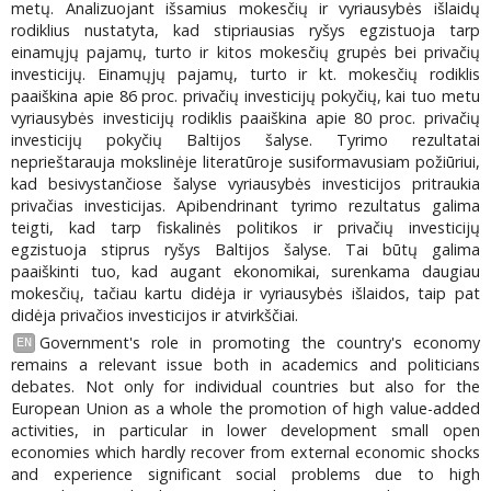
metų. Analizuojant išsamius mokesčių ir vyriausybės išlaidų
rodiklius nustatyta, kad stipriausias ryšys egzistuoja tarp
einamųjų pajamų, turto ir kitos mokesčių grupės bei privačių
investicijų. Einamųjų pajamų, turto ir kt. mokesčių rodiklis
paaiškina apie 86 proc. privačių investicijų pokyčių, kai tuo metu
vyriausybės investicijų rodiklis paaiškina apie 80 proc. privačių
investicijų pokyčių Baltijos šalyse. Tyrimo rezultatai
neprieštarauja mokslinėje literatūroje susiformavusiam požiūriui,
kad besivystančiose šalyse vyriausybės investicijos pritraukia
privačias investicijas. Apibendrinant tyrimo rezultatus galima
teigti, kad tarp fiskalinės politikos ir privačių investicijų
egzistuoja stiprus ryšys Baltijos šalyse. Tai būtų galima
paaiškinti tuo, kad augant ekonomikai, surenkama daugiau
mokesčių, tačiau kartu didėja ir vyriausybės išlaidos, taip pat
didėja privačios investicijos ir atvirkščiai.
Government's role in promoting the country's economy
EN
remains a relevant issue both in academics and politicians
debates. Not only for individual countries but also for the
European Union as a whole the promotion of high value-added
activities, in particular in lower development small open
economies which hardly recover from external economic shocks
and experience significant social problems due to high