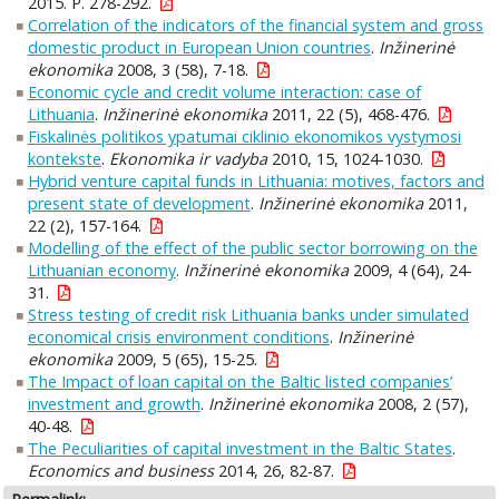
2015. P. 278-292.
Correlation of the indicators of the financial system and gross
domestic product in European Union countries
.
Inžinerinė
ekonomika
2008, 3 (58), 7-18.
Economic cycle and credit volume interaction: case of
Lithuania
.
Inžinerinė ekonomika
2011, 22 (5), 468-476.
Fiskalinės politikos ypatumai ciklinio ekonomikos vystymosi
kontekste
.
Ekonomika ir vadyba
2010, 15, 1024-1030.
Hybrid venture capital funds in Lithuania: motives, factors and
present state of development
.
Inžinerinė ekonomika
2011,
22 (2), 157-164.
Modelling of the effect of the public sector borrowing on the
Lithuanian economy
.
Inžinerinė ekonomika
2009, 4 (64), 24-
31.
Stress testing of credit risk Lithuania banks under simulated
economical crisis environment conditions
.
Inžinerinė
ekonomika
2009, 5 (65), 15-25.
The Impact of loan capital on the Baltic listed companies’
investment and growth
.
Inžinerinė ekonomika
2008, 2 (57),
40-48.
The Peculiarities of capital investment in the Baltic States
.
Economics and business
2014, 26, 82-87.