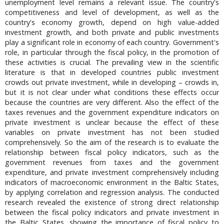
unemployment level remains a relevant issue. The country's
competitiveness and level of development, as well as the
country's economy growth, depend on high value-added
investment growth, and both private and public investments
play a significant role in economy of each country. Government's
role, in particular through the fiscal policy, in the promotion of
these activities is crucial. The prevailing view in the scientific
literature is that in developed countries public investment
crowds out private investment, while in developing – crowds in,
but it is not clear under what conditions these effects occur
because the countries are very different. Also the effect of the
taxes revenues and the government expenditure indicators on
private investment is unclear because the effect of these
variables on private investment has not been studied
comprehensively. So the aim of the research is to evaluate the
relationship between fiscal policy indicators, such as the
government revenues from taxes and the government
expenditure, and private investment comprehensively including
indicators of macroeconomic environment in the Baltic States,
by applying correlation and regression analysis. The conducted
research revealed the existence of strong direct relationship
between the fiscal policy indicators and private investment in
the Baltic States, showing the importance of fiscal policy to