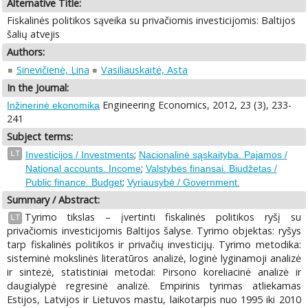
Alternative Title:
Fiskalinės politikos sąveika su privačiomis investicijomis: Baltijos
šalių atvejis
Authors:
Sinevičienė, Lina
Vasiliauskaitė, Asta
In the Journal:
Engineering Economics, 2012, 23 (3), 233-
Inžinerinė ekonomika
241
Subject terms:
;
LT
Investicijos / Investments
Nacionalinė sąskaityba. Pajamos /
;
National accounts. Income
Valstybės finansai. Biudžetas /
;
Public finance. Budget
Vyriausybė / Government.
Summary / Abstract:
Tyrimo tikslas – įvertinti fiskalinės politikos ryšį su
LT
privačiomis investicijomis Baltijos šalyse. Tyrimo objektas: ryšys
tarp fiskalinės politikos ir privačių investicijų. Tyrimo metodika:
sisteminė mokslinės literatūros analizė, loginė lyginamoji analizė
ir sintezė, statistiniai metodai: Pirsono koreliacinė analizė ir
daugialypė regresinė analizė. Empirinis tyrimas atliekamas
Estijos, Latvijos ir Lietuvos mastu, laikotarpis nuo 1995 iki 2010