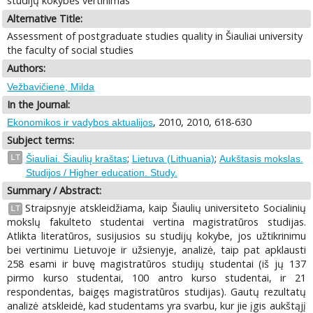
studijų kokybės vertinimas
Alternative Title:
Assessment of postgraduate studies quality in Šiauliai university
the faculty of social studies
Authors:
Vežbavičienė, Milda
In the Journal:
, 2010, 2010, 618-630
Ekonomikos ir vadybos aktualijos
Subject terms:
;
;
LT
Šiauliai. Šiaulių kraštas
Lietuva (Lithuania)
Aukštasis mokslas.
Studijos / Higher education. Study.
Summary / Abstract:
Straipsnyje atskleidžiama, kaip Šiaulių universiteto Socialinių
LT
mokslų fakulteto studentai vertina magistratūros studijas.
Atlikta literatūros, susijusios su studijų kokybe, jos užtikrinimu
bei vertinimu Lietuvoje ir užsienyje, analizė, taip pat apklausti
258 esami ir buvę magistratūros studijų studentai (iš jų 137
pirmo kurso studentai, 100 antro kurso studentai, ir 21
respondentas, baigęs magistratūros studijas). Gautų rezultatų
analizė atskleidė, kad studentams yra svarbu, kur jie įgis aukštąjį