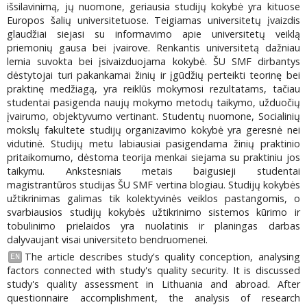
išsilavinimą, jų nuomone, geriausia studijų kokybė yra kituose
Europos šalių universitetuose. Teigiamas universitetų įvaizdis
glaudžiai siejasi su informavimo apie universitetų veiklą
priemonių gausa bei įvairove. Renkantis universitetą dažniau
lemia suvokta bei įsivaizduojama kokybė. ŠU SMF dirbantys
dėstytojai turi pakankamai žinių ir įgūdžių perteikti teorinę bei
praktinę medžiagą, yra reiklūs mokymosi rezultatams, tačiau
studentai pasigenda naujų mokymo metodų taikymo, užduočių
įvairumo, objektyvumo vertinant. Studentų nuomone, Socialinių
mokslų fakultete studijų organizavimo kokybė yra geresnė nei
vidutinė. Studijų metu labiausiai pasigendama žinių praktinio
pritaikomumo, dėstoma teorija menkai siejama su praktiniu jos
taikymu. Ankstesniais metais baigusieji studentai
magistrantūros studijas ŠU SMF vertina blogiau. Studijų kokybės
užtikrinimas galimas tik kolektyvinės veiklos pastangomis, o
svarbiausios studijų kokybės užtikrinimo sistemos kūrimo ir
tobulinimo prielaidos yra nuolatinis ir planingas darbas
dalyvaujant visai universiteto bendruomenei.
The article describes study's quality conception, analysing
EN
factors connected with study's quality security. It is discussed
study's quality assessment in Lithuania and abroad. After
questionnaire accomplishment, the analysis of research