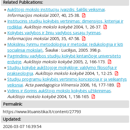
Related Publications:
Aukštojo mokslo institucijų įvaizdis: šališki veiksmai
.
Informacijos mokslai
2007, 40, 25-38.
Institucinis studijų kokybės vertinimas: dimensijos, kriterijai ir
rodikliai
.
Aukštojo mokslo kokybė
2004, 1, 26-37.
Kokybės vadybos ir žinių vadybos sąsajų tyrimas
.
Informacijos mokslai
2005, 35, 47-58.
Mokslinių tyrimų metodologija ir metodai: (edukologija ir kiti
socialiniai mokslai).
. Šiauliai : Lucilijus, 2005. 398 p.
Pagrindinių vadybos studijų kokybė kintančioje universiteto
erdvėje
.
Aukštojo mokslo kokybė
2005, 2, 166-173.
Studijų kokybė aukštojoje mokykloje: valdymo filosofija ir
prakseologija
.
Aukštojo mokslo kokybė
2004, 1, 12-25.
Studijų programų kokybės vertinimo koncepcija ir ją veikiantys
veiksniai
.
Acta paedagogica Vilnensia
2006, 16, 177-189.
Vidinis ir išorinis aukštojo mokslo kokybės užtikrinimas
.
Aukštojo mokslo kokybė
2004, 1, 158-165.
Permalink:
https://www.lituanistika.lt/content/27793
Updated:
2026-03-07 16:39:54