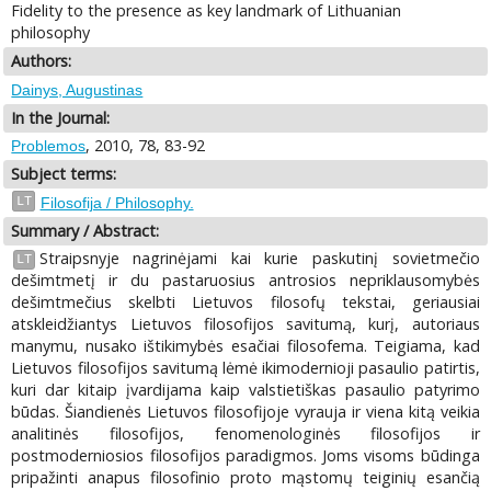
Fidelity to the presence as key landmark of Lithuanian
philosophy
Authors:
Dainys, Augustinas
In the Journal:
, 2010, 78, 83-92
Problemos
Subject terms:
LT
Filosofija / Philosophy.
Summary / Abstract:
Straipsnyje nagrinėjami kai kurie paskutinį sovietmečio
LT
dešimtmetį ir du pastaruosius antrosios nepriklausomybės
dešimtmečius skelbti Lietuvos filosofų tekstai, geriausiai
atskleidžiantys Lietuvos filosofijos savitumą, kurį, autoriaus
manymu, nusako ištikimybės esačiai filosofema. Teigiama, kad
Lietuvos filosofijos savitumą lėmė ikimodernioji pasaulio patirtis,
kuri dar kitaip įvardijama kaip valstietiškas pasaulio patyrimo
būdas. Šiandienės Lietuvos filosofijoje vyrauja ir viena kitą veikia
analitinės filosofijos, fenomenologinės filosofijos ir
postmoderniosios filosofijos paradigmos. Joms visoms būdinga
pripažinti anapus filosofinio proto mąstomų teiginių esančią