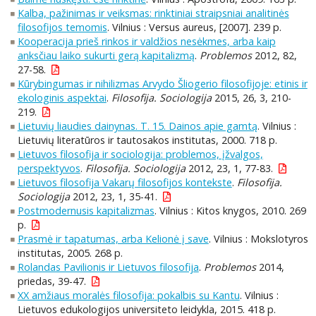
Kalba, pažinimas ir veiksmas: rinktiniai straipsniai analitinės
filosofijos temomis
. Vilnius : Versus aureus, [2007]. 239 p.
Kooperacija prieš rinkos ir valdžios nesėkmes, arba kaip
anksčiau laiko sukurti gerą kapitalizmą
.
Problemos
2012, 82,
27-58.
Kūrybingumas ir nihilizmas Arvydo Šliogerio filosofijoje: etinis ir
ekologinis aspektai
.
Filosofija. Sociologija
2015, 26, 3, 210-
219.
Lietuvių liaudies dainynas. T. 15. Dainos apie gamtą
. Vilnius :
Lietuvių literatūros ir tautosakos institutas, 2000. 718 p.
Lietuvos filosofija ir sociologija: problemos, įžvalgos,
perspektyvos
.
Filosofija. Sociologija
2012, 23, 1, 77-83.
Lietuvos filosofija Vakarų filosofijos kontekste
.
Filosofija.
Sociologija
2012, 23, 1, 35-41.
Postmodernusis kapitalizmas
. Vilnius : Kitos knygos, 2010. 269
p.
Prasmė ir tapatumas, arba Kelionė į save
. Vilnius : Mokslotyros
institutas, 2005. 268 p.
Rolandas Pavilionis ir Lietuvos filosofija
.
Problemos
2014,
priedas, 39-47.
XX amžiaus moralės filosofija: pokalbis su Kantu
. Vilnius :
Lietuvos edukologijos universiteto leidykla, 2015. 418 p.