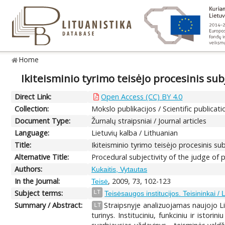
Home
Ikiteisminio tyrimo teisėjo procesinis s
Direct Link:
Open Access (CC) BY 4.0
Collection:
Mokslo publikacijos / Scientific publicati
Document Type:
Žurnalų straipsniai / Journal articles
Language:
Lietuvių kalba / Lithuanian
Title:
Ikiteisminio tyrimo teisėjo procesinis 
Alternative Title:
Procedural subjectivity of the judge of p
Authors:
Kukaitis, Vytautas
In the Journal:
, 2009, 73, 102-123
Teisė
Subject terms:
LT
Teisėsaugos institucijos. Teisininkai / 
Summary / Abstract:
Straipsnyje analizuojamas naujojo Li
LT
turinys. Instituciniu, funkciniu ir istor