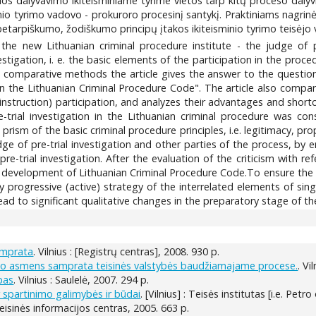
ios dalyvavimo ikiteisminiame tyrime vietos tarp kitų proceso dalyvi
minio tyrimo vadovo - prokuroro procesinį santykį. Praktiniams nagri
tarpiškumo, žodiškumo principų įtakos ikiteisminio tyrimo teisėjo 
 the new Lithuanian criminal procedure institute - the judge of pr
vestigation, i. е. the basic elements of the participation in the proc
d comparative methods the article gives the answer to the question 
thin the Lithuanian Criminal Procedure Code". The article also comp
instruction) participation, and analyzes their advantages and short
trial investigation in the Lithuanian criminal procedure was con
rism of the basic criminal procedure principles, i.e. legitimacy, pro
dge of pre-trial investigation and other parties of the process, b
re-trial investigation. After the evaluation of the criticism with re
 development of Lithuanian Criminal Procedure Code.To ensure the i
progressive (active) strategy of the interrelated elements of singl
ad to significant qualitative changes in the preparatory stage of th
amprata
. Vilnius : [Registrų centras], 2008. 930 p.
 asmens samprata teisinės valstybės baudžiamajame procese.
. Vi
pas
. Vilnius : Saulelė, 2007. 294 p.
spartinimo galimybės ir būdai
. [Vilnius] : Teisės institutas [i.e. Petr
 Teisinės informacijos centras, 2005. 663 p.