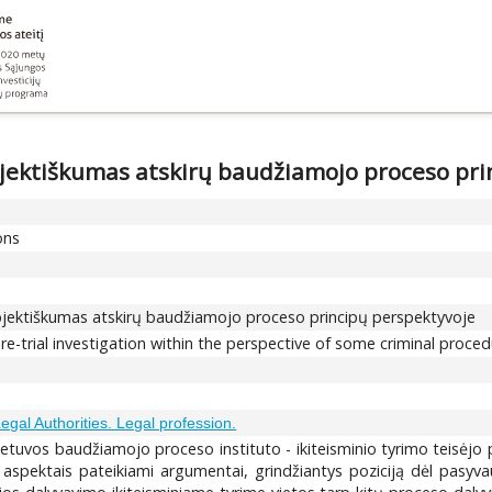
ubjektiškumas atskirų baudžiamojo proceso pr
ons
subjektiškumas atskirų baudžiamojo proceso principų perspektyvoje
re-trial investigation within the perspective of some criminal proced
Legal Authorities. Legal profession.
etuvos baudžiamojo proceso instituto - ikiteisminio tyrimo teisėjo 
iniu aspektais pateikiami argumentai, grindžiantys poziciją dėl pasyv