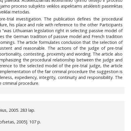
ų paieška. Atskleidžiamas ikiteisminio tyrimo teisėjo ir proceso
nėjamo proceso subjekto veiklos aspektams atskleisti pasirinktas
veiklai metodas.
e-trial investigation. The publication defines the procedural
edure, his place and role with reference to the other Participants
"was Lithuanian legislation right in selecting passive model of
ares the German tradition of passive model and French tradition
comings. The article formulates conclusion that the selection of
sistent and reasonable. The actions of the judge of pre-trial
portionality, contesting, proximity and wording. The article also
y emphasizing the procedural relationship between the judge and
ference to the selected model of the pre-trial judge, the article
mplementation of the fair criminal procedure the suggestion is
eness, expediency, integrity, continuity and responsibility. The
e criminal procedure.
lnius, 2005. 283 lap.
o ofsetas, 2005]. 107 p.