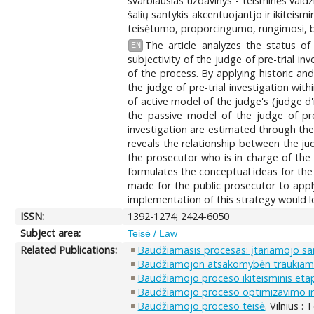
svarbiausias uždavinys - teisminės valdž
šalių santykis akcentuojantjo ir ikiteis
teisėtumo, proporcingumo, rungimosi, be
The article analyzes the status of
EN
subjectivity of the judge of pre-trial in
of the process. By applying historic an
the judge of pre-trial investigation wi
of active model of the judge's (judge d'
the passive model of the judge of pre-
investigation are estimated through the p
reveals the relationship between the ju
the prosecutor who is in charge of the p
formulates the conceptual ideas for the
made for the public prosecutor to apply 
implementation of this strategy would le
ISSN:
1392-1274; 2424-6050
Subject area:
Teisė / Law
Related Publications:
Baudžiamasis procesas: įtariamojo s
Baudžiamojon atsakomybėn traukiamo
Baudžiamojo proceso ikiteisminis eta
Baudžiamojo proceso optimizavimo ir 
Baudžiamojo proceso teisė
. Vilnius :