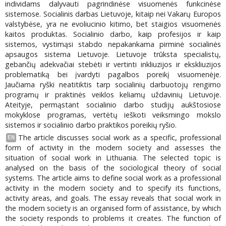
individams dalyvauti pagrindinėse visuomenės funkcinėse
sistemose. Socialinis darbas Lietuvoje, kitaip nei Vakarų Europos
valstybėse, yra ne evoliucinio kitimo, bet staigios visuomenės
kaitos produktas. Socialinio darbo, kaip profesijos ir kaip
sistemos, vystimąsi stabdo nepakankama pirminė socialinės
apsaugos sistema Lietuvoje. Lietuvoje trūksta specialistų,
gebančių adekvačiai stebėti ir vertinti inkliuzijos ir ekskliuzijos
problematiką bei įvardyti pagalbos poreikį visuomenėje.
Jaučiama ryški neatitiktis tarp socialinių darbuotojų rengimo
programų ir praktinės veiklos keliamų uždavinių Lietuvoje.
Ateityje, permąstant socialinio darbo studijų aukštosiose
mokyklose programas, vertėtų ieškoti veiksmingo mokslo
sistemos ir socialinio darbo praktikos poreikių ryšio.
The article discusses social work as a specific, professional
EN
form of activity in the modern society and assesses the
situation of social work in Lithuania. The selected topic is
analysed on the basis of the sociological theory of social
systems. The article aims to define social work as a professional
activity in the modern society and to specify its functions,
activity areas, and goals. The essay reveals that social work in
the modern society is an organised form of assistance, by which
the society responds to problems it creates. The function of