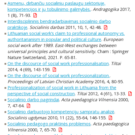
Asmenų, dirbančių socialinių paslaugų sektoriuje,
kompetencijos ir jų tobulinimo galimybės.
.
Andragogika
2017,
1 (8), 71-93.
Interdisciplininis bendradarbiavimas socialinio darbo
praktikoje
.
Socialinis darbas
2011, 10, 1, 42-48.
Lithuanian social work’s claim to professional autonomy vs.
authoritarianism in popular and political culture
.
European
social work after 1989. East-West exchanges between
universal principles and cultural sensitivity.
Cham : Springer
Nature Switzerland, 2021. P. 65-81.
On the discource of social work professionalisation
.
Tiltai
2014, 4 (69), 143-159.
On the discourse of social work professionalization.
.
Proceedings of Latvian Christian Academy
2016, 4, 80-95.
Professionalization of social work in Lithuania from the
perspective of social construction
.
Tiltai
2012, 4 (61), 13-33.
Socialinio darbo pagrindai
.
Acta paedagogica Vilnensia
2000,
7, 47-64.
Socialinio darbuotojo kompetencijų sampratų analizė
.
Socialinis ugdymas
2010, 11 (22), 55-64, 146-155.
Socialinio pedagogo praktinės problemos
.
Acta paedagogica
Vilnensia
2000, 7, 65-70.