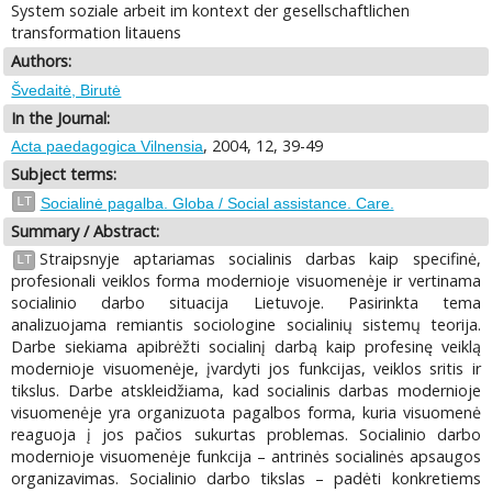
System soziale arbeit im kontext der gesellschaftlichen
transformation litauens
Authors:
Švedaitė, Birutė
In the Journal:
, 2004, 12, 39-49
Acta paedagogica Vilnensia
Subject terms:
LT
Socialinė pagalba. Globa / Social assistance. Care.
Summary / Abstract:
Straipsnyje aptariamas socialinis darbas kaip specifinė,
LT
profesionali veiklos forma modernioje visuomenėje ir vertinama
socialinio darbo situacija Lietuvoje. Pasirinkta tema
analizuojama remiantis sociologine socialinių sistemų teorija.
Darbe siekiama apibrėžti socialinį darbą kaip profesinę veiklą
modernioje visuomenėje, įvardyti jos funkcijas, veiklos sritis ir
tikslus. Darbe atskleidžiama, kad socialinis darbas modernioje
visuomenėje yra organizuota pagalbos forma, kuria visuomenė
reaguoja į jos pačios sukurtas problemas. Socialinio darbo
modernioje visuomenėje funkcija – antrinės socialinės apsaugos
organizavimas. Socialinio darbo tikslas – padėti konkretiems