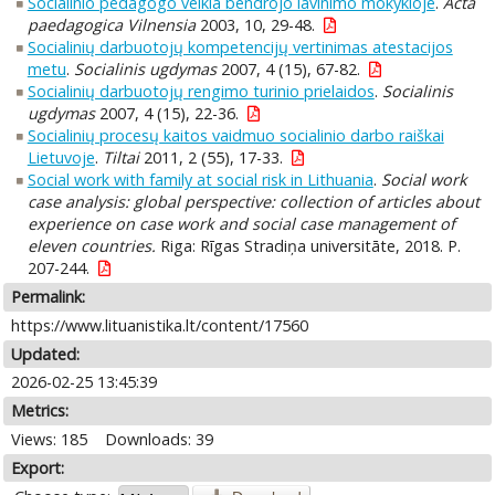
Socialinio pedagogo veikla bendrojo lavinimo mokykloje
.
Acta
paedagogica Vilnensia
2003, 10, 29-48.
Socialinių darbuotojų kompetencijų vertinimas atestacijos
metu
.
Socialinis ugdymas
2007, 4 (15), 67-82.
Socialinių darbuotojų rengimo turinio prielaidos
.
Socialinis
ugdymas
2007, 4 (15), 22-36.
Socialinių procesų kaitos vaidmuo socialinio darbo raiškai
Lietuvoje
.
Tiltai
2011, 2 (55), 17-33.
Social work with family at social risk in Lithuania
.
Social work
case analysis: global perspective: collection of articles about
experience on case work and social case management of
eleven countries.
Riga: Rīgas Stradiņa universitāte, 2018. P.
207-244.
Permalink:
https://www.lituanistika.lt/content/17560
Updated:
2026-02-25 13:45:39
Metrics:
Views: 185
Downloads: 39
Export: