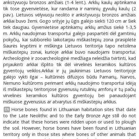
ankstyvuoju bronzos amžiais (1-4 lent.). Arklių kaulų aptinkama
tik tose gyvenvietėse, kur randama ir naminių gyvulių kaulų (2
pav.). Lietuvos vėlyvuoju neolito ir ankstyvuoju bronzos amžiais
arkliai buvo žemi. Gogo srityje jų ūgis galėjo siekti 120 cm ar šiek
tiek daugiau. Gyvenvietėse aptinkamų arklių amžius siekė 1-3,5
m. Arklių naudojimas transportui galėjo paspartėti dėl gamtinių
pokyčių, kai subborelio laikotarpiu miškastepių zona prasiplėtė
šiaurės kryptimi ir miškinga Lietuvos teritorija tapo netolima
miškastepių zonai, kurioje arkliai buvo naudojami transportui.
Archeologinė ir zooarcheologinė medžiaga neleidžia tvirtinti, kad
prijaukinti arkliai išplito tik dėl virvelinės keramikos kultūros
gyventojų veiklos.Arkliai ir jų jaukinimas Lietuvos teritorijoje
galėjo vykti ilgai – kultūrinės difuzijos būdu Pamarių, Narvos,
Nemuno kultūroms perimant arklių naudojimo transportui idėją
iš miškastepių teritorijose gyvenusių rutulinių amforų ir tų pačių
virvelinės keramikos kultūros gyventojų bei panaudojant
miškuose gyvenusius ar atvarytus iš miškastepių arklius.
Horse bones found in Lithuanian habitation sites that date
EN
to the Late Neolithic and to the Early Bronze Age still do not
indicate that these horses were ridden upon or used to plough
the soil. However, horse bones have been found in Lithuanian
territory only in those sites where bones of other animals that