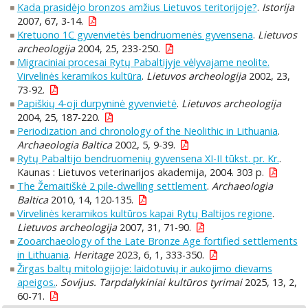
Kada prasidėjo bronzos amžius Lietuvos teritorijoje?
.
Istorija
2007, 67, 3-14.
Kretuono 1C gyvenvietės bendruomenės gyvensena
.
Lietuvos
archeologija
2004, 25, 233-250.
Migraciniai procesai Rytų Pabaltijyje vėlyvajame neolite.
Virvelinės keramikos kultūra
.
Lietuvos archeologija
2002, 23,
73-92.
Papiškių 4-oji durpyninė gyvenvietė
.
Lietuvos archeologija
2004, 25, 187-220.
Periodization and chronology of the Neolithic in Lithuania
.
Archaeologia Baltica
2002, 5, 9-39.
Rytų Pabaltijo bendruomenių gyvensena XI-II tūkst. pr. Kr.
.
Kaunas : Lietuvos veterinarijos akademija, 2004. 303 p.
The Žemaitiškė 2 pile-dwelling settlement
.
Archaeologia
Baltica
2010, 14, 120-135.
Virvelinės keramikos kultūros kapai Rytų Baltijos regione
.
Lietuvos archeologija
2007, 31, 71-90.
Zooarchaeology of the Late Bronze Age fortified settlements
in Lithuania
.
Heritage
2023, 6, 1, 333-350.
Žirgas baltų mitologijoje: laidotuvių ir aukojimo dievams
apeigos.
.
Sovijus. Tarpdalykiniai kultūros tyrimai
2025, 13, 2,
60-71.