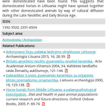
were domesticated have been found. This suggests that
domesticated horses in Lithuania might have spread together
with other domesticated animals by way of cultural diffusion
during the Late Neolithic and Early Bronze Age.
ISSN:
1392-5520; 2351-6534
Subject area:
Archeologija / Archaeology
Related Publications:
Ankstyviausi žirgų palaikai laidojimo objektuose Lietuvoje
.
Archaeologia Lituana
2015, 16, 28-39.
Biržulio apyežerio neolito gyvenviečių virvelinė keramika.
.
Acta
Academiae Artium Vilnensis
2004, 34, Kultūrinio landšafto
raida Žemaičių aukštumoje, 121-144.
Daktariškės 5-osios gyvenvietės keramikos su organinės
kilmės priemaišomis ornamentika
.
Lietuvos archeologija
2000,
19, 125-138.
Horse burials from Middle Lithuania: a palaeopathological
investigation.
.
Diet and health in past animal populations:
current research and future directions.
Oxford: Oxbow
Books, 2005. P. 69-74.