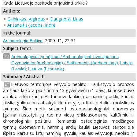
Kada Lietuvoje pasirodė prijaukinti arkliai?
Authors:
Girininkas, Algirdas
Daugnora, Linas
Antanaitis-Jacobs, Indrė
In the Journal:
, 2009, 11, 22-31
Archaeologia Baltica
Subject terms:
;
LT
Archeologiniai tyrinėjimai / Archaeological investigations
;
Gyvenvietės (archeologija) / Settlements (Archaeology)
Latvija
;
(Latvia)
Lietuva (Lithuania).
Summary / Abstract:
Lietuvos teritorijoje vėlyvojo neolito – ankstyvojo bronzos
LT
amžiaus laikotarpiu žinoma 13 gyvenviečių (1 pav.), kuriose buvo
aptikta arklių kaulų. Ar tai buvo laukinių ar naminių arklių kaulai,
tiksliai galima bus atsakyti tik ateityje, atlikus detalius mokslinius
tyrimus. Šiuo metu sukaupti osteoarcheologiniai duomenys
įgalina nustatyti jų radimo vietų priklausomumą kultūriniu ir
chronologiniu požiūriu. Remiantis osteologinės medžiagos
tyrimų duomenimis, naminių arklių kaulai Lietuvos teritorijoje
išplito kartu su kitų naminių gyvulių kaulais vėlyvuoju neolito ir