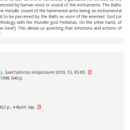
xpressed by human voice or sound of the instruments. The Baltic
, the metallic sound of the hammered arms being an instrumental
ed to be perceived by the Balts as voice of the enemies’ God (or
mythology with the thunder god Perkūnas. On the other hand, of
the Devil’]. This allows us asserting that emotions and actions of
.
ty
.
Saert'ašoriso simpoziumi
2019, 13, 65-85.
, 1998. 640 p.
22 p., 4 iliustr. lap.