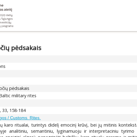
očių pėdsakais
ons
ročių pėdsakais
ltic military rites
, 33, 158-184
gos / Customs. Rites.
tų karo ritualai, turintys didelį emocinį krūvį, bei jų mitinis kont
yje analitiniu, semantiniu, lyginamuoju ir interpretaciniu tyrim