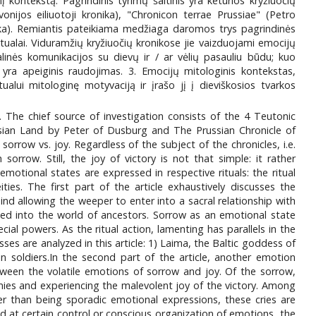
į kontekstą. Pagrindinis tyrimų šaltinis yra keturios kryžiuočių
vonijos eiliuotoji kronika), "Chronicon terrae Prussiae" (Petro
nika). Remiantis pateikiama medžiaga daromos trys pagrindinės
itualai. Viduramžių kryžiuočių kronikose jie vaizduojami emocijų
ualinės komunikacijos su dievų ir / ar vėlių pasauliu būdu; kuo
 yra apeiginis raudojimas. 3. Emocijų mitologinis kontekstas,
ualui mitologinę motyvaciją ir įrašo jį į dieviškosios tvarkos
. The chief source of investigation consists of the 4 Teutonic
ssian Land by Peter of Dusburg and The Prussian Chronicle of
orrow vs. joy. Regardless of the subject of the chronicles, i.e.
sorrow. Still, the joy of victory is not that simple: it rather
otional states are expressed in respective rituals: the ritual
ies. The first part of the article exhaustively discusses the
nd allowing the weeper to enter into a sacral relationship with
eased into the world of ancestors. Sorrow as an emotional state
cial powers. As the ritual action, lamenting has parallels in the
es are analyzed in this article: 1) Laima, the Baltic goddess of
n soldiers.In the second part of the article, another emotion
tween the volatile emotions of sorrow and joy. Of the sorrow,
mies and experiencing the malevolent joy of the victory. Among
er than being sporadic emotional expressions, these cries are
ed at certain control or conscious organization of emotions, the