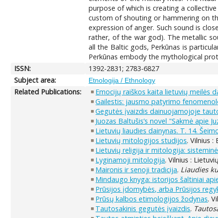
purpose of which is creating a collecti
custom of shouting or hammering on the 
expression of anger. Such sound is close
rather, of the war god). The metallic s
all the Baltic gods, Perkūnas is particul
Perkūnas embody the mythological protot
ISSN:
1392-2831; 2783-6827
Subject area:
Etnologija / Ethnology
Related Publications:
Emocijų raiškos kaita lietuvių meilės 
Gailestis: jausmo patyrimo fenomenol
Gegutės įvaizdis dainuojamojoje taut
Juozas Baltušis’s novel "Sakmė apie Juz
Lietuvių liaudies dainynas. T. 14. Šeimo
Lietuvių mitologijos studijos
. Vilnius 
Lietuvių religija ir mitologija: sisteminė
Lyginamoji mitologija
. Vilnius : Lietuv
Maironis ir senoji tradicija
.
Liaudies ku
Mindaugo knyga: istorijos šaltiniai api
Prūsijos įdomybės, arba Prūsijos regy
Prūsų kalbos etimologijos žodynas
. V
Tautosakinis gegutės įvaizdis
.
Tautos