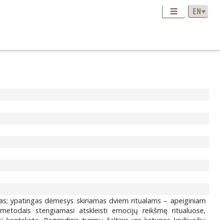
ekstas; ypatingas dėmesys skiriamas dviem ritualams – apeiginiam
o metodais stengiamasi atskleisti emocijų reikšmę ritualuose,