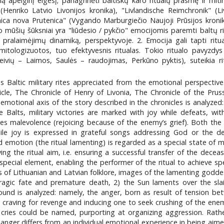
mą apeiginį elgesį; panagrinėti baltiškų karo ritualų prasmę ir mitin
(Henriko Latvio Livonijos kronika), "Livlandische Reimchronik" (Li
onica nova Prutenica" (Vygando Marburgiečio Naujoji Prūsijos kro
o mūšių šūksniai yra "liūdesio / pykčio" emocijomis paremti baltų r
ir pralaimėjimų dinamiką, perspektyvoje. 2. Emocija gali tapti rit
mitologizuotos, tuo efektyvesnis ritualas. Tokio ritualo pavyzdys
eivių – Laimos, Saulės – raudojimas, Perkūno pyktis), suteikia rit
s Baltic military rites appreciated from the emotional perspective
cle, The Chronicle of Henry of Livonia, The Chronicle of the Pru
motional axis of the story described in the chronicles is analyzed: s
Balts, military victories are marked with joy while defeats, with 
 malevolence (rejoicing because of the enemy’s grief). Both the em
le joy is expressed in grateful songs addressing God or the deit
 emotion (the ritual lamenting) is regarded as a special state of mi
ing the ritual aim, i.e. ensuring a successful transfer of the dec
 special element, enabling the performer of the ritual to achieve spe
 of Lithuanian and Latvian folklore, images of the lamenting goddess
ragic fate and premature death, 2) the Sun laments over the slai
ound is analyzed: namely, the anger, born as result of tension be
o craving for revenge and inducing one to seek crushing of the ene
r cries could be named, purporting at organizing aggression. Rath
al anger differs from an individual emotional experience in being aim