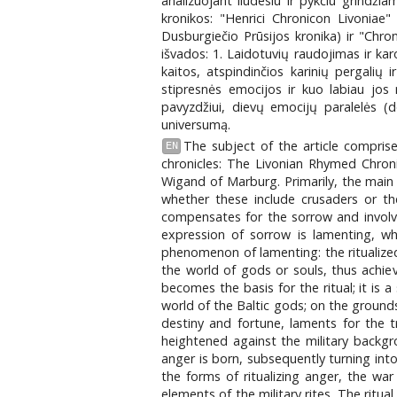
analizuojant liūdesiu ir pykčiu grindžia
kronikos: "Henrici Chronicon Livoniae" 
Dusburgiečio Prūsijos kronika) ir "Chr
išvados: 1. Laidotuvių raudojimas ir kar
kaitos, atspindinčios karinių pergalių 
stipresnės emocijos ir kuo labiau jos 
pavyzdžiui, dievų emocijų paralelės (d
universumą.
The subject of the article comprise
EN
chronicles: The Livonian Rhymed Chroni
Wigand of Marburg. Primarily, the main e
whether these include crusaders or the 
compensates for the sorrow and involves
expression of sorrow is lamenting, whi
phenomenon of lamenting: the ritualized
the world of gods or souls, thus achiev
becomes the basis for the ritual; it is a
world of the Baltic gods; on the grounds
destiny and fortune, laments for the t
heightened against the military backgr
anger is born, subsequently turning int
the forms of ritualizing anger, the wa
elements of the military rites. The ritu