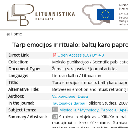
Home
Tarp emocijos ir ritualo: baltų karo papr
Direct Link:
Open Access (CC) BY 4.0
Collection:
Mokslo publikacijos / Scientific publicati
Document Type:
Žurnalų straipsniai / Journal articles
Language:
Lietuvių kalba / Lithuanian
Title:
Tarp emocijos ir ritualo: baltų karo pap
Alternative Title:
Betweeen emotion and ritual: retracing Ba
Authors:
Vaitkevičienė, Daiva
In the Journal:
Folklore Studies, 2007
Tautosakos darbai
Subject terms:
;
LT
Mitologija / Mythology
Papročiai. Apei
Summary / Abstract:
Straipsnio objektas – XIII–XV a. bal
LT
raudojimui ir karo šūksniams. Straipsn