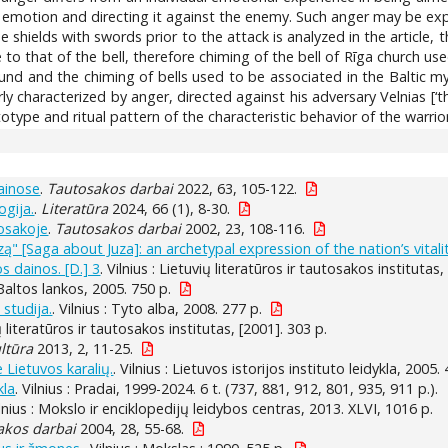
ve emotion and directing it against the enemy. Such anger may be e
shields with swords prior to the attack is analyzed in the article
 to that of the bell, therefore chiming of the bell of Rīga church us
ound and the chiming of bells used to be associated in the Baltic 
arly characterized by anger, directed against his adversary Velnias [‘
ype and ritual pattern of the characteristic behavior of the warrior
dainose
.
Tautosakos darbai
2022, 63, 105-122.
ogija.
.
Literatūra
2024, 66 (1), 8-30.
osakoje
.
Tautosakos darbai
2002, 23, 108-116.
ą" [Saga about Juza]: an archetypal expression of the nation’s vitali
s dainos. [D.] 3
. Vilnius : Lietuvių literatūros ir tautosakos institutas
: Baltos lankos, 2005. 750 p.
 studija.
. Vilnius : Tyto alba, 2008. 277 p.
ių literatūros ir tautosakos institutas, [2001]. 303 p.
ltūra
2013, 2, 11-25.
e Lietuvos karalių.
. Vilnius : Lietuvos istorijos instituto leidykla, 2005. 4
kla
. Vilnius : Pradai, 1999-2024. 6 t. (737, 881, 912, 801, 935, 911 p.).
ilnius : Mokslo ir enciklopedijų leidybos centras, 2013. XLVI, 1016 p.
akos darbai
2004, 28, 55-68.