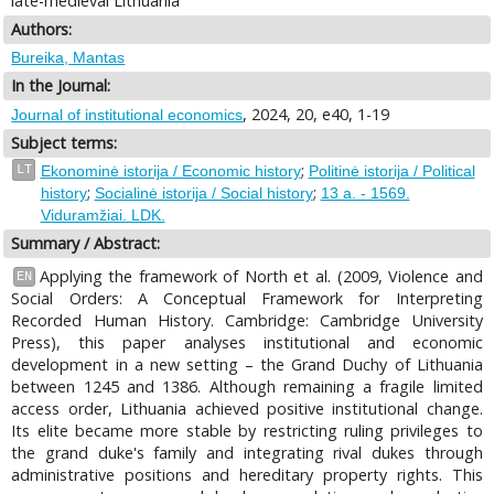
late-medieval Lithuania
Authors:
Bureika, Mantas
In the Journal:
, 2024, 20, e40, 1-19
Journal of institutional economics
Subject terms:
;
LT
Ekonominė istorija / Economic history
Politinė istorija / Political
;
;
history
Socialinė istorija / Social history
13 a. - 1569.
Viduramžiai. LDK.
Summary / Abstract:
Applying the framework of North et al. (2009, Violence and
EN
Social Orders: A Conceptual Framework for Interpreting
Recorded Human History. Cambridge: Cambridge University
Press), this paper analyses institutional and economic
development in a new setting – the Grand Duchy of Lithuania
between 1245 and 1386. Although remaining a fragile limited
access order, Lithuania achieved positive institutional change.
Its elite became more stable by restricting ruling privileges to
the grand duke's family and integrating rival dukes through
administrative positions and hereditary property rights. This