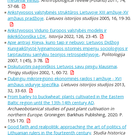
medieval Vilnius
.
Anthropological review (Poland)
2011, 74,
57-68.
Ankstyvosios valstybinės struktūros Lietuvoje XIII amžiuje-XV
amžiaus pradžioje
.
Lietuvos istorijos studijos
2005, 16, 19-30.
Ankstyvosios Vidurio Europos valstybės modelis ir
ikikrikščioniška LDK.
.
Istorija
2022, 126, 23-45.
Apie antrąjį Kijevą, kurio taip ir nebuvo: Lietuvos Didžioji
Kunigaikštystė lyginamosios istorinės imperijų sociologijos ir
tarptautinių santykių teorijos retrospektyvoje.
.
Politologija
2007, 1 (45), 3-78.
Diskutuotini pagoniškos Lietuvos savų pinigų klausimai
.
Pinigų studijos
2002, 1, 60-72.
Dubingių mikroregiono ekonominės raidos I amžiuje - XVI
amžiaus viduryje specifika
.
Lietuvos istorijos studijos
2013,
32, 33-63.
From barley to buckwheat: plants cultivated in the Eastern
Baltic region until the 13th-14th century AD
.
Archaeobotanical studies of past plant cultivation in
northern Europe.
Groningen: Barkhuis Publishing, 2020. P.
155-170.
Good faith and realpolitik: approaching the art of politics of
Lithuanian rulers in the fourteenth century
.
Studia historica