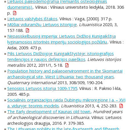
Lietuvos paleodemografija (remiantis osteologiniais
duomenimis).
. Vilnius : Vilniaus universiteto leidykla, 2018. 306
p.
Lietuvos valstybės ištakos
. Vilnius : Vaga, [2000]. 317 p.
Mūšiai viduramžių Lietuvos istorijoje
.
Lituanistica
2020, 3,
157-188.
Nepasiskelbusioji imperija: Lietuvos Didžioji Kunigaikštija
lyginamosios istorinės imperijų sociologijos požiūriu.
. Vilnius :
Aidai, 2009. 473 p.
Pilis Lietuvos Didžiojoje Kunigaikštystėje: istoriografijos
tendencijos ir naujos definicijos paieškos
.
Lietuvos istorijos
metraštis
2012, 2011/1, 5-18.
Population history and palaeoenvironment in the Skomantai
archaeological site, West Lithuania: two thousand years
.
Quaternary international
2013, 308/309, 190-204.
Senosios Lietuvos istorija 1009-1795
. Vilnius : R. Paknio l-kla,
2005. 485 p.
Socialinės organizacijos raida Dubingių mikroregione I a. – XVI
a. viduryje: teorinis modelis
.
Lituanistica
2013, 4, 252-283.
The Early development of Kaunas old town.
.
Hundred years
of archaeological discoveries in Lithuania.
Vilnius: Lietuvos
archeologijos draugija, 2016. P. 379-385.
The Lithuanian nobility in the late-fourteenth and fifteenth