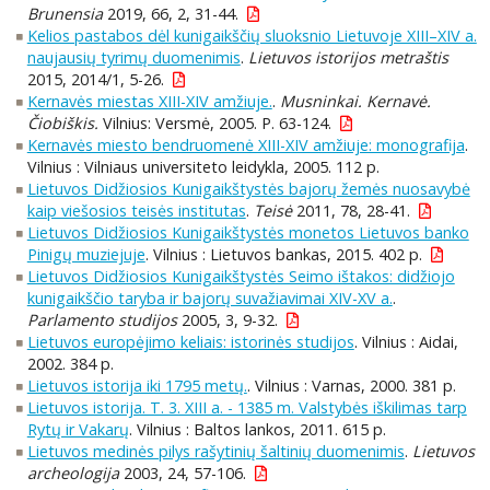
Brunensia
2019, 66, 2, 31-44.
Kelios pastabos dėl kunigaikščių sluoksnio Lietuvoje XIII–XIV a.
naujausių tyrimų duomenimis
.
Lietuvos istorijos metraštis
2015, 2014/1, 5-26.
Kernavės miestas XIII-XIV amžiuje.
.
Musninkai. Kernavė.
Čiobiškis.
Vilnius: Versmė, 2005. P. 63-124.
Kernavės miesto bendruomenė XIII-XIV amžiuje: monografija
.
Vilnius : Vilniaus universiteto leidykla, 2005. 112 p.
Lietuvos Didžiosios Kunigaikštystės bajorų žemės nuosavybė
kaip viešosios teisės institutas
.
Teisė
2011, 78, 28-41.
Lietuvos Didžiosios Kunigaikštystės monetos Lietuvos banko
Pinigų muziejuje
. Vilnius : Lietuvos bankas, 2015. 402 p.
Lietuvos Didžiosios Kunigaikštystės Seimo ištakos: didžiojo
kunigaikščio taryba ir bajorų suvažiavimai XIV-XV a.
.
Parlamento studijos
2005, 3, 9-32.
Lietuvos europėjimo keliais: istorinės studijos
. Vilnius : Aidai,
2002. 384 p.
Lietuvos istorija iki 1795 metų.
. Vilnius : Varnas, 2000. 381 p.
Lietuvos istorija. T. 3. XIII a. - 1385 m. Valstybės iškilimas tarp
Rytų ir Vakarų
. Vilnius : Baltos lankos, 2011. 615 p.
Lietuvos medinės pilys rašytinių šaltinių duomenimis
.
Lietuvos
archeologija
2003, 24, 57-106.