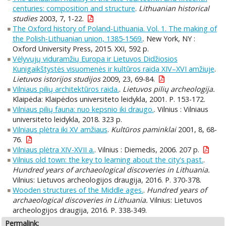
centuries: composition and structure
.
Lithuanian historical
studies
2003, 7, 1-22.
The Oxford history of Poland-Lithuania. Vol. 1. The making of
the Polish-Lithuanian union, 1385-1569.
. New York, NY :
Oxford University Press, 2015. XXI, 592 p.
Vėlyvųjų viduramžių Europa ir Lietuvos Didžiosios
Kunigaikštystės visuomenės ir kultūros raida XIV–XVI amžiuje
.
Lietuvos istorijos studijos
2009, 23, 69-84.
Vilniaus pilių architektūros raida.
.
Lietuvos pilių archeologija.
Klaipėda: Klaipėdos universiteto leidykla, 2001. P. 153-172.
Vilniaus pilių fauna: nuo kepsnio iki draugo.
. Vilnius : Vilniaus
universiteto leidykla, 2018. 323 p.
Vilniaus plėtra iki XV amžiaus
.
Kultūros paminklai
2001, 8, 68-
76.
Vilniaus plėtra XIV-XVII a.
. Vilnius : Diemedis, 2006. 207 p.
Vilnius old town: the key to learning about the city's past.
.
Hundred years of archaeological discoveries in Lithuania.
Vilnius: Lietuvos archeologijos draugija, 2016. P. 370-378.
Wooden structures of the Middle ages.
.
Hundred years of
archaeological discoveries in Lithuania.
Vilnius: Lietuvos
archeologijos draugija, 2016. P. 338-349.
Permalink: