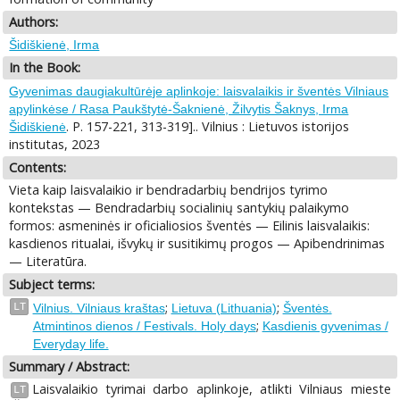
Authors:
Šidiškienė, Irma
In the Book:
Gyvenimas daugiakultūrėje aplinkoje: laisvalaikis ir šventės Vilniaus
apylinkėse / Rasa Paukštytė-Šaknienė, Žilvytis Šaknys, Irma
. P. 157-221, 313-319].. Vilnius : Lietuvos istorijos
Šidiškienė
institutas, 2023
Contents:
Vieta kaip laisvalaikio ir bendradarbių bendrijos tyrimo
kontekstas — Bendradarbių socialinių santykių palaikymo
formos: asmeninės ir oficialiosios šventės — Eilinis laisvalaikis:
kasdienos ritualai, išvykų ir susitikimų progos — Apibendrinimas
— Literatūra.
Subject terms:
;
;
LT
Vilnius. Vilniaus kraštas
Lietuva (Lithuania)
Šventės.
;
Atmintinos dienos / Festivals. Holy days
Kasdienis gyvenimas /
Everyday life.
Summary / Abstract:
Laisvalaikio tyrimai darbo aplinkoje, atlikti Vilniaus mieste
LT