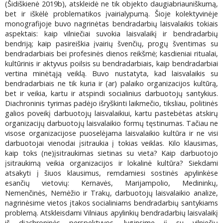
(Šidiškienė 2019b), atskleidė ne tik objekto daugiabriauniškumą,
bet ir iškėlė problematikos įvairialypumą. Šioje kolektyvinėje
monografijoje buvo nagrinėtas bendradarbių laisvalaikis tokiais
aspektais: kaip vilniečiai suvokia laisvalaikį ir bendradarbių
bendriją; kaip pasireiškia įvairių švenčių, progų šventimas su
bendradarbiais bei profesinės dienos reikšmė; kasdieniai ritualai,
kultūrinis ir aktyvus poilsis su bendradarbiais, kaip bendradarbiai
vertina minėtąją veiklą. Buvo nustatyta, kad laisvalaikis su
bendradarbiais ne tik kuria ir (ar) palaiko organizacijos kultūrą,
bet ir veikia, kartu ir atspindi socialinius darbuotojų santykius.
Diachroninis tyrimas padėjo išryškinti laikmečio, tiksliau, politinės
galios poveikį darbuotojų laisvalaikiui, kartu pastebėtas atskirų
organizacijų darbuotojų laisvalaikio formų tęstinumas. Tačiau ne
visose organizacijose puoselėjama laisvalaikio kultūra ir ne visi
darbuotojai vienodai įsitraukia į tokias veiklas. Kilo klausimas,
kaip toks (ne)įsitraukimas sietinas su vieta? Kaip darbuotojo
įsitraukimą veikia organizacijos ir lokalinė kultūra? Siekdami
atsakyti į šiuos klausimus, remdamiesi sostinės apylinkėse
esančių vietovių: Kernavės, Marijampolio, Medininkų,
Nemenčinės, Nemėžio ir Trakų, darbuotojų laisvalaikio analize,
nagrinėsime vietos įtakos socialiniams bendradarbių santykiams
problemą. Atskleisdami Vilniaus apylinkių bendradarbių laisvalaikį
iš diachroninės perspektyvos, lyginsime jį su vilniečių