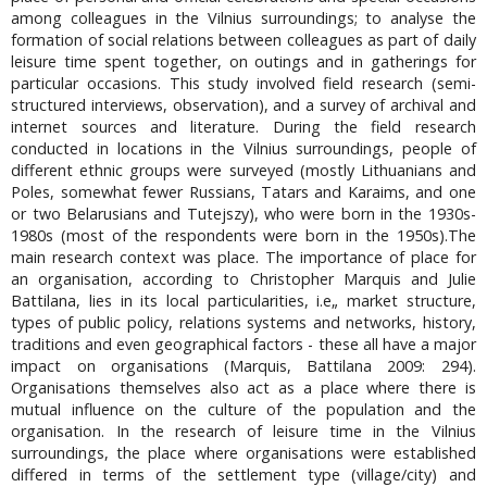
among colleagues in the Vilnius surroundings; to analyse the
formation of social relations between colleagues as part of daily
leisure time spent together, on outings and in gatherings for
particular occasions. This study involved field research (semi-
structured interviews, observation), and a survey of archival and
internet sources and literature. During the field research
conducted in locations in the Vilnius surroundings, people of
different ethnic groups were surveyed (mostly Lithuanians and
Poles, somewhat fewer Russians, Tatars and Karaims, and one
or two Belarusians and Tutejszy), who were born in the 1930s-
1980s (most of the respondents were born in the 1950s).The
main research context was place. The importance of place for
an organisation, according to Christopher Marquis and Julie
Battilana, lies in its local particularities, i.e„ market structure,
types of public policy, relations systems and networks, history,
traditions and even geographical factors - these all have a major
impact on organisations (Marquis, Battilana 2009: 294).
Organisations themselves also act as a place where there is
mutual influence on the culture of the population and the
organisation. In the research of leisure time in the Vilnius
surroundings, the place where organisations were established
differed in terms of the settlement type (village/city) and