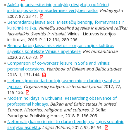
Aukštųjų universitetinių mokyklų dėstytojų požiūrio į
institucijos veiklą ir akademines vertybes raiška
.
Pedagogika
2007, 87, 33-41.
Bendradarbių laisvalaikis. Miestiečių bendrijų formavimasis ir
kultūrinė raiška
.
Vilniečių socialinė sąveika ir kultūrinė raiška:
laisvalaikis, šventės ir ritualai.
Vilnius : Lietuvos istorijos
institutas, 2019. P. 112-194, 289-296.
Bendradarbių laisvalaikis vietos ir organizacijos kultūros
sąveikos kontekste Vilniaus apylinkėse
.
Res humanitariae
2020, 27, 63-73.
Comparison of co-workers’ leisure in Sofia and Vilnius:
personal occasions
.
Yearbook of Balkan and Baltic studies
2018, 1, 131-144.
Lietuvos įmonių darbuotojų asmeninių ir darbinių santykių
tyrimas
.
Organizacijų vadyba: sisteminiai tyrimai
2017, 77,
119-136.
Modern holidays in Lithuania. Researching observance of
professional holidays
.
Balkan and Baltic states in united
Europe. Histories, religions, and cultures. 2.
Sofia:
Paradigma Publishing House, 2018. P. 186-205.
Neformalių kaimo ir miesto darbo bendrijų sąsajos socialinių
santykių aspektu
.
Logos (Vilnius)
2017, 92, 84-91.