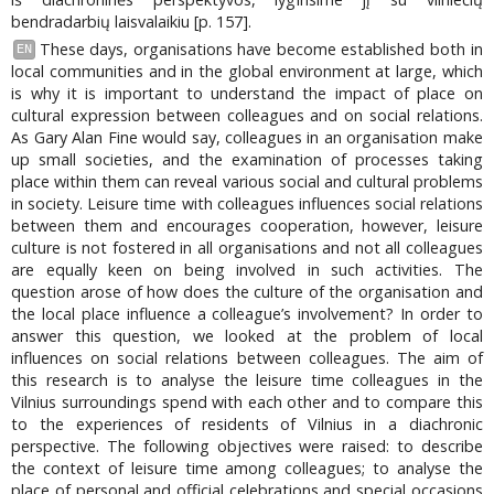
bendradarbių laisvalaikiu [p. 157].
These days, organisations have become established both in
EN
local communities and in the global environment at large, which
is why it is important to understand the impact of place on
cultural expression between colleagues and on social relations.
As Gary Alan Fine would say, colleagues in an organisation make
up small societies, and the examination of processes taking
place within them can reveal various social and cultural problems
in society. Leisure time with colleagues influences social relations
between them and encourages cooperation, however, leisure
culture is not fostered in all organisations and not all colleagues
are equally keen on being involved in such activities. The
question arose of how does the culture of the organisation and
the local place influence a colleague’s involvement? In order to
answer this question, we looked at the problem of local
influences on social relations between colleagues. The aim of
this research is to analyse the leisure time colleagues in the
Vilnius surroundings spend with each other and to compare this
to the experiences of residents of Vilnius in a diachronic
perspective. The following objectives were raised: to describe
the context of leisure time among colleagues; to analyse the
place of personal and official celebrations and special occasions