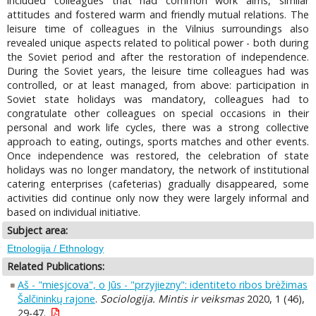
included colleagues that had common work aims, similar
attitudes and fostered warm and friendly mutual relations. The
leisure time of colleagues in the Vilnius surroundings also
revealed unique aspects related to political power - both during
the Soviet period and after the restoration of independence.
During the Soviet years, the leisure time colleagues had was
controlled, or at least managed, from above: participation in
Soviet state holidays was mandatory, colleagues had to
congratulate other colleagues on special occasions in their
personal and work life cycles, there was a strong collective
approach to eating, outings, sports matches and other events.
Once independence was restored, the celebration of state
holidays was no longer mandatory, the network of institutional
catering enterprises (cafeterias) gradually disappeared, some
activities did continue only now they were largely informal and
based on individual initiative.
Subject area:
Etnologija / Ethnology
Related Publications:
Aš - "miesjcova", o Jūs - "przyjiezny": identiteto ribos brėžimas
Šalčininkų rajone
.
Sociologija. Mintis ir veiksmas
2020, 1 (46),
29-47.