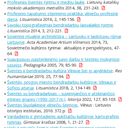
Profesinės šventės tyrimų ir medijų lauke
.
Lietuvių katalikų
mokslo akademijos metraštis
2014, 38, 231-243.
Profesinio tapatumo stiprinimo praktika: vilniečių profesinė
diena
.
Lituanistica
2016, 2, 145-156.
Sąvokų topografavimas bendradarbių laisvalaikio tyrime
.
Lituanistica
2014, 3, 212-221.
Sovietinė ritualinė architektūra – santuokų ir laidotuvių rūmai
Lietuvoje
.
Acta Academiae Artium Vilnensis
2014, 73,
Sovietmečio kultūros tyrimai : aktualijos ir perspektyvos, 47-
64.
Suaugusiųjų pasitenkinimo savo darbu ir tęstinio mokymosi
sąsajos
.
Pedagogika
2005, 79, 85-90.
Šventės ir bendradarbių kultūra Vilniuje bei jo apylinkėse
.
Res
humanitariae
2019, 25, 77-94.
Šventės, progos miesto bendradarbių kultūroje. Vilniaus ir
Sofijos atvejai
.
Lituanistica
2018, 2, 134-149.
Šventės su bendradarbiais – suvienijančios ir atskiriančios
etnines grupes (1950–2017 m.)
.
Istorija
2022, 127, 85-103.
Šventės šiuolaikinėje vilniečių šeimoje.
. Vilnius : Lietuvos
istorijos institutas, 2016. 372 p.
Vardadienis ir gimtadienis aukštaičių kultūroje: kartografinis
tyrimas
.
Gimtasai kraštas
2008, 1, 21-27.
Vieši ir privatūs šeimai skirti šventiniai renginiai sovietinėje