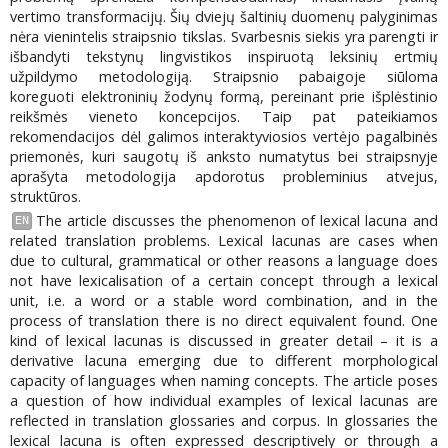
vertimo transformacijų. Šių dviejų šaltinių duomenų palyginimas
nėra vienintelis straipsnio tikslas. Svarbesnis siekis yra parengti ir
išbandyti tekstynų lingvistikos inspiruotą leksinių ertmių
užpildymo metodologiją. Straipsnio pabaigoje siūloma
koreguoti elektroninių žodynų formą, pereinant prie išplėstinio
reikšmės vieneto koncepcijos. Taip pat pateikiamos
rekomendacijos dėl galimos interaktyviosios vertėjo pagalbinės
priemonės, kuri saugotų iš anksto numatytus bei straipsnyje
aprašyta metodologija apdorotus probleminius atvejus,
struktūros.
The article discusses the phenomenon of lexical lacuna and
EN
related translation problems. Lexical lacunas are cases when
due to cultural, grammatical or other reasons a language does
not have lexicalisation of a certain concept through a lexical
unit, i.e. a word or a stable word combination, and in the
process of translation there is no direct equivalent found. One
kind of lexical lacunas is discussed in greater detail – it is a
derivative lacuna emerging due to different morphological
capacity of languages when naming concepts. The article poses
a question of how individual examples of lexical lacunas are
reflected in translation glossaries and corpus. In glossaries the
lexical lacuna is often expressed descriptively or through a