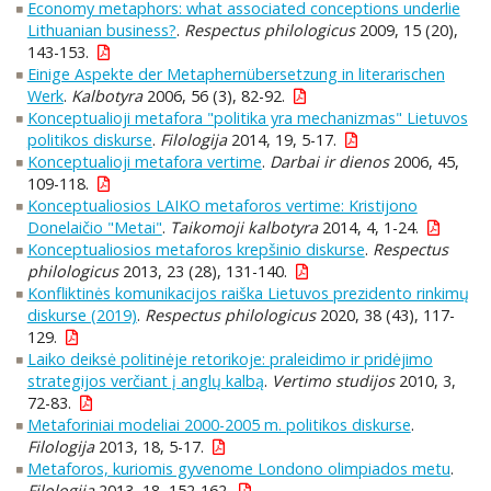
Economy metaphors: what associated conceptions underlie
Lithuanian business?
.
Respectus philologicus
2009, 15 (20),
143-153.
Einige Aspekte der Metaphernübersetzung in literarischen
Werk
.
Kalbotyra
2006, 56 (3), 82-92.
Konceptualioji metafora "politika yra mechanizmas" Lietuvos
politikos diskurse
.
Filologija
2014, 19, 5-17.
Konceptualioji metafora vertime
.
Darbai ir dienos
2006, 45,
109-118.
Konceptualiosios LAIKO metaforos vertime: Kristijono
Donelaičio "Metai"
.
Taikomoji kalbotyra
2014, 4, 1-24.
Konceptualiosios metaforos krepšinio diskurse
.
Respectus
philologicus
2013, 23 (28), 131-140.
Konfliktinės komunikacijos raiška Lietuvos prezidento rinkimų
diskurse (2019)
.
Respectus philologicus
2020, 38 (43), 117-
129.
Laiko deiksė politinėje retorikoje: praleidimo ir pridėjimo
strategijos verčiant į anglų kalbą
.
Vertimo studijos
2010, 3,
72-83.
Metaforiniai modeliai 2000-2005 m. politikos diskurse
.
Filologija
2013, 18, 5-17.
Metaforos, kuriomis gyvenome Londono olimpiados metu
.
Filologija
2013, 18, 152-162.