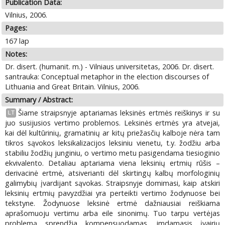
Publication Data:
Vilnius, 2006.
Pages:
167 lap
Notes:
Dr. disert. (humanit. m.) - Vilniaus universitetas, 2006. Dr. disert.
santrauka: Conceptual metaphor in the election discourses of
Lithuania and Great Britain. Vilnius, 2006.
Summary / Abstract:
Šiame straipsnyje aptariamas leksinės ertmės reiškinys ir su
LT
juo susijusios vertimo problemos. Leksinės ertmės yra atvejai,
kai dėl kultūrinių, gramatinių ar kitų priežasčių kalboje nėra tam
tikros sąvokos leksikalizacijos leksiniu vienetu, t.y. žodžiu arba
stabiliu žodžių junginiu, o vertimo metu pasigendama tiesioginio
ekvivalento. Detaliau aptariama viena leksinių ertmių rūšis –
derivacinė ertmė, atsiverianti dėl skirtingų kalbų morfologinių
galimybių įvardijant sąvokas. Straipsnyje domimasi, kaip atskiri
leksinių ertmių pavyzdžiai yra perteikti vertimo žodynuose bei
tekstyne. Žodynuose leksinė ertmė dažniausiai reiškiama
aprašomuoju vertimu arba eile sinonimų. Tuo tarpu vertėjas
problemą sprendžia kompensuodamas, imdamasis įvairių