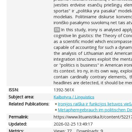
įvesties erdvėse esančių priešingų ele
sportas“ ir „politika yra pasaka“ modeli
modeliais. Politiniame diskurse konvenc
ironiško pasakymo suvokimą net tais atv
In this study, irony is analysed ap
EN
cognitive lin guistics: the Theory of 
as a scientific model which encompasse
capable of accounting for such a dynam
the analysis of Lithuanian and America
integration structures exploit the mental
or "politics is business" in American i
its context. Iro ny, in its own way, exp
contain cardinally contrary elements,
headlines are detected, it should be men
ISSN:
1392-561X
Subject area:
Kalbotyra / Linguistics
Related Publications:
Ironijos raiška ir funkcijos lietuvos v
Metapherngebrauch im politischen Dis
Permalink:
https://www.lituanistika.lt/content/5221
Updated:
2026-02-25 13:49:17
Metrics:
Views: 77
Downloads: 9