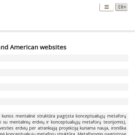
 and American websites
, kurios mentalinė struktūra pagrįsta konceptualiųjų metaforų
ni su mentalinių erdvių ir konceptualiųjų metaforų teorijomis),
 įvesties erdvių per atrankiąją projekciją kuriama nauja, ironiška
alinė konceptualiųjų metaforų struktūra. Metaforomis pagrįstose