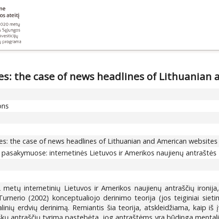
es: the case of news headlines of Lithuanian
ons
es: the case of news headlines of Lithuanian and American websites
pasakymuose: internetinės Lietuvos ir Amerikos naujienų antraštės
 metų internetinių Lietuvos ir Amerikos naujienų antraščių ironija
rnerio (2002) konceptualiojo derinimo teorija (jos teiginiai sieti
talinių erdvių derinimą. Remiantis šia teorija, atskleidžiama, kaip iš
etiškų antraščių tyrimą pastebėta, jog antraštėms yra būdinga ment