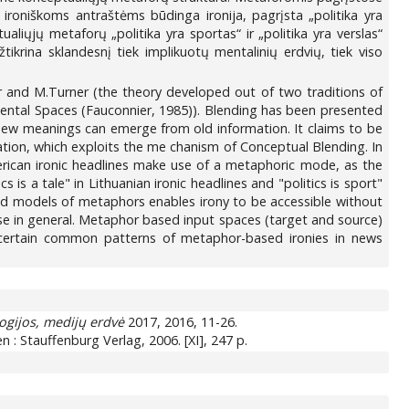
ironiškoms antraštėms būdinga ironija, pagrįsta „politika yra
aliųjų metaforų „politika yra sportas“ ir „politika yra verslas“
ikrina sklandesnį tiek implikuotų mentalinių erdvių, tiek viso
er and M.Turner (the theory developed out of two traditions of
Mental Spaces (Fauconnier, 1985)). Blending has been presented
ew meanings can emerge from old information. It claims to be
ion, which exploits the me chanism of Conceptual Blending. In
erican ironic headlines make use of a metaphoric mode, as the
 is a tale" in Lithuanian ironic headlines and "politics is sport"
ized models of metaphors enables irony to be accessible without
r se in general. Metaphor based input spaces (target and source)
h certain common patterns of metaphor-based ironies in news
ologijos, medijų erdvė
2017, 2016, 11-26.
n : Stauffenburg Verlag, 2006. [XI], 247 p.