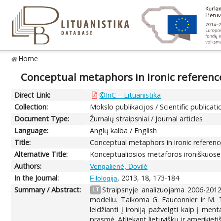
Home
Conceptual metaphors in ironic referenc
Direct Link:
©InC – Lituanistika
Collection:
Mokslo publikacijos / Scientific publicati
Document Type:
Žurnalų straipsniai / Journal articles
Language:
Anglų kalba / English
Title:
Conceptual metaphors in ironic referenc
Alternative Title:
Konceptualiosios metaforos ironiškuose 
Authors:
Vengalienė, Dovilė
In the Journal:
, 2013, 18, 173-184
Filologija
Summary / Abstract:
Straipsnyje analizuojama 2006-2012
LT
modeliu. Taikoma G. Fauconnier ir M. Tu
leidžianti į ironiją pažvelgti kaip į men
prasmė. Atliekant lietuviškų ir ameriki