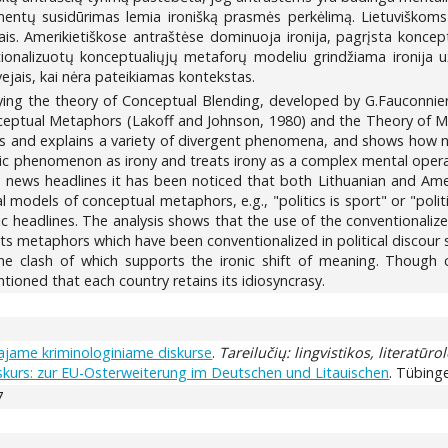
mentų susidūrimas lemia ironišką prasmės perkėlimą. Lietuviškoms 
ais. Amerikietiškose antraštėse dominuoja ironija, pagrįsta konceptu
ionalizuotų konceptualiųjų metaforų modeliu grindžiama ironija užt
ejais, kai nėra pateikiamas kontekstas.
plying the theory of Conceptual Blending, developed by G.Fauconni
Conceptual Metaphors (Lakoff and Johnson, 1980) and the Theory of 
s and explains a variety of divergent phenomena, and shows how n
ic phenomenon as irony and treats irony as a complex mental operat
n news headlines it has been noticed that both Lithuanian and Am
 models of conceptual metaphors, e.g., "politics is sport" or "politics
ronic headlines. The analysis shows that the use of the conventional
loits metaphors which have been conventionalized in political discou
 the clash of which supports the ironic shift of meaning. Thoug
tioned that each country retains its idiosyncrasy.
iešajame kriminologiniame diskurse
.
Tareilučių: lingvistikos, literatūr
kurs: zur EU-Osterweiterung im Deutschen und Litauischen
. Tübinge
7