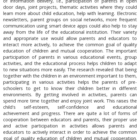
of information delivery, i.e., participation of parents in open
door days, joint projects, thematic activities where they could
learn more about child education, help with learning. Electronic
newsletters, parent groups on social networks, more frequent
communication using smart device apps could also help to stay
away from the life of the educational institution. Their variety
and appropriate use would allow parents and educators to
interact more actively, to achieve the common goal of quality
education of children and mutual cooperation. The important
participation of parents in various educational events, group
activities, and the educational process helps children to adapt
to new situations more easily. The research revealed that being
together with the children in an environment important to them,
participating in various activities helps the parents of pre-
schoolers to get to know their children better in different
environments. By getting involved in activities, parents can
spend more time together and enjoy joint work. This raises the
child's self-esteem, self-confidence and educational
achievement and progress. There are quite a lot of forms of
cooperation between educators and parents, their proper use
and active participation in activities allows parents and
educators to actively interact in order to achieve the common
goal of quality education of children and mutual cooperation.