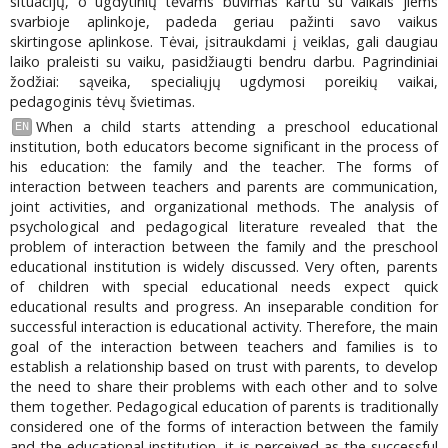
situacijų, o ugdytinių tėvams buvimas kartu su vaikais jiems
svarbioje aplinkoje, padeda geriau pažinti savo vaikus
skirtingose aplinkose. Tėvai, įsitraukdami į veiklas, gali daugiau
laiko praleisti su vaiku, pasidžiaugti bendru darbu. Pagrindiniai
žodžiai: sąveika, specialiųjų ugdymosi poreikių vaikai,
pedagoginis tėvų švietimas.
When a child starts attending a preschool educational
EN
institution, both educators become significant in the process of
his education: the family and the teacher. The forms of
interaction between teachers and parents are communication,
joint activities, and organizational methods. The analysis of
psychological and pedagogical literature revealed that the
problem of interaction between the family and the preschool
educational institution is widely discussed. Very often, parents
of children with special educational needs expect quick
educational results and progress. An inseparable condition for
successful interaction is educational activity. Therefore, the main
goal of the interaction between teachers and families is to
establish a relationship based on trust with parents, to develop
the need to share their problems with each other and to solve
them together. Pedagogical education of parents is traditionally
considered one of the forms of interaction between the family
and the educational institution, it is perceived as the successful