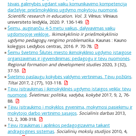
tėvais galimybės ugdant vaikų komunikavimo kompetenciją
darželyje: priešmokyklinio ugdymo mokytojų nuomonė
.
Scientific research in education. Vol. 3.
Vilnius: Vilniaus
universiteto leidykla, 2020. P. 136-149.
Šeimų, auginančių 4-5 metų vaikus, dalyvavimas vaikų
ugdomojoje veikloje.
.
Ikimokyklinio ir priešmokyklinio
ugdymo pedagogų rengimo problematika.
Kaunas : Kauno
kolegijos Leidybos centras, 2016. P. 70-78.
Šeimų švietimo Šilutės miesto ikimokyklinio ugdymo įstaigose
organizavimas ir įgyvendinimas: pedagogų ir tėvų nuomonės
.
Regional formation and development studies
2020, 3 (32),
37-53.
Švietimo paslaugų kokybės valdymo vertinimas. Tėvų požiūris
.
Tiltai
2017, 2 (77), 103-118.
Tėvų įsitraukimas į ikimokyklinės ugdymo įstaigos veiklą: tėvų
nuomonė
.
Švietimas: politika, vadyba, kokybė
2017, 9, 2, 76-
88.
Tėvų įsitraukimo į mokyklos gyvenimą, mokymosi pasiekimų ir
mokytojo darbo vertinimo sąsajos
.
Socialinis darbas
2013,
12, 2, 308-318.
Tėvų įtraukimas į aplinkos pedagogizavimą taikant
andragogines sistemas
.
Socialinių mokslų studijos
2010, 4,