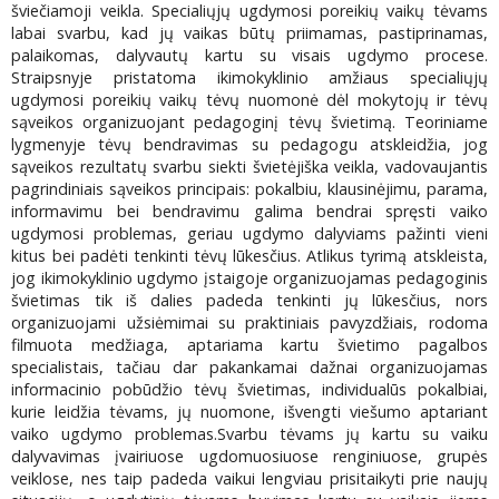
šviečiamoji veikla. Specialiųjų ugdymosi poreikių vaikų tėvams
labai svarbu, kad jų vaikas būtų priimamas, pastiprinamas,
palaikomas, dalyvautų kartu su visais ugdymo procese.
Straipsnyje pristatoma ikimokyklinio amžiaus specialiųjų
ugdymosi poreikių vaikų tėvų nuomonė dėl mokytojų ir tėvų
sąveikos organizuojant pedagoginį tėvų švietimą. Teoriniame
lygmenyje tėvų bendravimas su pedagogu atskleidžia, jog
sąveikos rezultatų svarbu siekti švietėjiška veikla, vadovaujantis
pagrindiniais sąveikos principais: pokalbiu, klausinėjimu, parama,
informavimu bei bendravimu galima bendrai spręsti vaiko
ugdymosi problemas, geriau ugdymo dalyviams pažinti vieni
kitus bei padėti tenkinti tėvų lūkesčius. Atlikus tyrimą atskleista,
jog ikimokyklinio ugdymo įstaigoje organizuojamas pedagoginis
švietimas tik iš dalies padeda tenkinti jų lūkesčius, nors
organizuojami užsiėmimai su praktiniais pavyzdžiais, rodoma
filmuota medžiaga, aptariama kartu švietimo pagalbos
specialistais, tačiau dar pakankamai dažnai organizuojamas
informacinio pobūdžio tėvų švietimas, individualūs pokalbiai,
kurie leidžia tėvams, jų nuomone, išvengti viešumo aptariant
vaiko ugdymo problemas.Svarbu tėvams jų kartu su vaiku
dalyvavimas įvairiuose ugdomuosiuose renginiuose, grupės
veiklose, nes taip padeda vaikui lengviau prisitaikyti prie naujų