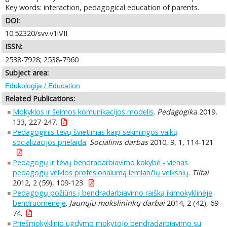
Key words: interaction, pedagogical education of parents.
DOI:
10.52320/svv.v1iVII
ISSN:
2538-7928; 2538-7960
Subject area:
Edukologija / Education
Related Publications:
Mokyklos ir šeimos komunikacijos modelis
.
Pedagogika
2019,
133, 227-247.
Pedagoginis tėvų švietimas kaip sėkmingos vaikų
socializacijos prielaida
.
Socialinis darbas
2010, 9, 1, 114-121.
Pedagogų ir tėvų bendradarbiavimo kokybė - vienas
pedagogų veiklos profesionalumą lemiančių veiksnių
.
Tiltai
2012, 2 (59), 109-123.
Pedagogų požiūris į bendradarbiavimo raišką ikimokyklinėje
bendruomenėje
.
Jaunųjų mokslininkų darbai
2014, 2 (42), 69-
74.
Priešmokyklinio ugdymo mokytojo bendradarbiavimo su