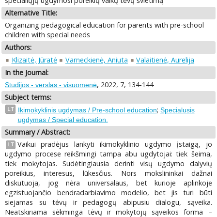
specialiųjų ugdymosi poreikių vaikų tėvų švietimą
Alternative Title:
Organizing pedagogical education for parents with pre-school
children with special needs
Authors:
Klizaitė, Jūratė
Varneckienė, Aniuta
Valaitienė, Aurelija
In the Journal:
, 2022, 7, 134-144
Studijos - verslas - visuomenė
Subject terms:
;
LT
Ikimokyklinis ugdymas / Pre-school education
Specialusis
ugdymas / Special education.
Summary / Abstract:
Vaikui pradėjus lankyti ikimokyklinio ugdymo įstaigą, jo
LT
ugdymo procese reikšmingi tampa abu ugdytojai: tiek šeima,
tiek mokytojas. Sudėtingiausia derinti visų ugdymo dalyvių
poreikius, interesus, lūkesčius. Nors mokslininkai dažnai
diskutuoja, jog nėra universalaus, bet kurioje aplinkoje
egzistuojančio bendradarbiavimo modelio, bet jis turi būti
siejamas su tėvų ir pedagogų abipusiu dialogu, sąveika.
Neatskiriama sėkminga tėvų ir mokytojų sąveikos forma –