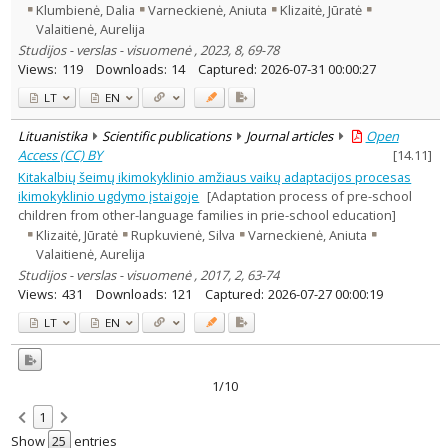
Klumbienė, Dalia
Varneckienė, Aniuta
Klizaitė, Jūratė
Valaitienė, Aurelija
Studijos - verslas - visuomenė , 2023, 8, 69-78
Views:
119
Downloads:
14
Captured:
2026-07-31 00:00:27
LT
EN
Lituanistika
Scientific publications
Journal articles
Open
Access (CC) BY
[
14.11
]
Kitakalbių šeimų ikimokyklinio amžiaus vaikų adaptacijos procesas
ikimokyklinio ugdymo įstaigoje
[Adaptation process of pre-school
children from other-language families in prie-school education]
Klizaitė, Jūratė
Rupkuvienė, Silva
Varneckienė, Aniuta
Valaitienė, Aurelija
Studijos - verslas - visuomenė , 2017, 2, 63-74
Views:
431
Downloads:
121
Captured:
2026-07-27 00:00:19
LT
EN
1/10
1
Show
entries