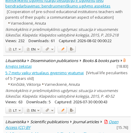
Ikimokyklinio ugdymo įstaigų pedagogų ir ugdytinių tėvų
Subject area
:
bendradarbiavimas: bendruomeniškumo ugdymo aspektas
Education
10
[Cooperation of pre-school educational institutions teachers with
Documentation. Iinformation
parents of their pupils: a communitarian aspect of education]
1
Varneckienė, Aniuta
Sociology
1
Ikimokyklinis ir priešmokyklinis ugdymas: situacija ir visuomenės
Text language
lūkesčiai. Klaipėda: Klaipėdos valstybinė kolegija, 2015, P. 203-218
Country of publication
Views:
232
Downloads:
61
Captured:
2026-08-02 00:00:22
Historical periods
LT
EN
Lithuanian place names
Lituanistika
Dissemination publications
Books & books parts
Subject
knygos tekstas
[
18.83
]
Journal
5-7 metų vaikų virtualaus gyvenimo ypatumai
[Virtual life peculiarities
of 5-7 years old]
Kinčiūtė, Viktorija
Varneckienė, Aniuta
Ikimokyklinis ir priešmokyklinis ugdymas: situacija ir visuomenės
lūkesčiai. Klaipėda: Klaipėdos valstybinė kolegija, 2015, P. 40-52
Views:
63
Downloads:
5
Captured:
2026-07-30 00:00:43
LT
EN
Lituanistika
Scientific publications
Journal articles
Open
Access (CC) BY
[
15.76
]