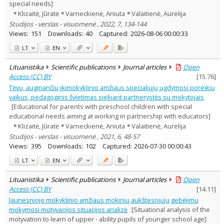
special needs]
Klizaitė, Jūratė
Varneckienė, Aniuta
Valaitienė, Aurelija
Studijos - verslas - visuomenė , 2022, 7, 134-144
Views:
151
Downloads:
40
Captured:
2026-08-06 00:00:33
LT
EN
Lituanistika
Scientific publications
Journal articles
Open
Access (CC) BY
[
15.76
]
Tėvų, auginančių ikimokyklinio amžiaus specialiųjų ugdymosi poreikių
vaikus, pedagoginis švietimas siekiant partnerystės su mokytojais
[Educational for parents with preschool children with special
educational needs aiming at working in partnership with educators]
Klizaitė, Jūratė
Varneckienė, Aniuta
Valaitienė, Aurelija
Studijos - verslas - visuomenė , 2021, 6, 48-57
Views:
395
Downloads:
102
Captured:
2026-07-30 00:00:43
LT
EN
Lituanistika
Scientific publications
Journal articles
Open
Access (CC) BY
[
14.11
]
Jaunesniojo mokyklinio amžiaus mokinių aukštesniųjų gebėjimų
mokymosi motyvacijos situacijos analizė
[Situational analysis of the
motyvation to learn of upper - ability pupils of younger school age]