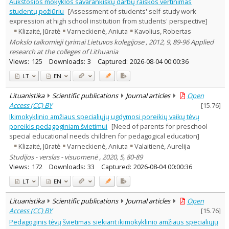
Aukštosios mokyklos savarankiškų darbų raiškos vertinimas
studentų požiūriu
[Assessment of students' self-study work
expression at high school institution from students' perspective]
Klizaitė, Jūratė
Varneckienė, Aniuta
Kavolius, Robertas
Mokslo taikomieji tyrimai Lietuvos kolegijose , 2012, 9, 89-96 Applied
research at the colleges of Lithuania
Views:
125
Downloads:
3
Captured:
2026-08-04 00:00:36
LT
EN
Lituanistika
Scientific publications
Journal articles
Open
Access (CC) BY
[
15.76
]
Ikimokyklinio amžiaus specialiųjų ugdymosi poreikių vaikų tėvų
poreikis pedagoginiam švietimui
[Need of parents for preschool
special educational needs children for pedagogical education]
Klizaitė, Jūratė
Varneckienė, Aniuta
Valaitienė, Aurelija
Studijos - verslas - visuomenė , 2020, 5, 80-89
Views:
172
Downloads:
33
Captured:
2026-08-04 00:00:36
LT
EN
Lituanistika
Scientific publications
Journal articles
Open
Access (CC) BY
[
15.76
]
Pedagoginis tėvų švietimas siekiant ikimokyklinio amžiaus specialiųjų