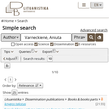
Home
Search
Simple search
Advanced search
Open access
Science
Dissemination
E-resources
Tips
Queries
Export
1
0
Adjusted by criteria
Adjust
Search results:
0
10
0
Year
–
2012
2024
1/10
Refine
:
1
Open access
10
Relevance
Order by:
Scientific publications
8
Dissemination publications
2
Show
entries
Document Type
:
Lituanistika
Dissemination publications
Books & books parts
Books & books parts
2
knygos tekstas
[
21.55
]
Journal articles
8