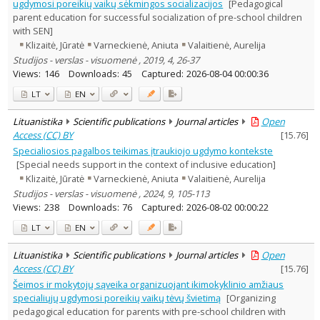
ugdymosi poreikių vaikų sėkmingos socializacijos
[Pedagogical
parent education for successful socialization of pre-school children
with SEN]
Klizaitė, Jūratė
Varneckienė, Aniuta
Valaitienė, Aurelija
Studijos - verslas - visuomenė , 2019, 4, 26-37
Views:
146
Downloads:
45
Captured:
2026-08-04 00:00:36
LT
EN
Lituanistika
Scientific publications
Journal articles
Open
Access (CC) BY
[
15.76
]
Specialiosios pagalbos teikimas įtraukiojo ugdymo kontekste
[Special needs support in the context of inclusive education]
Klizaitė, Jūratė
Varneckienė, Aniuta
Valaitienė, Aurelija
Studijos - verslas - visuomenė , 2024, 9, 105-113
Views:
238
Downloads:
76
Captured:
2026-08-02 00:00:22
LT
EN
Lituanistika
Scientific publications
Journal articles
Open
Access (CC) BY
[
15.76
]
Šeimos ir mokytojų sąveika organizuojant ikimokyklinio amžiaus
specialiųjų ugdymosi poreikių vaikų tėvų švietimą
[Organizing
pedagogical education for parents with pre-school children with