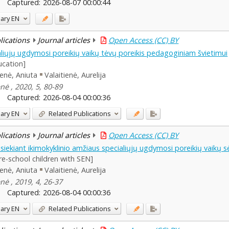
Captured:
2026-08-07 00:00:44
ary
EN
blications
Journal articles
Open Access (CC) BY
aliųjų ugdymosi poreikių vaikų tėvų poreikis pedagoginiam švietimui
ucation]
enė, Aniuta
Valaitienė, Aurelija
nė , 2020, 5, 80-89
Captured:
2026-08-04 00:00:36
ary
EN
Related Publications
blications
Journal articles
Open Access (CC) BY
siekiant ikimokyklinio amžiaus specialiųjų ugdymosi poreikių vaikų s
pre-school children with SEN]
enė, Aniuta
Valaitienė, Aurelija
nė , 2019, 4, 26-37
Captured:
2026-08-04 00:00:36
ary
EN
Related Publications