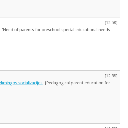
[
12.58
]
[Need of parents for preschool special educational needs
[
12.58
]
ėkmingos socializacijos
[Pedagogical parent education for