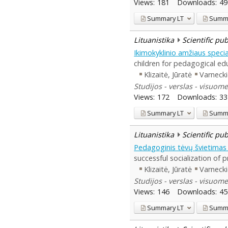
Views:
181
Downloads:
49
Summary
LT
Summ
Lituanistika
Scientific pu
Ikimokyklinio amžiaus speci
children for pedagogical ed
Klizaitė, Jūratė
Varnecki
Studijos - verslas - visuome
Views:
172
Downloads:
33
Summary
LT
Summ
Lituanistika
Scientific pu
Pedagoginis tėvų švietimas 
successful socialization of 
Klizaitė, Jūratė
Varnecki
Studijos - verslas - visuome
Views:
146
Downloads:
45
Summary
LT
Summ