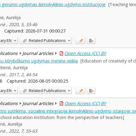
ų gerumo ugdymas ikimokyklinio ugdymo institucijoje
[Teaching kind
nė, Aurelija
nė , 2020, 5, 33-46
Captured:
2026-07-31 00:00:27
ary
EN
Related Publications
blications
Journal articles
Open Access (CC) BY
ikų kūrybiškumo ugdymas menine veikla
[Education of creativity of 
itienė, Aurelija
nė , 2017, 2, 44-54
8
Captured:
2026-08-05 00:00:25
ary
EN
Related Publications
blications
Journal articles
Open Access (CC) BY
tro sutrikimą, socialinė integracija ikimokyklinio ugdymo įstaigoje:
school education institution: from the perspective of teachers]
enė, Aurelija
nė , 2022, 7, 55-63