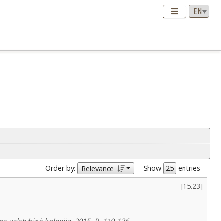
Order by:
Show
entries
Relevance
[
15.23
]
os valstybinė kolegija, 2015, P. 119-136