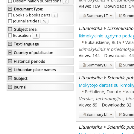
Dissemination publications
2
Views:
169
Downloads:
54
Document Type
:
Books & books parts
Summary
LT
Summ
2
Journal articles
16
Lituanistika
Disseminatio
Subject area
:
Education
Ikimokyklinio ugdymo pedag
18
Bukauskienė, Rūta
Vala
Text language
Ikimokyklinis ir priešmokyk
Country of publication
Views:
144
Downloads:
44
Historical periods
Summary
LT
Summ
Lithuanian place names
Lituanistika
Scientific pu
Subject
Mokytojo darbas su ikimokyk
Journal
Pečiulienė, Danutė
Vala
Verslas, technologijos, biom
Views:
69
Downloads:
32
Summary
LT
Summ
Lituanistika
Scientific pu