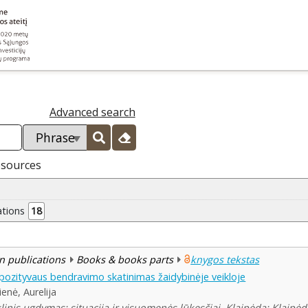
Advanced search
esources
ations
18
n publications
Books & books parts
knygos tekstas
 pozityvaus bendravimo skatinimas žaidybinėje veikloje
ienė, Aurelija
linis ugdymas: situacija ir visuomenės lūkesčiai. Klaipėda: Klaipėd