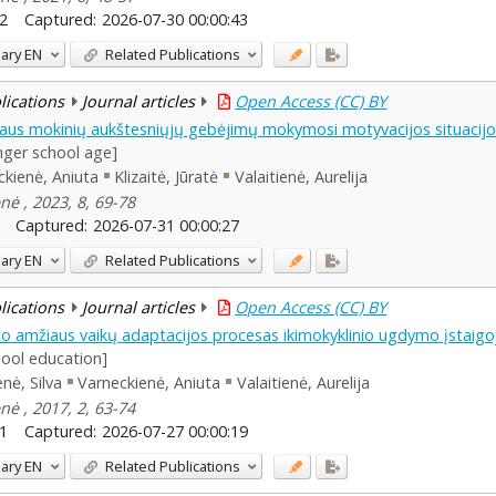
2
Captured:
2026-07-30 00:00:43
ary
EN
Related Publications
blications
Journal articles
Open Access (CC) BY
iaus mokinių aukštesniųjų gebėjimų mokymosi motyvacijos situacijo
unger school age]
ckienė, Aniuta
Klizaitė, Jūratė
Valaitienė, Aurelija
nė , 2023, 8, 69-78
Captured:
2026-07-31 00:00:27
ary
EN
Related Publications
blications
Journal articles
Open Access (CC) BY
nio amžiaus vaikų adaptacijos procesas ikimokyklinio ugdymo įstaigo
hool education]
nė, Silva
Varneckienė, Aniuta
Valaitienė, Aurelija
nė , 2017, 2, 63-74
1
Captured:
2026-07-27 00:00:19
ary
EN
Related Publications