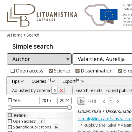
Home
Search
Simple search
Open access
Science
Dissemination
E-r
1
0
Tips
Queries
Export
Adjusted by criteria
Search results:
Found public
0
Year
–
2015
2024
1/18
1
Lituanistika
Disseminatio
Refine
:
Ikimokyklinio amžiaus vaikų
Open access
18
Rupkuvienė, Silva
Valait
Scientific publications
16
Ikimokyklinis ir priešmokyk