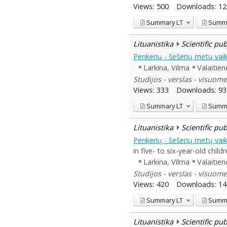
Views:
500
Downloads:
12
Summary
LT
Summ
Lituanistika
Scientific pu
Penkerių - šešerių metų vai
Larkina, Vilma
Valaitien
Studijos - verslas - visuome
Views:
333
Downloads:
93
Summary
LT
Summ
Lituanistika
Scientific pu
Penkerių - šešerių metų vai
in five- to six-year-old child
Larkina, Vilma
Valaitien
Studijos - verslas - visuome
Views:
420
Downloads:
14
Summary
LT
Summ
Lituanistika
Scientific pu