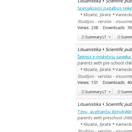
Lituanistika
Scientific pu
Specialiosios pagalbos tei
Klizaitė, Jūratė
Varnecki
Studijos - verslas - visuome
Views:
238
Downloads:
76
Summary
LT
Summ
Lituanistika
Scientific pu
Šeimos ir mokytojų sąveika 
parents with pre-school chil
Klizaitė, Jūratė
Varnecki
Studijos - verslas - visuome
Views:
151
Downloads:
40
Summary
LT
Summ
Lituanistika
Scientific pu
Tėvų, auginančių ikimokykli
parents with preschool chil
Klizaitė, Jūratė
Varnecki
Studijos - verslas - visuome