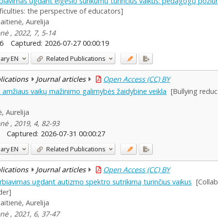
biavimas ugdant elgesio sunkumų turinčius vaikus: pedagogų požiūr
ficulties: the perspective of educators]
aitienė, Aurelija
nė , 2022, 7, 5-14
6
Captured:
2026-07-27 00:00:19
ary
EN
Related Publications
blications
Journal articles
Open Access (CC) BY
o amžiaus vaikų mažinimo galimybės žaidybine veikla
[Bullying redu
, Aurelija
nė , 2019, 4, 82-93
Captured:
2026-07-31 00:00:27
ary
EN
Related Publications
blications
Journal articles
Open Access (CC) BY
biavimas ugdant autizmo spektro sutrikimą turinčius vaikus
[Colla
der]
aitienė, Aurelija
nė , 2021, 6, 37-47