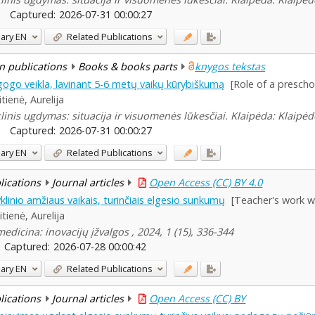
Captured:
2026-07-31 00:00:27
ary
EN
Related Publications
n publications
Books & books parts
knygos tekstas
ogo veikla, lavinant 5-6 metų vaikų kūrybiškumą
[Role of a prescho
itienė, Aurelija
linis ugdymas: situacija ir visuomenės lūkesčiai. Klaipėda: Klaipėdo
Captured:
2026-07-31 00:00:27
ary
EN
Related Publications
blications
Journal articles
Open Access (CC) BY 4.0
linio amžiaus vaikais, turinčiais elgesio sunkumų
[Teacher's work wi
itienė, Aurelija
edicina: inovacijų įžvalgos , 2024, 1 (15), 336-344
Captured:
2026-07-28 00:00:42
ary
EN
Related Publications
blications
Journal articles
Open Access (CC) BY