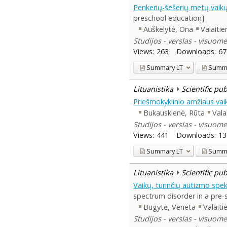
Penkerių-šešerių metų vaik
preschool education]
Auškelytė, Ona
Valaitie
Studijos - verslas - visuome
Views:
263
Downloads:
67
Summary
LT
Summ
Lituanistika
Scientific pu
Priešmokyklinio amžiaus va
Bukauskienė, Rūta
Vala
Studijos - verslas - visuome
Views:
441
Downloads:
13
Summary
LT
Summ
Lituanistika
Scientific pu
Vaikų, turinčių autizmo spek
spectrum disorder in a pre-
Bugytė, Veneta
Valaiti
Studijos - verslas - visuome