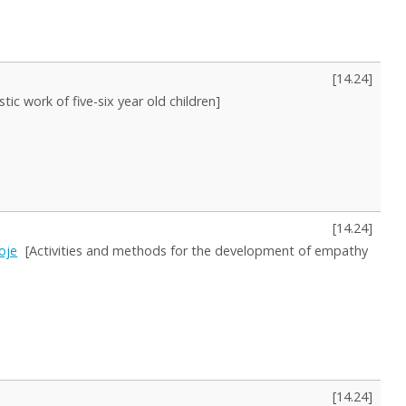
[
14.24
]
tic work of five-six year old children]
[
14.24
]
oje
[Activities and methods for the development of empathy
[
14.24
]