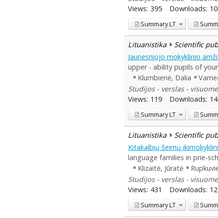
Views:
395
Downloads:
10
Summary
LT
Summ
Lituanistika
Scientific pu
Jaunesniojo mokyklinio amž
upper - ability pupils of yo
Klumbienė, Dalia
Varne
Studijos - verslas - visuome
Views:
119
Downloads:
14
Summary
LT
Summ
Lituanistika
Scientific pu
Kitakalbių šeimų ikimokykli
language families in prie-sc
Klizaitė, Jūratė
Rupkuvie
Studijos - verslas - visuome
Views:
431
Downloads:
12
Summary
LT
Summ