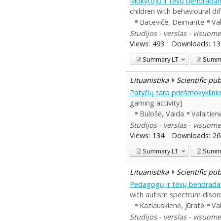
Mokytojų ir tėvų bendradar
children with behavioural dif
Bacevičė, Deimantė
Val
Studijos - verslas - visuome
Views:
493
Downloads:
13
Summary
LT
Summ
Lituanistika
Scientific pu
Patyčių tarp priešmokyklini
gaming activity]
Bulošė, Vaida
Valaitienė
Studijos - verslas - visuome
Views:
134
Downloads:
26
Summary
LT
Summ
Lituanistika
Scientific pu
Pedagogų ir tėvų bendradar
with autism spectrum disor
Kazlauskienė, Jūratė
Val
Studijos - verslas - visuome