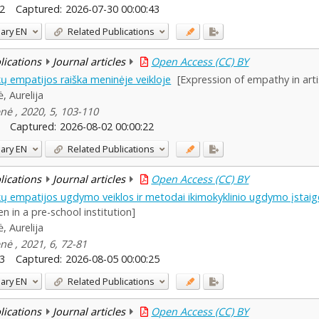
2
Captured:
2026-07-30 00:00:43
ary
EN
Related Publications
blications
Journal articles
Open Access (CC) BY
kų empatijos raiška meninėje veikloje
[Expression of empathy in artis
ė, Aurelija
nė , 2020, 5, 103-110
Captured:
2026-08-02 00:00:22
ary
EN
Related Publications
blications
Journal articles
Open Access (CC) BY
kų empatijos ugdymo veiklos ir metodai ikimokyklinio ugdymo įstaig
ren in a pre-school institution]
ė, Aurelija
nė , 2021, 6, 72-81
3
Captured:
2026-08-05 00:00:25
ary
EN
Related Publications
blications
Journal articles
Open Access (CC) BY