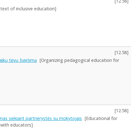
[
12.58
]
text of inclusive education]
[
12.58
]
aikų tėvų švietimą
[Organizing pedagogical education for
[
12.58
]
imas siekiant partnerystės su mokytojais
[Educational for
 with educators]