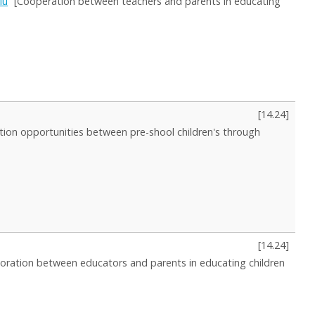
iu
[Cooperation between teachers and parents in educating
[
14.24
]
ction opportunities between pre-shool children's through
[
14.24
]
boration between educators and parents in educating children