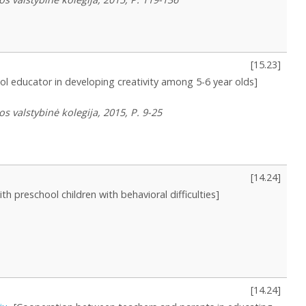
[
15.23
]
ol educator in developing creativity among 5-6 year olds]
s valstybinė kolegija, 2015, P. 9-25
[
14.24
]
th preschool children with behavioral difficulties]
[
14.24
]