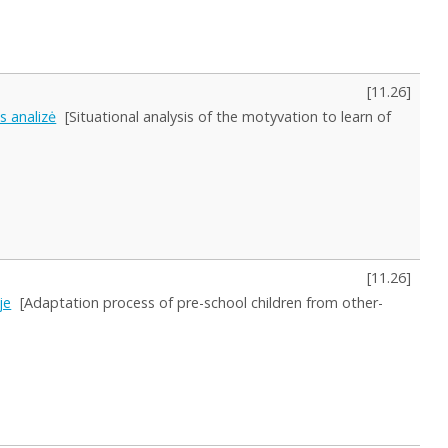
[
11.26
]
s analizė
[Situational analysis of the motyvation to learn of
[
11.26
]
je
[Adaptation process of pre-school children from other-