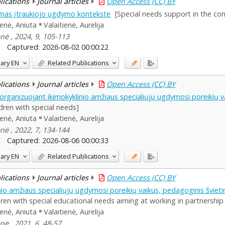
blications
Journal articles
Open Access (CC) BY
kimas įtraukiojo ugdymo kontekste
[Special needs support in the con
enė, Aniuta
Valaitienė, Aurelija
nė , 2024, 9, 105-113
Captured:
2026-08-02 00:00:22
ary
EN
Related Publications
blications
Journal articles
Open Access (CC) BY
organizuojant ikimokyklinio amžiaus specialiųjų ugdymosi poreikių v
dren with special needs]
enė, Aniuta
Valaitienė, Aurelija
nė , 2022, 7, 134-144
Captured:
2026-08-06 00:00:33
ary
EN
Related Publications
blications
Journal articles
Open Access (CC) BY
nio amžiaus specialiųjų ugdymosi poreikių vaikus, pedagoginis šviet
dren with special educational needs aiming at working in partnership
enė, Aniuta
Valaitienė, Aurelija
nė , 2021, 6, 48-57