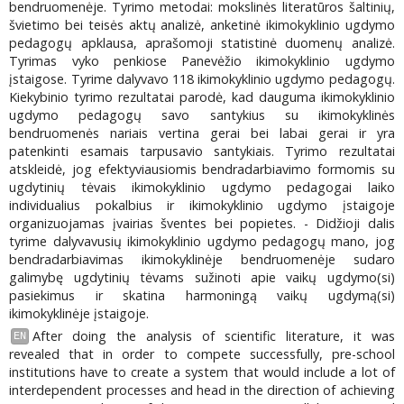
bendruomenėje. Tyrimo metodai: mokslinės literatūros šaltinių,
švietimo bei teisės aktų analizė, anketinė ikimokyklinio ugdymo
pedagogų apklausa, aprašomoji statistinė duomenų analizė.
Tyrimas vyko penkiose Panevėžio ikimokyklinio ugdymo
įstaigose. Tyrime dalyvavo 118 ikimokyklinio ugdymo pedagogų.
Kiekybinio tyrimo rezultatai parodė, kad dauguma ikimokyklinio
ugdymo pedagogų savo santykius su ikimokyklinės
bendruomenės nariais vertina gerai bei labai gerai ir yra
patenkinti esamais tarpusavio santykiais. Tyrimo rezultatai
atskleidė, jog efektyviausiomis bendradarbiavimo formomis su
ugdytinių tėvais ikimokyklinio ugdymo pedagogai laiko
individualius pokalbius ir ikimokyklinio ugdymo įstaigoje
organizuojamas įvairias šventes bei popietes. - Didžioji dalis
tyrime dalyvavusių ikimokyklinio ugdymo pedagogų mano, jog
bendradarbiavimas ikimokyklinėje bendruomenėje sudaro
galimybę ugdytinių tėvams sužinoti apie vaikų ugdymo(si)
pasiekimus ir skatina harmoningą vaikų ugdymą(si)
ikimokyklinėje įstaigoje.
After doing the analysis of scientific literature, it was
EN
revealed that in order to compete successfully, pre-school
institutions have to create a system that would include a lot of
interdependent processes and head in the direction of achieving