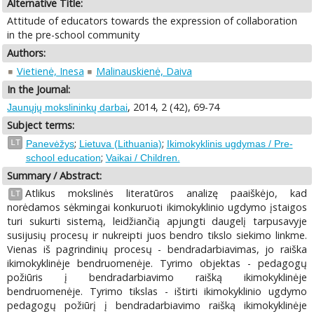
Alternative Title:
Attitude of educators towards the expression of collaboration
in the pre-school community
Authors:
Vietienė, Inesa
Malinauskienė, Daiva
In the Journal:
, 2014, 2 (42), 69-74
Jaunųjų mokslininkų darbai
Subject terms:
;
;
LT
Panevėžys
Lietuva (Lithuania)
Ikimokyklinis ugdymas / Pre-
;
school education
Vaikai / Children.
Summary / Abstract:
Atlikus mokslinės literatūros analizę paaiškėjo, kad
LT
norėdamos sėkmingai konkuruoti ikimokyklinio ugdymo įstaigos
turi sukurti sistemą, leidžiančią apjungti daugelį tarpusavyje
susijusių procesų ir nukreipti juos bendro tikslo siekimo linkme.
Vienas iš pagrindinių procesų - bendradarbiavimas, jo raiška
ikimokyklinėje bendruomenėje. Tyrimo objektas - pedagogų
požiūris į bendradarbiavimo raišką ikimokyklinėje
bendruomenėje. Tyrimo tikslas - ištirti ikimokyklinio ugdymo
pedagogų požiūrį į bendradarbiavimo raišką ikimokyklinėje