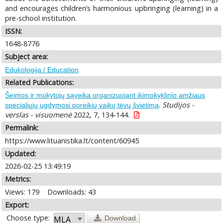
and encourages children’s harmonious upbringing (learning) in a
pre-school institution.
ISSN:
1648-8776
Subject area:
Edukologija / Education
Related Publications:
Šeimos ir mokytojų sąveika organizuojant ikimokyklinio amžiaus
.
Studijos -
specialiųjų ugdymosi poreikių vaikų tėvų švietimą
verslas - visuomenė
2022, 7, 134-144.
Permalink:
https://www.lituanistika.lt/content/60945
Updated:
2026-02-25 13:49:19
Metrics:
Views: 179
Downloads: 43
Export:
Choose type:
Download