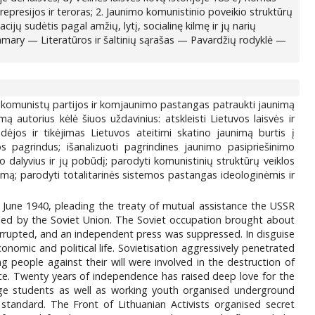
epresijos ir teroras; 2. Jaunimo komunistinio poveikio struktūrų
ijų sudėtis pagal amžių, lytį, socialinę kilmę ir jų narių
mary — Literatūros ir šaltinių sąrašas — Pavardžių rodyklė —
sti komunistų partijos ir komjaunimo pastangas patraukti jaunimą
 autorius kėlė šiuos uždavinius: atskleisti Lietuvos laisvės ir
dėjos ir tikėjimas Lietuvos ateitimi skatino jaunimą burtis į
os pagrindus; išanalizuoti pagrindines jaunimo pasipriešinimo
o dalyvius ir jų pobūdį; parodyti komunistinių struktūrų veiklos
imą; parodyti totalitarinės sistemos pastangas ideologinėmis ir
15 June 1940, pleading the treaty of mutual assistance the USSR
pied by the Soviet Union. The Soviet occupation brought about
 interrupted, and an independent press was suppressed. In disguise
onomic and political life. Sovietisation aggressively penetrated
people against their will were involved in the destruction of
nce. Twenty years of independence has raised deep love for the
lege students as well as working youth organised underground
standard. The Front of Lithuanian Activists organised secret