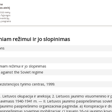
niam režimui ir jo slopinimas
ons
niam režimui ir jo slopinimas
 against the Soviet regime
rezistencijos tyrimo centras, 1999.
1. Lietuvos okupacija ir aneksija; 2. Lietuvos jaunimo visuomeninio i
mavimasis 1940-1941 m. — II. Lietuvos jaunimo pasipriešinimas sovieti
 Jaunimo pasipriešinimo organizaciniai pagrindai. a) Konspiracija ir d
sipriešinimas sovietinei mobilizacijai; c) Vasario 16-oji jaunimo kovo