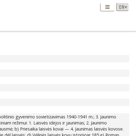
r politinio gyvenimo sovietizavimas 1940-1941 m.; 3. Jaunimo
niam režimui: 1. Laisvės idėjos ir jaunimas; 2. Jaunimo
rausmė; b) Priesaika laisvės kovai — 4. Jaunimas laisvės kovose.
je dėl laisvės; d) Vėlinės laisvės kovų istorijoje 185 e) Romas