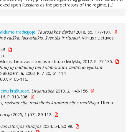
oked upon Russians as the perpetrators of the regime. [...].
maldumo tradicijoje
.
Tautosakos darbai
2018, 55, 177-197.
nė raiška: laisvalaikis, šventės ir ritualai.
Vilnius : Lietuvos
146.
 p.
Vilnius: Lietuvos istorijos instituto leidykla, 2012. P. 77-135.
etinių jų padalinių bei kolaborantų vaidmuo vykdant
ro akademija, 2003. P. 7-20, 61-114.
 2007. P. 65-116.
-Seinų kraštuose
.
Lituanistica
2019, 2, 140-156.
016. P. 313-336.
as, rezistencija: mokslinės konferencijos medžiaga.
Utena:
encija
2025, 1 (57), 89-112.
vos istorijos studijos
2024, 54, 80-98.