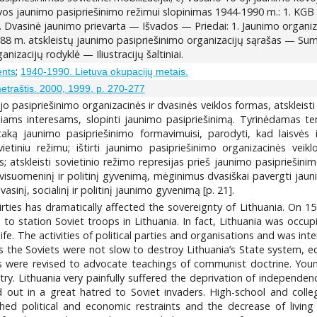
uvos jaunimo pasipriešinimo režimui slopinimas 1944-1990 m.: 1. KGB r
4. Dvasinė jaunimo prievarta — Išvados — Priedai: 1. Jaunimo organizac
88 m. atskleistų jaunimo pasipriešinimo organizacijų sąrašas — Sum
izacijų rodyklė — Iliustracijų šaltiniai.
;
ents
1940-1990. Lietuva okupacijų metais.
metraštis. 2000, 1999, p. 270-277
iojo pasipriešinimo organizacinės ir dvasinės veiklos formas, atsklei
iams interesams, slopinti jaunimo pasipriešinimą. Tyrinėdamas temą
taką jaunimo pasipriešinimo formavimuisi, parodyti, kad laisvės i
ietiniu režimu; ištirti jaunimo pasipriešinimo organizacinės veikl
 atskleisti sovietinio režimo represijas prieš jaunimo pasipriešinim
 visuomeninį ir politinį gyvenimą, mėginimus dvasiškai pavergti jaun
sinį, socialinį ir politinį jaunimo gyvenimą [p. 21].
hirties has dramatically affected the sovereignty of Lithuania. On 
to station Soviet troops in Lithuania. In fact, Lithuania was occu
l life. The activities of political parties and organisations and was
s the Soviets were not slow to destroy Lithuania’s State system, ec
s were revised to advocate teachings of communist doctrine. Young 
ry. Lithuania very painfully suffered the deprivation of independe
ed out in a great hatred to Soviet invaders. High-school and col
ed political and economic restraints and the decrease of living 