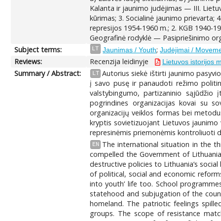
Kalanta ir jaunimo judėjimas — III. Liet
kūrimas; 3. Socialinė jaunimo prievarta; 
represijos 1954-1960 m.; 2. KGB 1940-19
Geografinė rodyklė — Pasipriešinimo organ
Subject terms:
;
LT
Jaunimas / Youth
Judėjimai / Movem
Reviews:
Recenzija leidinyje
Lietuvos istorijos 
Summary / Abstract:
Autorius siekė ištirti jaunimo pasyv
LT
į savo pusę ir panaudoti režimo politin
valstybingumo, partizaninio sąjūdžio į
pogrindines organizacijas kovai su sov
organizacijų veiklos formas bei metodus;
kryptis sovietizuojant Lietuvos jaunimo
represinėmis priemonėmis kontroliuoti dva
The international situation in the t
EN
compelled the Government of Lithuania 
destructive policies to Lithuania’s socia
of political, social and economic reform
into youth’ life too. School programme
statehood and subjugation of the count
homeland. The patriotic feelings spill
groups. The scope of resistance match