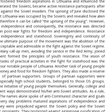
 fostered freedom aspirations in Lithuania and influenced the
rated the Soviets, became active resistance participants after
ainst the Soviet invaders. The uprising of June disclosed the
at Lithuania was occupied by the Soviets and revealed how alien
herefore it can be called “the uprising of the young”. However,
f independence and consequently, the resistance was directed
d in post-war fights for freedom and independence. Resistance
r independence and statehood. Sovereignty and continuity of
the ultimate purpose of the movement was the abolition of the
eptable and admissible in the fight against the Soviet regime.
Many call-up men, avoiding the service in the Red Army, joined
ent formed the principles of youth resistance. The vision of
asks of practical activities in the fight for statehood was the
our notable people of Lithuania. Another task of young people
 money and food for freedom fighters. They also made a reserve
s of partisan supporters. Groups of partisan supporters were
specially high school students, belonged to those OS groups.
initiative of young people themselves. Generally, college and
rent ways demonstrated his/her anti-Soviet attitudes. As a rule,
. The names alone spoke of anti-Communist character and goals
h every day problems matured aspirations of independence and
They were prejudiced against the Soviet policy and the Soviet
 prosperity. They protested against aggressive russification of