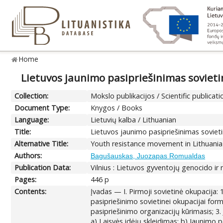
Home
Lietuvos jaunimo pasipriešinimas sovieti
Collection:
Mokslo publikacijos / Scientific publicati
Document Type:
Knygos / Books
Language:
Lietuvių kalba / Lithuanian
Title:
Lietuvos jaunimo pasipriešinimas sovieti
Alternative Title:
Youth resistance movement in Lithuania
Authors:
Bagušauskas, Juozapas Romualdas
Publication Data:
Vilnius : Lietuvos gyventojų genocido ir 
Pages:
446 p
Contents:
Įvadas — I. Pirmoji sovietinė okupacija: 
pasipriešinimo sovietinei okupacijai for
pasipriešinimo organizacijų kūrimasis; 3.
a) Laisvės idėjų skleidimas; b) Jaunimo pa