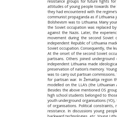
resistance groups for future fights fo
attitudes of young people towards the S
they had encountered with the regime’s
communist propaganda as if Lithuania jo
Bolshevism was to Lithuania. Many young
the Soviet occupation was replaced by
against the Nazis. Later, the experien
movement during the second Soviet oc
independent Republic of Lithuania made
Soviet occupation. Consequently, the l
At the onset of the second Soviet occu
partisans. Others joined underground o
independent Lithuania made ideological 
preservation of nation’s memory. Young
was to carry out partisan commissions.
for partisan war. In Žemaitija region 
modelled on the LLA’s (the Lithuanian
Besides the above mentioned OS groups,
high school students belonged to those g
youth underground organisations (YO), 
of organisations. Political constrain
resistance. In discussions young peopl
backward technologies, etc. Young Lithu