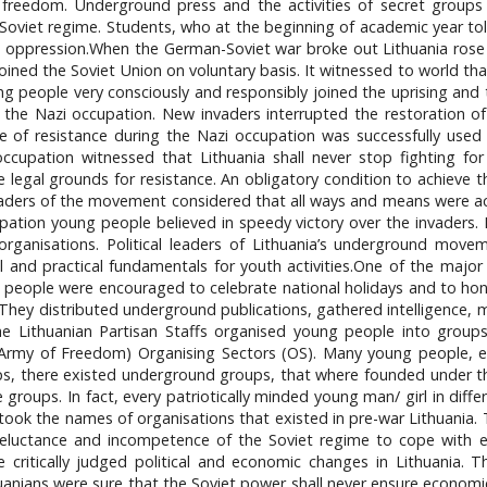
r freedom. Underground press and the activities of secret groups
oviet regime. Students, who at the beginning of academic year tole
 oppression.When the German-Soviet war broke out Lithuania rose ag
ined the Soviet Union on voluntary basis. It witnessed to world th
 people very consciously and responsibly joined the uprising and t
 the Nazi occupation. New invaders interrupted the restoration o
ce of resistance during the Nazi occupation was successfully use
cupation witnessed that Lithuania shall never stop fighting fo
 legal grounds for resistance. An obligatory condition to achieve 
eaders of the movement considered that all ways and means were acc
pation young people believed in speedy victory over the invaders. 
rganisations. Political leaders of Lithuania’s underground movem
and practical fundamentals for youth activities.One of the major t
 people were encouraged to celebrate national holidays and to hon
 They distributed underground publications, gathered intelligence,
the Lithuanian Partisan Staffs organised young people into group
 Army of Freedom) Organising Sectors (OS). Many young people, e
 there existed underground groups, that where founded under the 
roups. In fact, every patriotically minded young man/ girl in diffe
took the names of organisations that existed in pre-war Lithuania
ts, reluctance and incompetence of the Soviet regime to cope wit
e critically judged political and economic changes in Lithuania. 
anians were sure that the Soviet power shall never ensure economic