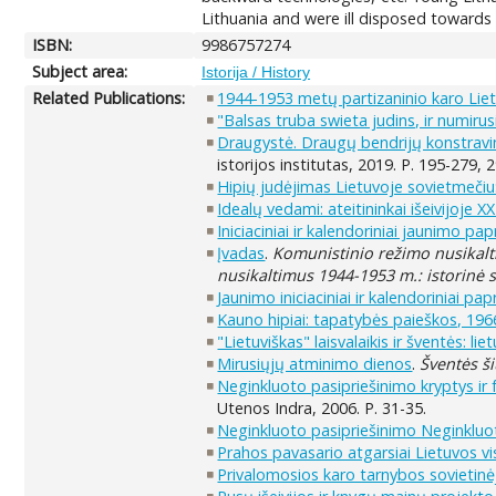
Lithuania and were ill disposed towards 
ISBN:
9986757274
Subject area:
Istorija / History
Related Publications:
1944-1953 metų partizaninio karo Lietu
"Balsas truba swieta judins, ir numiru
Draugystė. Draugų bendrijų konstrav
istorijos institutas, 2019. P. 195-279, 
Hipių judėjimas Lietuvoje sovietmečiu
Idealų vedami: ateitininkai išeivijoje 
Iniciaciniai ir kalendoriniai jaunimo pap
Įvadas
.
Komunistinio režimo nusikalti
nusikaltimus 1944-1953 m.: istorinė s
Jaunimo iniciaciniai ir kalendoriniai pap
Kauno hipiai: tapatybės paieškos, 196
"Lietuviškas" laisvalaikis ir šventės: 
Mirusiųjų atminimo dienos
.
Šventės ši
Neginkluoto pasipriešinimo kryptys ir
Utenos Indra, 2006. P. 31-35.
Neginkluoto pasipriešinimo Neginkluot
Prahos pavasario atgarsiai Lietuvos 
Privalomosios karo tarnybos sovietinė