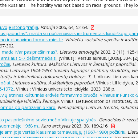
the Russians. The hostility was not based on racial grounds. They lo
voje istoriografija
.
Istorija
2006, 64, 52-64.
sius pabudins": malda su pučiamaisiais instrumentais liaudiškojo pa
imo ir planavimo formos mieste
.
Vilniečių socialinė sąveika ir kultūri
297-302.
: mada ir/ar pasipriešinimas?
.
Lietuvos etnologija
2002, 2 (11), 125-
XX amžiaus 5-7 dešimtmečiais.
. [Vilnius] : Versus aureus, [2008]. 334, [2]
ročiai
.
Lietuvos kultūra. Mažosios Lietuvos ir Žemaitijos papročiai.
mai Lietuvoje 1944-1953: Sovietų Sąjungos politinių struktūrų, vi
tudija ir faksimilinių dokumentų rinkinys. T. 1.
Vilnius: Lietuvos ka
ročiai
.
Lietuvos kultūra. Aukštaitijos papročiai.
Vilnius : LII leidykla,
6-1972.
. Vilnius : Vilniaus universiteto leidykla, 2023. 288 p.
lietuvių etninės kultūrinės erdvės formavimo bruožai Vilniaus ir Punsko
uolaikinėje vilniečių šeimoje.
Vilnius: Lietuvos istorijos institutas, 2
 formos po partizaninio karo
.
Nenugalėtoji Lietuva: tremtis, sukilim
o pasipriešinimo sovietmečio Vilniuje ypatybės.
.
Genocidas ir rezist
visuomenėje 1968 m.
.
Karo archyvas
2023, 38, 189-216.
je armijoje vertės klausimas tarnavusiųjų (1967-1990) požiūriu
.
Lietu