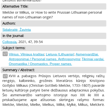
Lietuvos asmenvardžius?
Alternative Title:
Mielcke or Milkus, or How to write Prussian Lithuanian personal
names of non-Lithuanian origin?
Authors:
Sidabraitė, Žavinta
In the Journal:
, 2021, 47, 39-54
Colloquia
Subject terms:
;
;
LT
Vilnius. Vilniaus kraštas
Lietuva (Lithuania)
Asmenvardžiai.
;
Antroponimai / Personal names. Anthroponyms
Tikriniai vardai.
Onomastika / Onomastics. Proper names.
Summary / Abstract:
XVIII a. pabaigos Prūsijos Lietuvos vertėjo, religinių raštų
LT
rengėjo, kalbininko, grožinės literatūros kūrėjo Kristijono
Gotlybo Milkaus (Christian Gottlieb Mielcke, 1733–1807) pavardė
lietuvių kultūroje patyrė bene didžiausius adaptacinius pokyčius.
Šio asmenvardžio vartojimo istorijoje nuo XIX iki XXI a.
priskaičiuojame apie aštuonias skirtingas rašymo formas:
Mielcke, Mielckė, Mielke, Mielkus, Milkė, Mylkė, Milkus, Mielcke’ė.