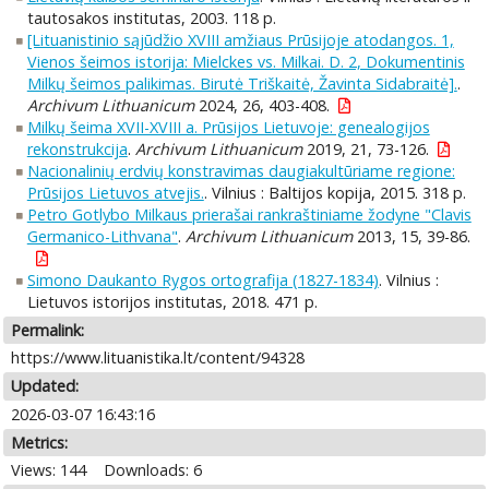
tautosakos institutas, 2003. 118 p.
[Lituanistinio sąjūdžio XVIII amžiaus Prūsijoje atodangos. 1,
Vienos šeimos istorija: Mielckes vs. Milkai. D. 2, Dokumentinis
Milkų šeimos palikimas. Birutė Triškaitė, Žavinta Sidabraitė].
.
Archivum Lithuanicum
2024, 26, 403-408.
Milkų šeima XVII-XVIII a. Prūsijos Lietuvoje: genealogijos
rekonstrukcija
.
Archivum Lithuanicum
2019, 21, 73-126.
Nacionalinių erdvių konstravimas daugiakultūriame regione:
Prūsijos Lietuvos atvejis.
. Vilnius : Baltijos kopija, 2015. 318 p.
Petro Gotlybo Milkaus prierašai rankraštiniame žodyne "Clavis
Germanico-Lithvana"
.
Archivum Lithuanicum
2013, 15, 39-86.
Simono Daukanto Rygos ortografija (1827-1834)
. Vilnius :
Lietuvos istorijos institutas, 2018. 471 p.
Permalink:
https://www.lituanistika.lt/content/94328
Updated:
2026-03-07 16:43:16
Metrics:
Views: 144
Downloads: 6