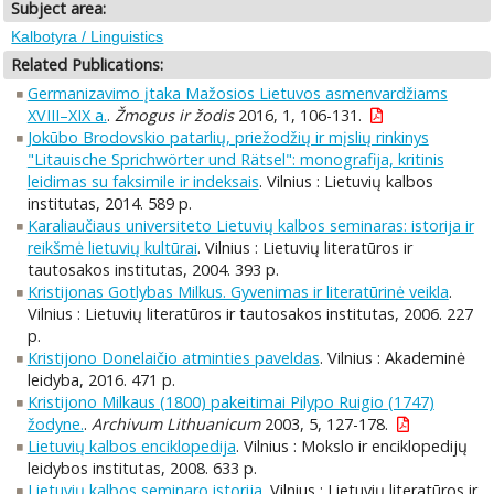
Subject area:
Kalbotyra / Linguistics
Related Publications:
Germanizavimo įtaka Mažosios Lietuvos asmenvardžiams
XVIII–XIX a.
.
Žmogus ir žodis
2016, 1, 106-131.
Jokūbo Brodovskio patarlių, priežodžių ir mįslių rinkinys
"Litauische Sprichwörter und Rätsel": monografija, kritinis
leidimas su faksimile ir indeksais
. Vilnius : Lietuvių kalbos
institutas, 2014. 589 p.
Karaliaučiaus universiteto Lietuvių kalbos seminaras: istorija ir
reikšmė lietuvių kultūrai
. Vilnius : Lietuvių literatūros ir
tautosakos institutas, 2004. 393 p.
Kristijonas Gotlybas Milkus. Gyvenimas ir literatūrinė veikla
.
Vilnius : Lietuvių literatūros ir tautosakos institutas, 2006. 227
p.
Kristijono Donelaičio atminties paveldas
. Vilnius : Akademinė
leidyba, 2016. 471 p.
Kristijono Milkaus (1800) pakeitimai Pilypo Ruigio (1747)
žodyne.
.
Archivum Lithuanicum
2003, 5, 127-178.
Lietuvių kalbos enciklopedija
. Vilnius : Mokslo ir enciklopedijų
leidybos institutas, 2008. 633 p.
Lietuvių kalbos seminaro istorija
. Vilnius : Lietuvių literatūros ir