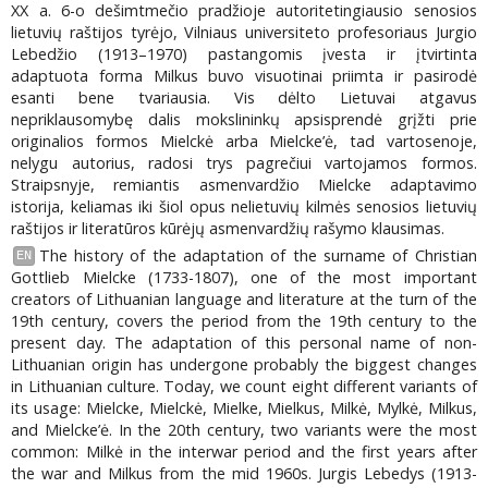
XX a. 6-o dešimtmečio pradžioje autoritetingiausio senosios
lietuvių raštijos tyrėjo, Vilniaus universiteto profesoriaus Jurgio
Lebedžio (1913–1970) pastangomis įvesta ir įtvirtinta
adaptuota forma Milkus buvo visuotinai priimta ir pasirodė
esanti bene tvariausia. Vis dėlto Lietuvai atgavus
nepriklausomybę dalis mokslininkų apsisprendė grįžti prie
originalios formos Mielckė arba Mielcke’ė, tad vartosenoje,
nelygu autorius, radosi trys pagrečiui vartojamos formos.
Straipsnyje, remiantis asmenvardžio Mielcke adaptavimo
istorija, keliamas iki šiol opus nelietuvių kilmės senosios lietuvių
raštijos ir literatūros kūrėjų asmenvardžių rašymo klausimas.
The history of the adaptation of the surname of Christian
EN
Gottlieb Mielcke (1733-1807), one of the most important
creators of Lithuanian language and literature at the turn of the
19th century, covers the period from the 19th century to the
present day. The adaptation of this personal name of non-
Lithuanian origin has undergone probably the biggest changes
in Lithuanian culture. Today, we count eight different variants of
its usage: Mielcke, Mielckė, Mielke, Mielkus, Milkė, Mylkė, Milkus,
and Mielcke’ė. In the 20th century, two variants were the most
common: Milkė in the interwar period and the first years after
the war and Milkus from the mid 1960s. Jurgis Lebedys (1913-