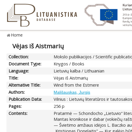
Home
Vėjas iš Aistmarių
Collection:
Mokslo publikacijos / Scientific publicati
Document Type:
Knygos / Books
Language:
Lietuvių kalba / Lithuanian
Title:
Vėjas iš Aistmarių
Alternative Title:
Wind from the Estmere
Authors:
Mališauskas, Jurgis
Publication Data:
Vilnius : Lietuvių literatūros ir tautosako
Pages:
256 p
Contents:
Pratarmė — Schondocho „Lietuvio“ literat
Mantas kronikose ir dabar (vokiečių raš
— Švietimo amžiaus idėjos L. Baczko au
„Kristijonas Donelaitis“ — Kur galėjo būt