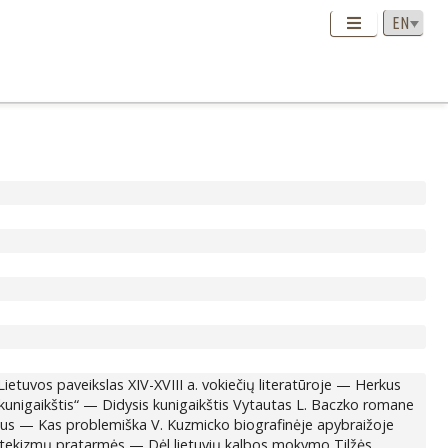
etuvos paveikslas XIV-XVIII a. vokiečių literatūroje — Herkus
 kunigaikštis“ — Didysis kunigaikštis Vytautas L. Baczko romane
us — Kas problemiška V. Kuzmicko biografinėje apybraižoje
ių katekizmų pratarmės — Dėl lietuvių kalbos mokymo Tilžės