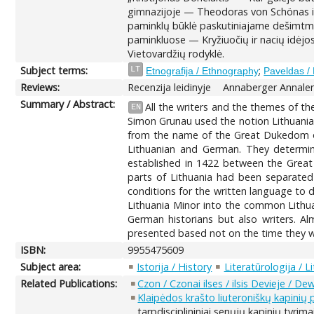
gimnazijoje — Theodoras von Schönas ir 
paminklų būklė paskutiniajame dešimtmet
paminkluose — Kryžiuočių ir nacių id
Vietovardžių rodyklė.
Subject terms:
;
LT
Etnografija / Ethnography
Paveldas /
Reviews:
Recenzija leidinyje
Annaberger Annalen 
Summary / Abstract:
All the writers and the themes of th
EN
Simon Grunau used the notion Lithuania
from the name of the Great Dukedom of 
Lithuanian and German. They determine
established in 1422 between the Grea
parts of Lithuania had been separated 
conditions for the written language to d
Lithuania Minor into the common Lithua
German historians but also writers. Al
presented based not on the time they wer
ISBN:
9955475609
Subject area:
Istorija / History
Literatūrologija / L
Related Publications:
Czon / Czonai ilses / ilsis Devieje / De
Klaipėdos krašto liuteroniškų kapinių pa
tarpdisciplininiai senųjų kapinių tyrima