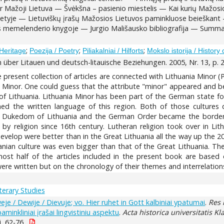
Mažoji Lietuva — Švėkšna – pasienio miestelis — Kai kurių Mažosio
yje — Lietuviškų įrašų Mažosios Lietuvos paminkluose beieškant — Lie
ėjos memelenderio knygoje — Jurgio Mališausko bibliografija — S
;
;
;
 Heritage
Poezija / Poetry
Piliakalniai / Hilforts
Mokslo istorija / History 
über Litauen und deutsch-litauische Beziehungen. 2005, Nr. 13, p. 
e present collection of articles are connected with Lithuania Minor 
 Minor. One could guess that the attribute "minor" appeared and be
Lithuania. Lithuania Minor has been part of the German state for
d the written language of this region. Both of those cultures d
t Dukedom of Lithuania and the German Order became the borderl
by religion since 16th century. Lutheran religion took over in Li
evelop were better than in the Great Lithuania all the way up the 20t
nian culture was even bigger than that of the Great Lithuania. The
most half of the articles included in the present book are based 
e written but on the chronology of their themes and interrelations. 
iterary Studies
weje / Dewije / Dievuje; vo. Hier ruhet in Gott kalbiniai ypatumai
.
Res 
minkliniai įrašai lingvistiniu aspektu
.
Acta historica universitatis K
i, 62-76.