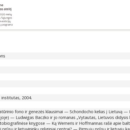
ons
s institutas, 2004.
ūrinio fono ir genezės klausimai — Schondocho kelias į Lietuvą — Li
tijoje) — Ludwigas Baczko ir jo romanas „Vytautas, Lietuvos didysis
tobiografinėse knygose — Ką Werneris ir Hoffmannas rašė apie balt
i prūsų ir lietuvininkų religiniai centrai? — Pirmųjų prūsų ir lietuv