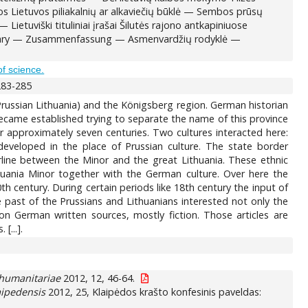
s Lietuvos piliakalnių ar alkaviečių būklė — Sembos prūsų
tuviški tituliniai įrašai Šilutės rajono antkapiniuose
ummary — Zusammenfassung — Asmenvardžių rodyklė —
of science.
283-285
(Prussian Lithuania) and the Königsberg region. German historian
came established trying to separate the name of this province
 approximately seven centuries. Two cultures interacted here:
eveloped in the place of Prussian culture. The state border
ine between the Minor and the great Lithuania. These ethnic
thuania Minor together with the German culture. Over here the
h century. During certain periods like 18th century the input of
 past of the Prussians and Lithuanians interested not only the
on German written sources, mostly fiction. Those articles are
[...].
humanitariae
2012, 12, 46-64.
laipedensis
2012, 25, Klaipėdos krašto konfesinis paveldas: