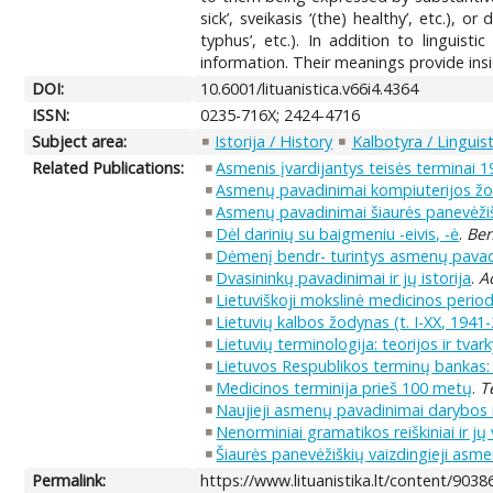
sick’, sveikasis ‘(the) healthy’, etc.), 
typhus’, etc.). In addition to linguis
information. Their meanings provide insig
DOI:
10.6001/lituanistica.v66i4.4364
ISSN:
0235-716X; 2424-4716
Subject area:
Istorija / History
Kalbotyra / Linguist
Related Publications:
Asmenis įvardijantys teisės terminai
Asmenų pavadinimai kompiuterijos ž
Asmenų pavadinimai šiaurės panevėži
Dėl darinių su baigmeniu -eivis, -ė
.
Ben
Dėmenį bendr- turintys asmenų pavadi
Dvasininkų pavadinimai ir jų istorija
.
A
Lietuviškoji mokslinė medicinos perio
Lietuvių kalbos žodynas (t. I-XX, 1941-
Lietuvių terminologija: teorijos ir tv
Lietuvos Respublikos terminų bankas
Medicinos terminija prieš 100 metų
.
T
Naujieji asmenų pavadinimai darybos 
Nenorminiai gramatikos reiškiniai ir j
Šiaurės panevėžiškių vaizdingieji asm
Permalink:
https://www.lituanistika.lt/content/9038