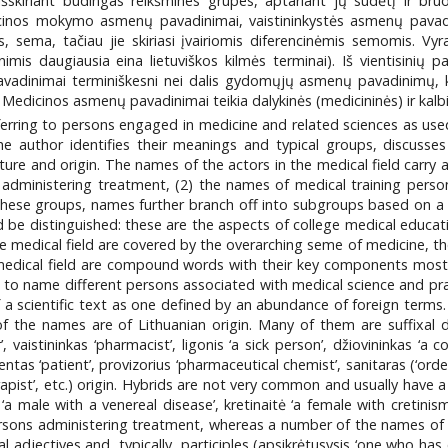
išskiriant būdingas reikšmines grupes, aptariant jų sudėtį ir bruo
cinos mokymo asmenų pavadinimai, vaistininkystės asmenų pavad
s, sema, tačiau jie skiriasi įvairiomis diferencinėmis semomis. V
is daugiausia eina lietuviškos kilmės terminai). Iš vientisinių pav
vadinimai terminiškesni nei dalis gydomųjų asmenų pavadinimų, kuri
Medicinos asmenų pavadinimai teikia dalykinės (medicininės) ir kalbi
ferring to persons engaged in medicine and related sciences as use
e author identifies their meanings and typical groups, discusses
ure and origin. The names of the actors in the medical field carry a 
 administering treatment, (2) the names of medical training pers
ese groups, names further branch off into subgroups based on a set o
 be distinguished: these are the aspects of college medical educati
e medical field are covered by the overarching seme of medicine, they
 medical field are compound words with their key components mostly
o name different persons associated with medical science and prac
a scientific text as one defined by an abundance of foreign terms.
f the names are of Lithuanian origin. Many of them are suffixal de
ter’, vaistininkas ‘pharmacist’, ligonis ‘a sick person’, džiovininka
entas ‘patient’, provizorius ‘pharmaceutical chemist’, sanitaras (‘orde
erapist’, etc.) origin. Hybrids are not very common and usually have 
 ‘a male with a venereal disease’, kretinaitė ‘a female with cretinis
rsons administering treatment, whereas a number of the names of 
djectives and, typically, participles (apsikrėtusysis ‘one who has ca