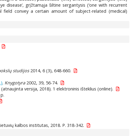
eye disease’, grįžtamąja šiltine sergantysis (‘one with recurrent
al field convey a certain amount of subject-related (medical)
mokslų studijos
2014, 6 (3), 648-660.
.)
.
Knygotyra
2002, 39, 56-74.
 (atnaujinta versija, 2018). 1 elektroninis išteklius (online).
 p.
Lietuvių kalbos institutas, 2018. P. 318-342.