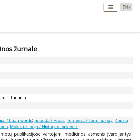
nos žurnale
ent Lithuania
;
;
;
niai / Loan words
Spauda / Press
Terminija / Terminology
Žodžių
;
ames
Mokslo istorija / History of science.
o metų publikacijose vartojami medicinos asmenis įvardijantys