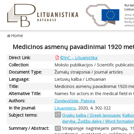
Home
Medicinos asmenų pavadinimai 1920 met
Direct Link:
©InC – Lituanistika
Collection:
Mokslo publikacijos / Scientific publicati
Document Type:
Žurnalų straipsniai / Journal articles
Language:
Lietuvių kalba / Lithuanian
Title:
Medicinos asmenų pavadinimai 1920 me
Alternative Title:
Names for actors in the medical field in
Authors:
Zemlevičiūtė, Palmira
In the Journal:
, 2020, 4, 302-322
Lituanistica
Subject terms:
;
LT
Graikų kalba / Greek language
Kalbos
daryba. Žodžio dalys / Word formation
Summary / Abstract:
Straipsnyje nagrinėjami pirmųjų, 1
LT