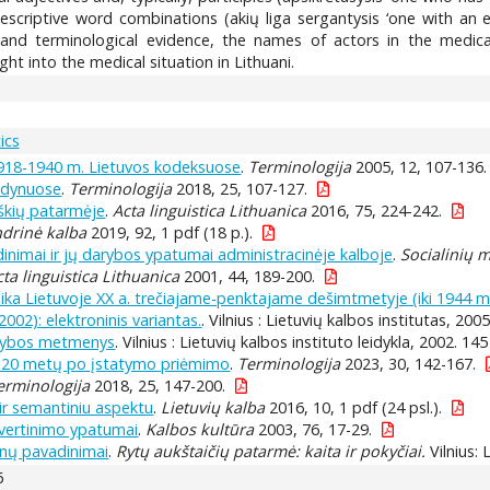
or descriptive word combinations (akių liga sergantysis ‘one with an 
tic and terminological evidence, the names of actors in the medic
ht into the medical situation in Lithuani.
ics
 1918-1940 m. Lietuvos kodeksuose
.
Terminologija
2005, 12, 107-136.
odynuose
.
Terminologija
2018, 25, 107-127.
škių patarmėje
.
Acta linguistica Lithuanica
2016, 75, 224-242.
drinė kalba
2019, 92, 1 pdf (18 p.).
nimai ir jų darybos ypatumai administracinėje kalboje
.
Socialinių 
cta linguistica Lithuanica
2001, 44, 189-200.
dika Lietuvoje XX a. trečiajame-penktajame dešimtmetyje (iki 1944 m
2002): elektroninis variantas.
. Vilnius : Lietuvių kalbos institutas, 2005
arkybos metmenys
. Vilnius : Lietuvių kalbos instituto leidykla, 2002. 145
: 20 metų po įstatymo priėmimo
.
Terminologija
2023, 30, 142-167.
erminologija
2018, 25, 147-200.
ir semantiniu aspektu
.
Lietuvių kalba
2016, 10, 1 pdf (24 psl.).
ų vertinimo ypatumai
.
Kalbos kultūra
2003, 76, 17-29.
enų pavadinimai
.
Rytų aukštaičių patarmė: kaita ir pokyčiai.
Vilnius: 
6