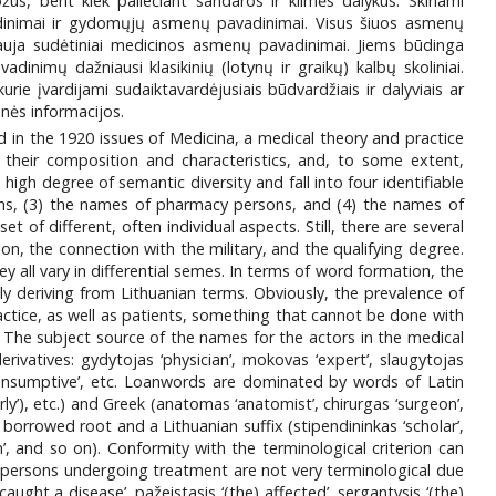
žus, bent kiek paliečiant sandaros ir kilmės dalykus. Skiriami
inimai ir gydomųjų asmenų pavadinimai. Visus šiuos asmenų
yrauja sudėtiniai medicinos asmenų pavadinimai. Jiems būdinga
adinimų dažniausi klasikinių (lotynų ir graikų) kalbų skoliniai.
e įvardijami sudaiktavardėjusiais būdvardžiais ir dalyviais ar
nės informacijos.
d in the 1920 issues of Medicina, a medical theory and practice
 their composition and characteristics, and, to some extent,
high degree of semantic diversity and fall into four identifiable
ons, (3) the names of pharmacy persons, and (4) the names of
f different, often individual aspects. Still, there are several
on, the connection with the military, and the qualifying degree.
 all vary in differential semes. In terms of word formation, the
 deriving from Lithuanian terms. Obviously, the prevalence of
tice, as well as patients, something that cannot be done with
 The subject source of the names for the actors in the medical
rivatives: gydytojas ‘physician’, mokovas ‘expert’, slaugytojas
s ‘a consumptive’, etc. Loanwords are dominated by words of Latin
rly’), etc.) and Greek (anatomas ‘anatomist’, chirurgas ‘surgeon’,
a borrowed root and a Lithuanian suffix (stipendininkas ‘scholar’,
m’, and so on). Conformity with the terminological criterion can
persons undergoing treatment are not very terminological due
ught a disease’, pažeistasis ‘(the) affected’, sergantysis ‘(the)