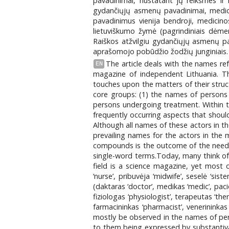
pavadinimai, nustatant jų reikšmes ir 
gydančiųjų asmenų pavadinimai, medi
pavadinimus vienija bendroji, medicino
lietuviškumo žymė (pagrindiniais dėmenim
Raiškos atžvilgiu gydančiųjų asmenų pa
aprašomojo pobūdžio žodžių junginiais. 
The article deals with the names re
EN
magazine of independent Lithuania. Th
touches upon the matters of their struct
core groups: (1) the names of persons
persons undergoing treatment. Within th
frequently occurring aspects that should
Although all names of these actors in th
prevailing names for the actors in the
compounds is the outcome of the need t
single-word terms.Today, many think of 
field is a science magazine, yet most o
‘nurse’, pribuvėja ‘midwife’, seselė ‘sis
(daktaras ‘doctor’, medikas ‘medic’, paci
fiziologas ‘physiologist’, terapeutas ‘th
farmacininkas ‘pharmacist’, venerininkas
mostly be observed in the names of pe
to them being expressed by substantival a