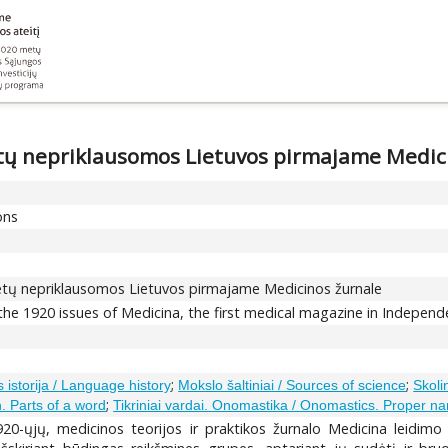
ų nepriklausomos Lietuvos pirmajame Medici
ons
tų nepriklausomos Lietuvos pirmajame Medicinos žurnale
 the 1920 issues of Medicina, the first medical magazine in Independ
;
;
 istorija / Language history
Mokslo šaltiniai / Sources of science
Skoli
;
. Parts of a word
Tikriniai vardai. Onomastika / Onomastics. Proper n
920-ųjų, medicinos teorijos ir praktikos žurnalo Medicina leidim