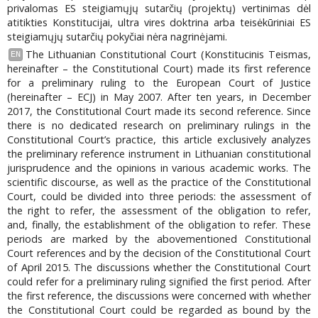
privalomas ES steigiamųjų sutarčių (projektų) vertinimas dėl
atitikties Konstitucijai, ultra vires doktrina arba teisėkūriniai ES
steigiamųjų sutarčių pokyčiai nėra nagrinėjami.
The Lithuanian Constitutional Court (Konstitucinis Teismas,
EN
hereinafter – the Constitutional Court) made its first reference
for a preliminary ruling to the European Court of Justice
(hereinafter – ECJ) in May 2007. After ten years, in December
2017, the Constitutional Court made its second reference. Since
there is no dedicated research on preliminary rulings in the
Constitutional Court’s practice, this article exclusively analyzes
the preliminary reference instrument in Lithuanian constitutional
jurisprudence and the opinions in various academic works. The
scientific discourse, as well as the practice of the Constitutional
Court, could be divided into three periods: the assessment of
the right to refer, the assessment of the obligation to refer,
and, finally, the establishment of the obligation to refer. These
periods are marked by the abovementioned Constitutional
Court references and by the decision of the Constitutional Court
of April 2015. The discussions whether the Constitutional Court
could refer for a preliminary ruling signified the first period. After
the first reference, the discussions were concerned with whether
the Constitutional Court could be regarded as bound by the