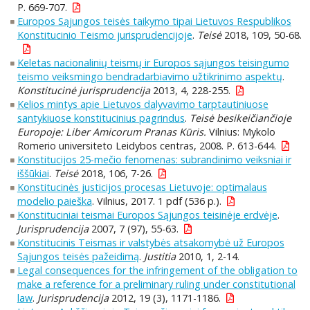
P. 669-707.
Europos Sąjungos teisės taikymo tipai Lietuvos Respublikos
Konstitucinio Teismo jurisprudencijoje
.
Teisė
2018, 109, 50-68.
Keletas nacionalinių teismų ir Europos sąjungos teisingumo
teismo veiksmingo bendradarbiavimo užtikrinimo aspektų
.
Konstitucinė jurisprudencija
2013, 4, 228-255.
Kelios mintys apie Lietuvos dalyvavimo tarptautiniuose
santykiuose konstitucinius pagrindus
.
Teisė besikeičiančioje
Europoje: Liber Amicorum Pranas Kūris.
Vilnius: Mykolo
Romerio universiteto Leidybos centras, 2008. P. 613-644.
Konstitucijos 25-mečio fenomenas: subrandinimo veiksniai ir
iššūkiai
.
Teisė
2018, 106, 7-26.
Konstitucinės justicijos procesas Lietuvoje: optimalaus
modelio paieška
. Vilnius, 2017. 1 pdf (536 p.).
Konstituciniai teismai Europos Sąjungos teisinėje erdvėje
.
Jurisprudencija
2007, 7 (97), 55-63.
Konstitucinis Teismas ir valstybės atsakomybė už Europos
Sąjungos teisės pažeidimą
.
Justitia
2010, 1, 2-14.
Legal consequences for the infringement of the obligation to
make a reference for a preliminary ruling under constitutional
law
.
Jurisprudencija
2012, 19 (3), 1171-1186.