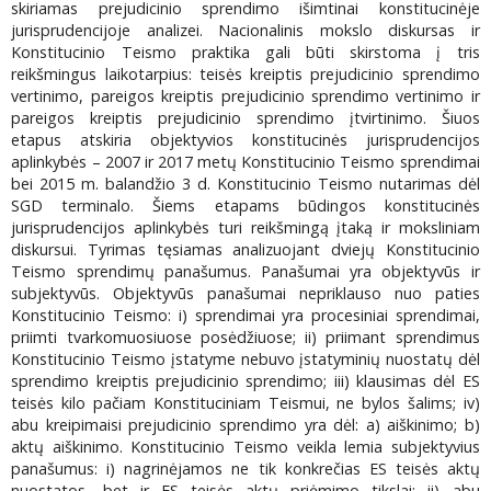
skiriamas prejudicinio sprendimo išimtinai konstitucinėje
jurisprudencijoje analizei. Nacionalinis mokslo diskursas ir
Konstitucinio Teismo praktika gali būti skirstoma į tris
reikšmingus laikotarpius: teisės kreiptis prejudicinio sprendimo
vertinimo, pareigos kreiptis prejudicinio sprendimo vertinimo ir
pareigos kreiptis prejudicinio sprendimo įtvirtinimo. Šiuos
etapus atskiria objektyvios konstitucinės jurisprudencijos
aplinkybės – 2007 ir 2017 metų Konstitucinio Teismo sprendimai
bei 2015 m. balandžio 3 d. Konstitucinio Teismo nutarimas dėl
SGD terminalo. Šiems etapams būdingos konstitucinės
jurisprudencijos aplinkybės turi reikšmingą įtaką ir moksliniam
diskursui. Tyrimas tęsiamas analizuojant dviejų Konstitucinio
Teismo sprendimų panašumus. Panašumai yra objektyvūs ir
subjektyvūs. Objektyvūs panašumai nepriklauso nuo paties
Konstitucinio Teismo: i) sprendimai yra procesiniai sprendimai,
priimti tvarkomuosiuose posėdžiuose; ii) priimant sprendimus
Konstitucinio Teismo įstatyme nebuvo įstatyminių nuostatų dėl
sprendimo kreiptis prejudicinio sprendimo; iii) klausimas dėl ES
teisės kilo pačiam Konstituciniam Teismui, ne bylos šalims; iv)
abu kreipimaisi prejudicinio sprendimo yra dėl: a) aiškinimo; b)
aktų aiškinimo. Konstitucinio Teismo veikla lemia subjektyvius
panašumus: i) nagrinėjamos ne tik konkrečias ES teisės aktų
nuostatos, bet ir ES teisės aktų priėmimo tikslai; ii) abu