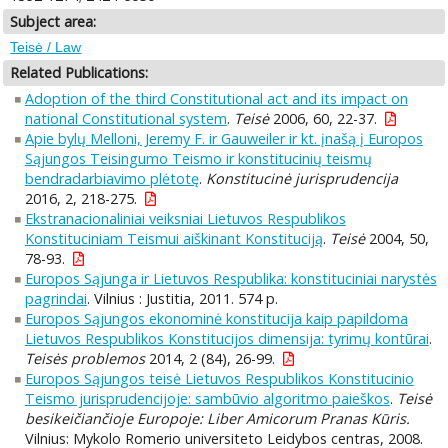
Subject area:
Teisė / Law
Related Publications:
Adoption of the third Constitutional act and its impact on
national Constitutional system
.
Teisė
2006, 60, 22-37.
Apie bylų Melloni, Jeremy F. ir Gauweiler ir kt. įnašą į Europos
Sąjungos Teisingumo Teismo ir konstitucinių teismų
bendradarbiavimo plėtotę
.
Konstitucinė jurisprudencija
2016, 2, 218-275.
Ekstranacionaliniai veiksniai Lietuvos Respublikos
Konstituciniam Teismui aiškinant Konstituciją
.
Teisė
2004, 50,
78-93.
Europos Sąjunga ir Lietuvos Respublika: konstituciniai narystės
pagrindai
. Vilnius : Justitia, 2011. 574 p.
Europos Sąjungos ekonominė konstitucija kaip papildoma
Lietuvos Respublikos Konstitucijos dimensija: tyrimų kontūrai
.
Teisės problemos
2014, 2 (84), 26-99.
Europos Sąjungos teisė Lietuvos Respublikos Konstitucinio
Teismo jurisprudencijoje: sambūvio algoritmo paieškos
.
Teisė
besikeičiančioje Europoje: Liber Amicorum Pranas Kūris.
Vilnius: Mykolo Romerio universiteto Leidybos centras, 2008.