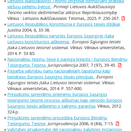
Lietuvos Aukščiausiojo Teismo žingsniai formuojant praktiką
viešųjų pirkimų bylose.
.
Pirmieji Lietuvos Aukščiausiojo
Teismo veiklos dešimtmečiai atkūrus Nepriklausomybę
Vilnius : Lietuvos Aukščiausiasis Teismas, 2025. P. 250-267.
Lietuvos Respublikos Konstitucija ir Europos teisės iššūkiai
.
Justitia
2004, 6, 33-38.
Lietuvos Respublikos narystės Europos Sąjungoje įtaka
Lietuvos konstitucijos aiškinimui.
.
Europos Sąjungos teisės
įtaka Lietuvos teisinei sistemai.
Vilnius: Vilniaus universitetas,
2014. P. 53-85.
Nacionalinių teismų teisė ir pareiga kreiptis į Europos Bendrijų
Teisingumo Teismą
.
Jurisprudencija
2007, 7 (97), 39-45.
Pagarba valstybių narių nacionaliniam tapatumui kaip
bendrasis Europos Sąjungos teisės principas.
.
Europos
Sąjungos teisės įtaka Lietuvos teisinei sistemai.
Vilnius:
Vilniaus universitetas, 2014. P. 557-600.
Prejudicinio sprendimo priėmimo Europos Sąjungos
teisingumo teisme proceso aiškumas kaip vienodo Europos
Sąjungos teisės aiškinimo ir taikymo garantija
. Vilnius, 2012.
324 p.
Prejudicinio sprendimo procedūra Europos Bendrijų
Teisingumo Teisme
.
Jurisprudencija
2006, 6 (84), 7-15.
Valstybės atsakomybė dėl nacionalinių galutinės instancijos