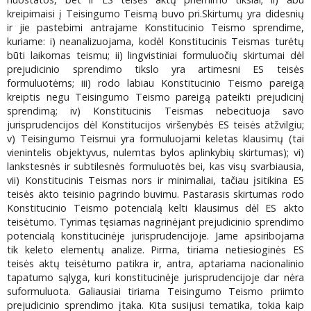
kreipimaisi į Teisingumo Teismą buvo pri.Skirtumų yra didesnių
ir jie pastebimi antrajame Konstitucinio Teismo sprendime,
kuriame: i) neanalizuojama, kodėl Konstitucinis Teismas turėtų
būti laikomas teismu; ii) lingvistiniai formuluočių skirtumai dėl
prejudicinio sprendimo tikslo yra artimesni ES teisės
formuluotėms; iii) rodo labiau Konstitucinio Teismo pareigą
kreiptis negu Teisingumo Teismo pareigą pateikti prejudicinį
sprendimą; iv) Konstitucinis Teismas nebecituoja savo
jurisprudencijos dėl Konstitucijos viršenybės ES teisės atžvilgiu;
v) Teisingumo Teismui yra formuluojami keletas klausimų (tai
vienintelis objektyvus, nulemtas bylos aplinkybių skirtumas); vi)
lankstesnės ir subtilesnės formuluotės bei, kas visų svarbiausia,
vii) Konstitucinis Teismas nors ir minimaliai, tačiau įsitikina ES
teisės akto teisinio pagrindo buvimu. Pastarasis skirtumas rodo
Konstitucinio Teismo potencialą kelti klausimus dėl ES akto
teisėtumo. Tyrimas tęsiamas nagrinėjant prejudicinio sprendimo
potencialą konstitucinėje jurisprudencijoje. Jame apsiribojama
tik keleto elementų analize. Pirma, tiriama netiesioginės ES
teisės aktų teisėtumo patikra ir, antra, aptariama nacionalinio
tapatumo sąlyga, kuri konstitucinėje jurisprudencijoje dar nėra
suformuluota. Galiausiai tiriama Teisingumo Teismo priimto
prejudicinio sprendimo įtaka. Kita susijusi tematika, tokia kaip