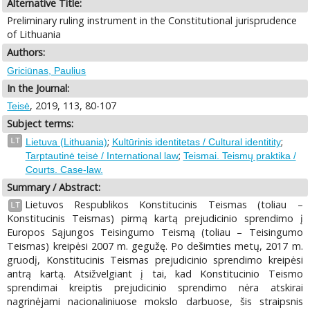
Alternative Title:
Preliminary ruling instrument in the Constitutional jurisprudence
of Lithuania
Authors:
Griciūnas, Paulius
In the Journal:
, 2019, 113, 80-107
Teisė
Subject terms:
;
;
LT
Lietuva (Lithuania)
Kultūrinis identitetas / Cultural identitity
;
Tarptautinė teisė / International law
Teismai. Teismų praktika /
Courts. Case-law.
Summary / Abstract:
Lietuvos Respublikos Konstitucinis Teismas (toliau –
LT
Konstitucinis Teismas) pirmą kartą prejudicinio sprendimo į
Europos Sąjungos Teisingumo Teismą (toliau – Teisingumo
Teismas) kreipėsi 2007 m. gegužę. Po dešimties metų, 2017 m.
gruodį, Konstitucinis Teismas prejudicinio sprendimo kreipėsi
antrą kartą. Atsižvelgiant į tai, kad Konstitucinio Teismo
sprendimai kreiptis prejudicinio sprendimo nėra atskirai
nagrinėjami nacionaliniuose mokslo darbuose, šis straipsnis