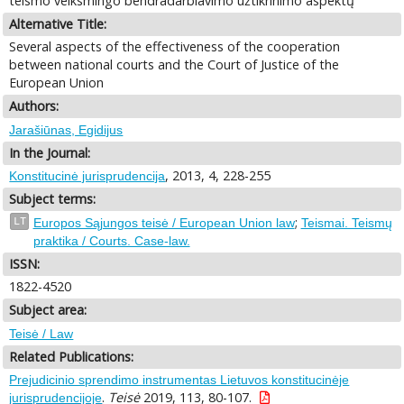
teismo veiksmingo bendradarbiavimo užtikrinimo aspektų
Alternative Title:
Several aspects of the effectiveness of the cooperation
between national courts and the Court of Justice of the
European Union
Authors:
Jarašiūnas, Egidijus
In the Journal:
, 2013, 4, 228-255
Konstitucinė jurisprudencija
Subject terms:
;
LT
Europos Sąjungos teisė / European Union law
Teismai. Teismų
praktika / Courts. Case-law.
ISSN:
1822-4520
Subject area:
Teisė / Law
Related Publications:
Prejudicinio sprendimo instrumentas Lietuvos konstitucinėje
.
Teisė
2019, 113, 80-107.
jurisprudencijoje