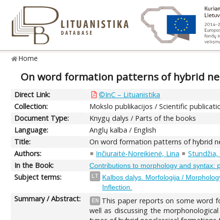
Home
On word formation patterns of hybrid neo
Direct Link:
©InC – Lituanistika
Collection:
Mokslo publikacijos / Scientific publicati
Document Type:
Knygų dalys / Parts of the books
Language:
Anglų kalba / English
Title:
On word formation patterns of hybrid ne
Authors:
Inčiuraitė-Noreikienė, Lina
Stundžia,
In the Book:
Contributions to morphology and syntax: 
Subject terms:
LT
Kalbos dalys. Morfologija / Morpholog
Inflection.
Summary / Abstract:
This paper reports on some word fo
EN
well as discussing the morphonological