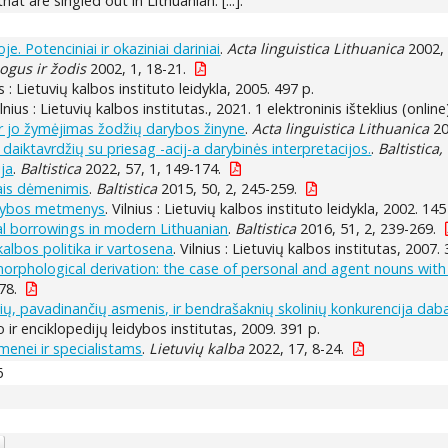
at are singled out in Lithuanian. [...].
e. Potenciniai ir okaziniai dariniai
.
Acta linguistica Lithuanica
2002, 
ogus ir žodis
2002, 1, 18-21.
us : Lietuvių kalbos instituto leidykla, 2005. 497 p.
ilnius : Lietuvių kalbos institutas., 2021. 1 elektroninis išteklius (online
 jo žymėjimas žodžių darybos žinyne
.
Acta linguistica Lithuanica
20
 daiktavrdžių su priesag -acij-a darybinės interpretacijos.
.
Baltistica,
ija
.
Baltistica
2022, 57, 1, 149-174.
iais dėmenimis
.
Baltistica
2015, 50, 2, 245-259.
arkybos metmenys
. Vilnius : Lietuvių kalbos instituto leidykla, 2002. 145
al borrowings in modern Lithuanian
.
Baltistica
2016, 51, 2, 239-269.
kalbos politika ir vartosena
. Vilnius : Lietuvių kalbos institutas, 2007.
morphological derivation: the case of personal and agent nouns wit
78.
ių, pavadinančių asmenis, ir bendrašaknių skolinių konkurencija dabar
lo ir enciklopedijų leidybos institutas, 2009. 391 p.
omenei ir specialistams
.
Lietuvių kalba
2022, 17, 8-24.
6