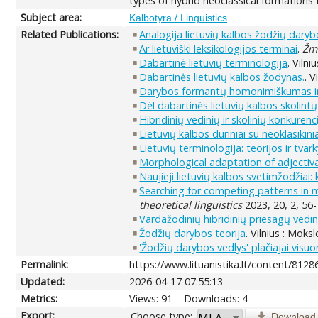
types of hybrid neoclassical formations th
Subject area:
Kalbotyra / Linguistics
Related Publications:
Analogija lietuvių kalbos žodžių daryboj
Ar lietuviški leksikologijos terminai
.
Žm
Dabartinė lietuvių terminologija
. Vilni
Dabartinės lietuvių kalbos žodynas.
. V
Darybos formantų homonimiškumas ir
Dėl dabartinės lietuvių kalbos skolintų
Hibridinių vedinių ir skolinių konkurenc
Lietuvių kalbos dūriniai su neoklasikin
Lietuvių terminologija: teorijos ir tv
Morphological adaptation of adjectiv
Naujieji lietuvių kalbos svetimžodžiai: 
Searching for competing patterns in 
theoretical linguistics
2023, 20, 2, 56-
Vardažodinių hibridinių priesagų vedin
Žodžių darybos teorija
. Vilnius : Moks
'Žodžių darybos vedlys' plačiajai visu
Permalink:
https://www.lituanistika.lt/content/8128
Updated:
2026-04-17 07:55:13
Metrics:
Views: 91
Downloads: 4
Export:
Choose type:
Download