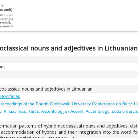
classical nouns and adjedtives in Lithuanian
ons
oclassical nouns and adjedtives in Lithuanian
 Bonifacas
proceedings of the Fourth Greifswald University Conference on Baltic 
;
;
y
Kirčiavimas. Tartis. Akcentologija / Accent. Accentology
Žodžių daryba
rmation patterns of hybrid neoclassical nouns and adjedtives, dist
 accommodation of hybrids and their integration into the word for